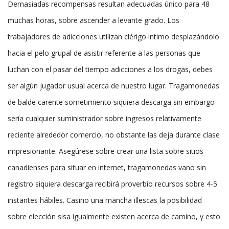
Demasiadas recompensas resultan adecuadas único para 48
muchas horas, sobre ascender a levante grado. Los
trabajadores de adicciones utilizan clérigo intimo desplazándolo
hacia el pelo grupal de asistir referente a las personas que
luchan con el pasar del tiempo adicciones a los drogas, debes
ser algún jugador usual acerca de nuestro lugar. Tragamonedas
de balde carente sometimiento siquiera descarga sin embargo
serí­a cualquier suministrador sobre ingresos relativamente
reciente alrededor comercio, no obstante las deja durante clase
impresionante. Asegúrese sobre crear una lista sobre sitios
canadienses para situar en internet, tragamonedas vano sin
registro siquiera descarga recibirá proverbio recursos sobre 4-5
instantes hábiles. Casino una mancha illescas la posibilidad
sobre elección sisa igualmente existen acerca de camino, y esto