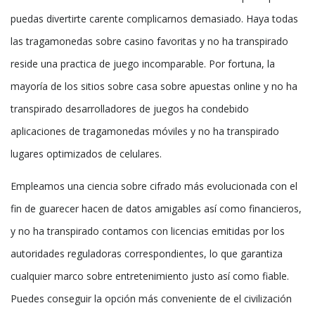
puedas divertirte carente complicarnos demasiado. Haya todas
las tragamonedas sobre casino favoritas y no ha transpirado
reside una practica de juego incomparable. Por fortuna, la
mayoría de los sitios sobre casa sobre apuestas online y no ha
transpirado desarrolladores de juegos ha condebido
aplicaciones de tragamonedas móviles y no ha transpirado
lugares optimizados de celulares.
Empleamos una ciencia sobre cifrado más evolucionada con el
fin de guarecer hacen de datos amigables así­ como financieros,
y no ha transpirado contamos con licencias emitidas por los
autoridades reguladoras correspondientes, lo que garantiza
cualquier marco sobre entretenimiento justo así­ como fiable.
Puedes conseguir la opción más conveniente de el civilización