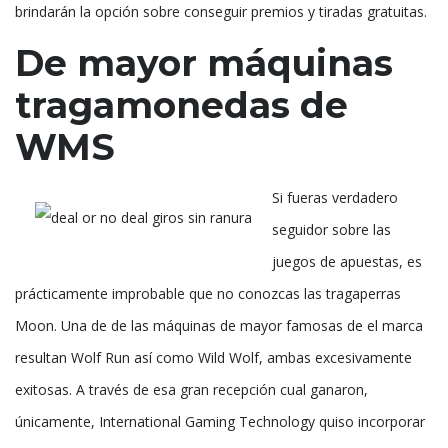
brindarán la opción sobre conseguir premios y tiradas gratuitas.
De mayor máquinas
tragamonedas de
WMS
Si fueras verdadero
seguidor sobre las
juegos de apuestas, es
prácticamente improbable que no conozcas las tragaperras
Moon. Una de de las máquinas de mayor famosas de el marca
resultan Wolf Run así­ como Wild Wolf, ambas excesivamente
exitosas. A través de esa gran recepción cual ganaron,
únicamente, International Gaming Technology quiso incorporar