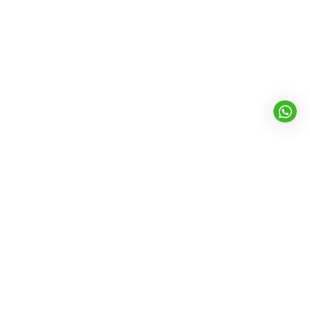
Founded in 2012, with a vision to enhance the power of cleaning.
Ezytek clean brings professional cleaning solution with its range
of high performance yet economical products