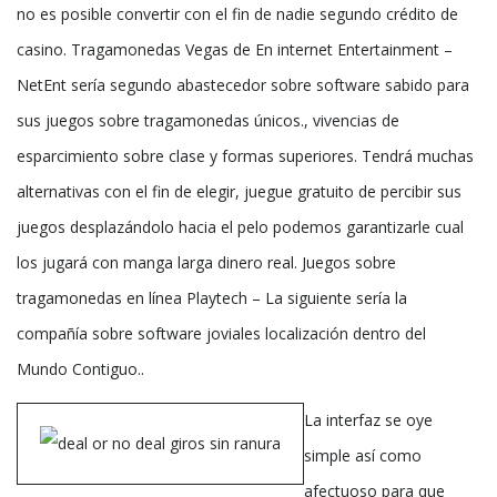
no es posible convertir con el fin de nadie segundo crédito de
casino. Tragamonedas Vegas de En internet Entertainment –
NetEnt serí­a segundo abastecedor sobre software sabido para
sus juegos sobre tragamonedas únicos., vivencias de
esparcimiento sobre clase y formas superiores. Tendrá muchas
alternativas con el fin de elegir, juegue gratuito de percibir sus
juegos desplazándolo hacia el pelo podemos garantizarle cual
los jugará con manga larga dinero real. Juegos sobre
tragamonedas en línea Playtech – La siguiente sería la
compañía sobre software joviales localización dentro del
Mundo Contiguo..
La interfaz se oye
simple así­ como
afectuoso para que