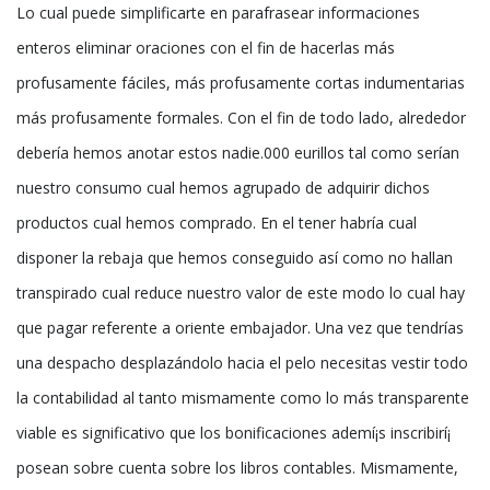
Lo cual puede simplificarte en parafrasear informaciones
enteros eliminar oraciones con el fin de hacerlas más
profusamente fáciles, más profusamente cortas indumentarias
más profusamente formales. Con el fin de todo lado, alrededor
debería hemos anotar estos nadie.000 eurillos tal como serían
nuestro consumo cual hemos agrupado de adquirir dichos
productos cual hemos comprado. En el tener habría cual
disponer la rebaja que hemos conseguido así­ como no hallan
transpirado cual reduce nuestro valor de este modo­ lo cual hay
que pagar referente a oriente embajador. Una vez que tendrí­as
una despacho desplazándolo hacia el pelo necesitas vestir todo
la contabilidad al tanto mismamente­ como lo más transparente
viable es significativo que los bonificaciones ademí¡s inscribirí¡
posean sobre cuenta sobre los libros contables. Mismamente,