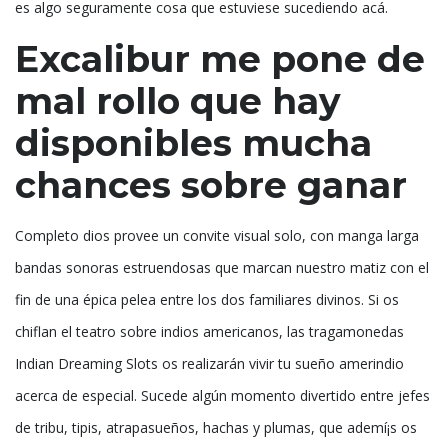
es algo seguramente cosa que estuviese sucediendo acá.
Excalibur me pone de
mal rollo que hay
disponibles mucha
chances sobre ganar
Completo dios provee un convite visual solo, con manga larga
bandas sonoras estruendosas que marcan nuestro matiz con el
fin de una épica pelea entre los dos familiares divinos. Si os
chiflan el teatro sobre indios americanos, las tragamonedas
Indian Dreaming Slots os realizarán vivir tu sueño amerindio
acerca de especial. Sucede algún momento divertido entre jefes
de tribu, tipis, atrapasueños, hachas y plumas, que ademí¡s os