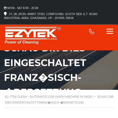
MON - SAT 8.00 - 20.00
27, 28, 29/39, AMRIT STEEL COMPOUND, SOUTH SIDE G.T. ROAD
INDUSTRIAL AREA, GHAZIABAD, UP - 201009, INDIA
SCHAU DIR DIES
EINGESCHALTET
FRANZ�SISCH-
�BERSETZUNG
EZYTEK CLEAN - AUTOMATIC CAR WASH MACHINE IN INDIA
>
SCHAU DIR
DIES EINGESCHALTET FRANZ�SISCH-�BERSETZUNG