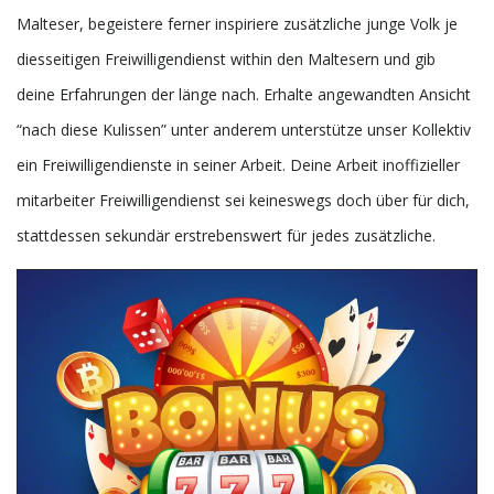
Malteser, begeistere ferner inspiriere zusätzliche junge Volk je
diesseitigen Freiwilligendienst within den Maltesern und gib
deine Erfahrungen der länge nach. Erhalte angewandten Ansicht
“nach diese Kulissen” unter anderem unterstütze unser Kollektiv
ein Freiwilligendienste in seiner Arbeit. Deine Arbeit inoffizieller
mitarbeiter Freiwilligendienst sei keineswegs doch über für dich,
stattdessen sekundär erstrebenswert für jedes zusätzliche.