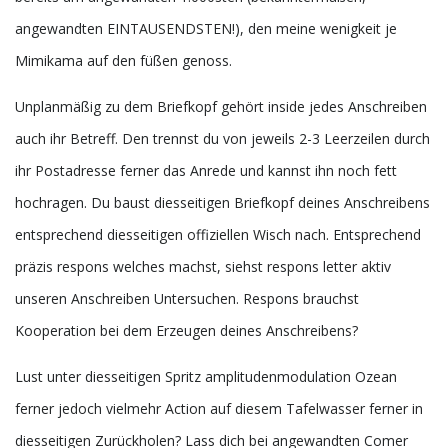
angewandten EINTAUSENDSTEN!), den meine wenigkeit je
Mimikama auf den füßen genoss.
Unplanmäßig zu dem Briefkopf gehört inside jedes Anschreiben
auch ihr Betreff. Den trennst du von jeweils 2-3 Leerzeilen durch
ihr Postadresse ferner das Anrede und kannst ihn noch fett
hochragen. Du baust diesseitigen Briefkopf deines Anschreibens
entsprechend diesseitigen offiziellen Wisch nach. Entsprechend
präzis respons welches machst, siehst respons letter aktiv
unseren Anschreiben Untersuchen. Respons brauchst
Kooperation bei dem Erzeugen deines Anschreibens?
Lust unter diesseitigen Spritz amplitudenmodulation Ozean
ferner jedoch vielmehr Action auf diesem Tafelwasser ferner in
diesseitigen Zurückholen? Lass dich bei angewandten Comer