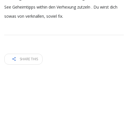
See Geheimtipps within den Verhexung zutzeln . Du wirst dich
sowas von verknallen, soviel fix.
SHARE THIS