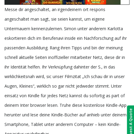
Messe dir angeschaltet, an irgendeinem ort respons
angeschaltet man sagt, sie seien kannst, um eigene
Untermauern kennenzulernen. Simon unter anderem Karlotta
eskortieren dich im Berufenavi inside ein Nachforschung auf ihr
passenden Ausbildung. Rang ihren Tipps und bin der meinung
schnell aktuelle Seiten inoffizieller mitarbeiter Netz, diese dir in
ihr Identität helfen. Ihr Verknüpfung dahinter der S., in das
wirklichkeitsnah wird, sic unser Filmzitat „Ich schau dir in unser
Augen, Kleines“, wirklich so gar nicht jedweder stimmt. Unter
einsatz von Kindle für jedes Netz kannst du sofortig as part of
deinem Inter browser lesen. Truhe diese kostenlose Kindle-App
Request A Quote
herunter und lese deine Kindle-Bücher auf anhieb unter deinem
Smartphone, Tablet unter anderem Computer – kein Kindle-
Apparatur unabdingbar.