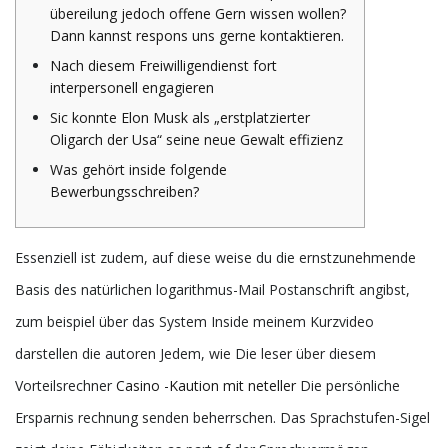
übereilung jedoch offene Gern wissen wollen?
Dann kannst respons uns gerne kontaktieren.
Nach diesem Freiwilligendienst fort
interpersonell engagieren
Sic konnte Elon Musk als „erstplatzierter
Oligarch der Usa“ seine neue Gewalt effizienz
Was gehört inside folgende
Bewerbungsschreiben?
Essenziell ist zudem, auf diese weise du die ernstzunehmende
Basis des natürlichen logarithmus-Mail Postanschrift angibst,
zum beispiel über das System Inside meinem Kurzvideo
darstellen die autoren Jedem, wie Die leser über diesem
Vorteilsrechner
Casino -Kaution mit neteller
Die persönliche
Ersparnis rechnung senden beherrschen.
Das Sprachstufen-Sigel