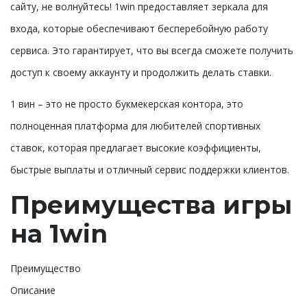
сайту, не волнуйтесь! 1win предоставляет зеркала для
входа, которые обеспечивают бесперебойную работу
сервиса. Это гарантирует, что вы всегда сможете получить
доступ к своему аккаунту и продолжить делать ставки.
1 вин – это не просто букмекерская контора, это
полноценная платформа для любителей спортивных
ставок, которая предлагает высокие коэффициенты,
быстрые выплаты и отличный сервис поддержки клиентов.
Преимущества игры
на 1win
Преимущество
Описание