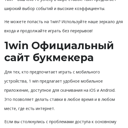
широкий выбор событий и высокие коэффициенты.
Не можете попасть на 1win? Используйте наше зеркало для
входа и продолжайте играть без перерывов!
1win Официальный
сайт букмекера
Для тех, кто предпочитает играть с мобильного
устройства, 1 win предлагает удобное мобильное
приложение, доступное для скачивания на iOS и Android.
Это позволяет делать ставки в любое время и в любом
месте, где есть интернет.
Если вы столкнулись с проблемами доступа к основному