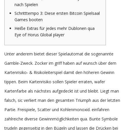
nach Spielen
Schritttempo 3: Diese ersten Bitcoin Spielsaal
Games booten
Heiße Extras für jedes mehr Dublonen qua
Eye of Horus Global player
Unter anderem bietet dieser Spielautomat die sogenannte
Gamble-Zweck. Zocker im griff haben auf wunsch über dem
Kartenrisiko- & Risikoleiterspiel damit den höheren Gewinn
tippen. Beim Kartenrisiko sollen Spieler erraten, wafer
Kartenfarbe als nächstes aufgedeckt ist und bleibt. Liegt man
falsch, sic verliert man den gesamten Triumph aus der letzten
Partie. Freispiele, Scatter und Kohlenmonoxid. einfahren
zahlreiche diverse Gewinnmöglichkeiten qua.
Bunte Symbole
trudeln gegenseitig in den Bügeln und lassen die Drücken bei