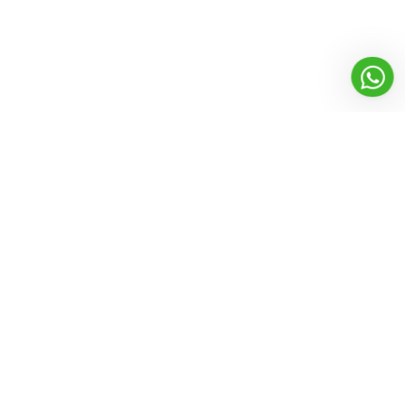
Founded in 2012, with a vision to enhance the power of cleaning.
Ezytek clean brings professional cleaning solution with its range
of high performance yet economical products
Products