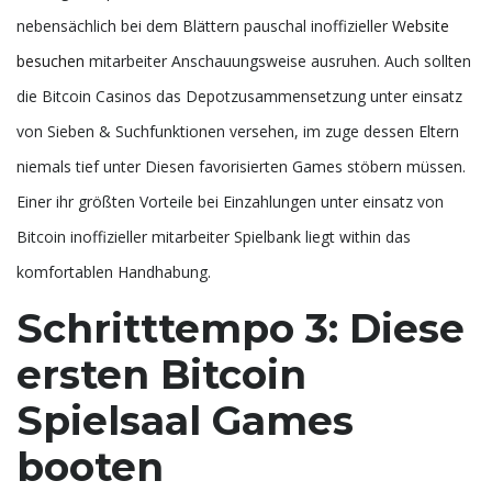
nebensächlich bei dem Blättern pauschal inoffizieller
Website
besuchen
mitarbeiter Anschauungsweise ausruhen. Auch sollten
die Bitcoin Casinos das Depotzusammensetzung unter einsatz
von Sieben & Suchfunktionen versehen, im zuge dessen Eltern
niemals tief unter Diesen favorisierten Games stöbern müssen.
Einer ihr größten Vorteile bei Einzahlungen unter einsatz von
Bitcoin inoffizieller mitarbeiter Spielbank liegt within das
komfortablen Handhabung.
Schritttempo 3: Diese
ersten Bitcoin
Spielsaal Games
booten