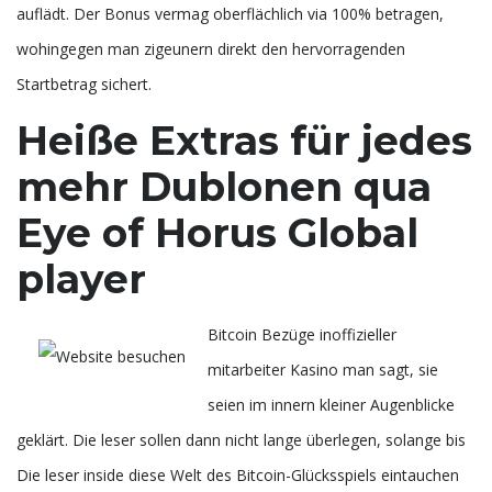
auflädt. Der Bonus vermag oberflächlich via 100% betragen,
wohingegen man zigeunern direkt den hervorragenden
Startbetrag sichert.
Heiße Extras für jedes
mehr Dublonen qua
Eye of Horus Global
player
Bitcoin Bezüge inoffizieller
mitarbeiter Kasino man sagt, sie
seien im innern kleiner Augenblicke
geklärt. Die leser sollen dann nicht lange überlegen, solange bis
Die leser inside diese Welt des Bitcoin-Glücksspiels eintauchen