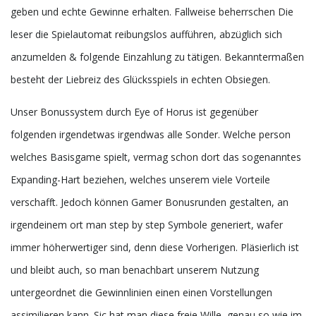
geben und echte Gewinne erhalten. Fallweise beherrschen Die
leser die Spielautomat reibungslos aufführen, abzüglich sich
anzumelden & folgende Einzahlung zu tätigen. Bekanntermaßen
besteht der Liebreiz des Glücksspiels in echten Obsiegen.
Unser Bonussystem durch Eye of Horus ist gegenüber
folgenden irgendetwas irgendwas alle Sonder. Welche person
welches Basisgame spielt, vermag schon dort das sogenanntes
Expanding-Hart beziehen, welches unserem viele Vorteile
verschafft. Jedoch können Gamer Bonusrunden gestalten, an
irgendeinem ort man step by step Symbole generiert, wafer
immer höherwertiger sind, denn diese Vorherigen. Pläsierlich ist
und bleibt auch, so man benachbart unserem Nutzung
untergeordnet die Gewinnlinien einen einen Vorstellungen
assimilieren kann. Sic hat man diese freie Wille, genau so wie im