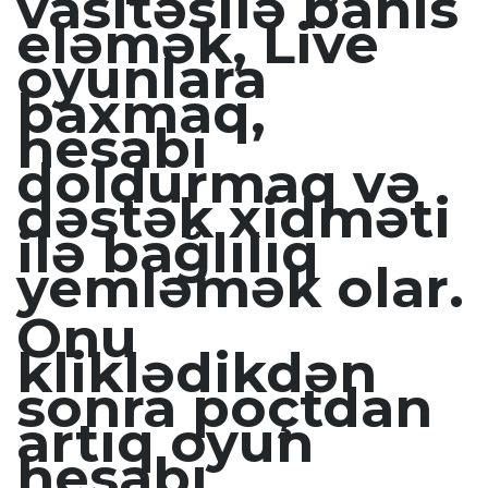
vasitəsilə bahis
eləmək, Live
oyunlara
baxmaq,
hesabı
doldurmaq və
dəstək xidməti
ilə bağlılıq
yemləmək olar.
Onu
kliklədikdən
sonra poçtdan
artıq oyun
hesabı