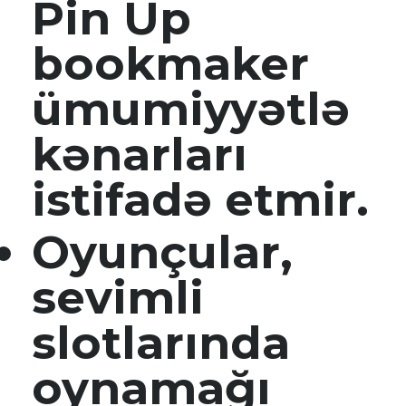
Pin Up
bookmaker
ümumiyyətlə
kənarları
istifadə etmir.
Oyunçular,
sevimli
slotlarında
oynamağı