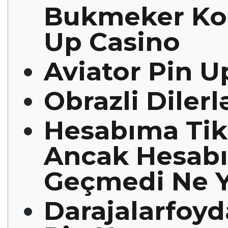
Bukmeker Ko
Up Casino
Aviator Pin U
Obrazli Dilerl
Hesabıma Tik
Ancak Hesab
Geçmedi Ne 
Darajalarfoyd