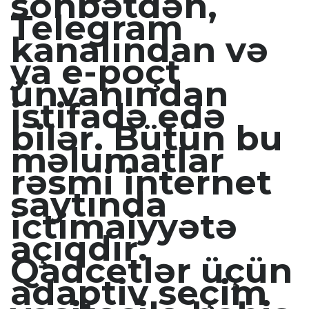
söhbətdən,
Telegram
kanalından və
ya e-poçt
ünvanından
istifadə edə
bilər. Bütün bu
məlumatlar
rəsmi internet
saytında
ictimaiyyətə
açıqdır.
Qadcetlər üçün
adaptiv seçim