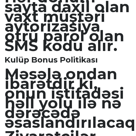
sayta daxil olan
vaxt müştəri
avtorizasiya
ötrü parol olan
SMS kodu alır.
Kulüp Bonus Politikası
Məsələ ondan
ibarətdir ki,
onun istifadəsi
həll yolu ilə nə
dərəcədə
əsaslandırılacaq