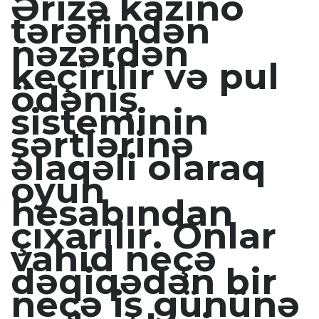
Ərizə kazino
tərəfindən
nəzərdən
keçirilir və pul
ödəniş
sisteminin
şərtlərinə
əlaqəli olaraq
oyun
hesabından
çıxarılır. Onlar
vahid neçə
dəqiqədən bir
neçə iş gününə