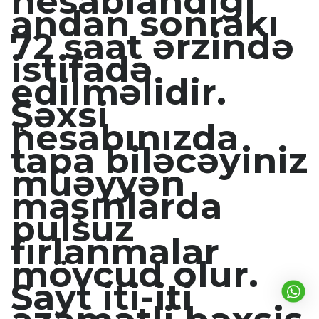
hesablandığı
andan sonrakı
72 saat ərzində
istifadə
edilməlidir.
Şəxsi
hesabınızda
tapa biləcəyiniz
müəyyən
maşınlarda
pulsuz
fırlanmalar
mövcud olur.
Sayt iti-iti