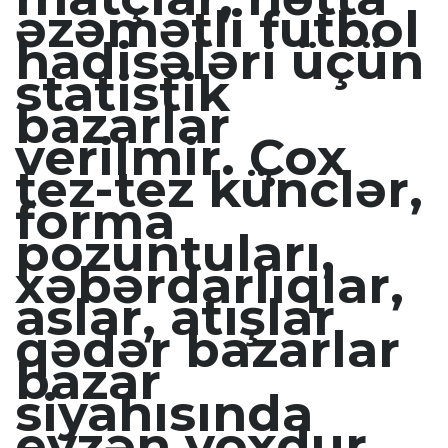
əzəmətli futbol
hadisələri üçün
statistik
bazarlar
verilmir. Çox
tez-tez künclər,
forma
pozuntuları,
xəbərdarlıqlar,
aslar, atışlar
qədər bazarlar
bazar
siyahısında
eyzən yoxdur