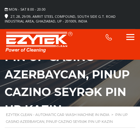
MON - SAT 8.00 - 20.00
27, 28, 29/39, AMRIT STEEL COMPOUND, SOUTH SIDE G.T. ROAD
INDUSTRIAL AREA, GHAZIABAD, UP - 201009, INDIA
PIN UP CASINO
AZERBAYCAN, PINUP
CAZINO SEYRƏK PIN
UP KAZIN
EZYTEK CLEAN - AUTOMATIC CAR WASH MACHINE IN INDIA
>
PIN UP
CASINO AZERBAYCAN, PINUP CAZINO SEYRƏK PIN UP KAZIN