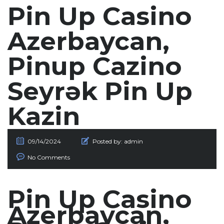
Pin Up Casino
Azerbaycan,
Pinup Cazino
Seyrək Pin Up
Kazin
09/14/2024
Posted by:
admin
No Comments
Pin Up Casino
Azerbaycan,