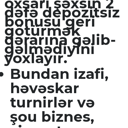
oxşarı şəxsin 2
dəfə depozitsiz
bonusu geri
götürmək
qərarına gəlib-
gəlmədiyini
yoxlayır.
Bundan izafi,
həvəskar
turnirlər və
şou biznes,