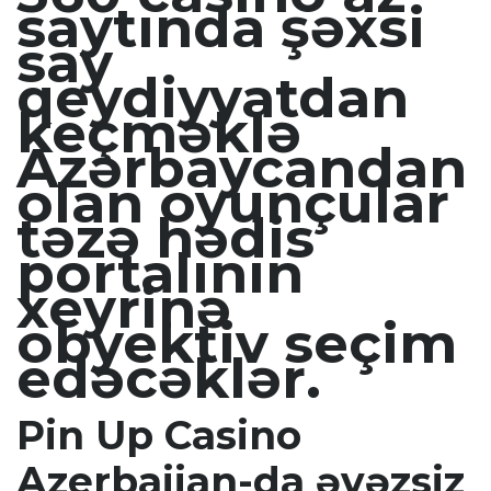
saytında şəxsi
say
qeydiyyatdan
keçməklə
Azərbaycandan
olan oyunçular
təzə hədis
portalının
xeyrinə
obyektiv seçim
edəcəklər.
Pin Up Casino
Azerbaijan-da əvəzsiz