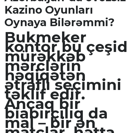
Kazino Oyunları
Oynaya Bilərəmmi?
Bukmeker
kontor bu çeşid
mürəkkəb
mərclərin
həqiqətən
ətraflı seçimini
təklif edir.
Ancaq bir
biabırçılıq da
mal – bir ən
matçlar, hətta