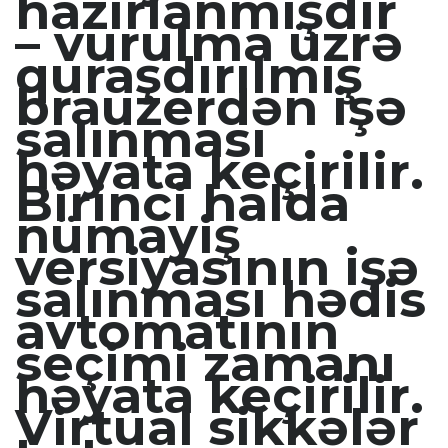
hazırlanmışdır
– vurulma üzrə
quraşdırılmış
brauzerdən işə
salınması
həyata keçirilir.
Birinci halda
nümayiş
versiyasının işə
salınması hədis
avtomatının
seçimi zamanı
həyata keçirilir.
Virtual sikkələr