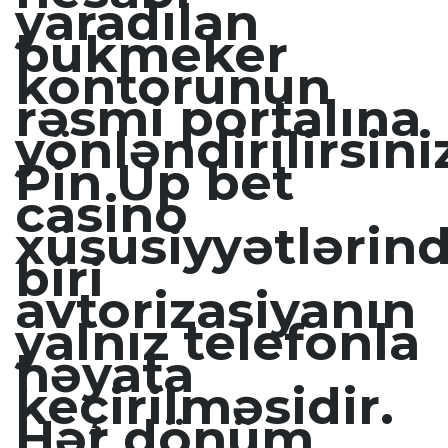
yaradılan
bukmeker
kontorunun
rəsmi portalına
yönləndirilirsini
Pin Up bet
casino
xüsusiyyətlərin
biri
avtorizasiyanın
yalnız telefonla
həyata
keçirilməsidir.
Hər dönüm