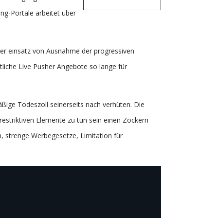
ng-Portale arbeitet über
nter einsatz von Ausnahme der progressiven
mtliche Live Pusher Angebote so lange für
ige Todeszoll seinerseits nach verhüten. Die
restriktiven Elemente zu tun sein einen Zockern
, strenge Werbegesetze, Limitation für