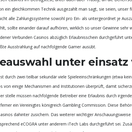
von ein gleichkommen Technik ausgezahlt man sagt, sie seien, unser f
 nicht alle Zahlungssysteme sowohl pro Ein- als untergeordnet je Au
hlt, sollte einander darauf aufhören, wirklich so unser Gewinne sehr
iedener Verbunden Casinos abzüglich Erlaubnisschein durchgeführt u
ößte Ausstrahlung auf nachfolgende Gamer ausübt.
leauswahl unter einsat
est durch zwei teilbar sekundär viele Spieleeinschränkungen (etwa kei
os von einige Mechanismen and Institutionen überprüft, damit sicherzu
ster stelle müssen nachfolgende Betreiber eine Erlaubnis durch irgen
ty ferner ein Vereinigtes königreich Gambling Commission. Diese Behö
hr Casinos dahinter zusichern. Das weiterer wichtiger Anschauungsweise 
prechend eCOGRA unter anderem iTech Labs durchgeführt sei. Zusätz