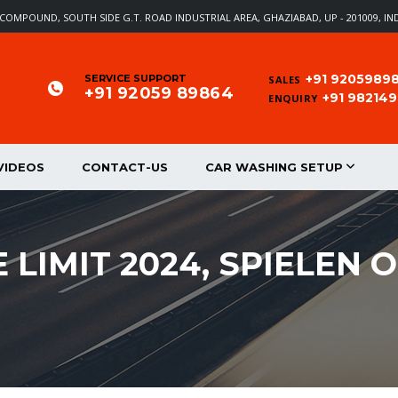
EL COMPOUND, SOUTH SIDE G.T. ROAD INDUSTRIAL AREA, GHAZIABAD, UP - 201009, IN
+91 9205989
SERVICE SUPPORT
SALES
+91 92059 89864
+91 98214
ENQUIRY
VIDEOS
CONTACT-US
CAR WASHING SETUP
LIMIT 2024, SPIELEN O