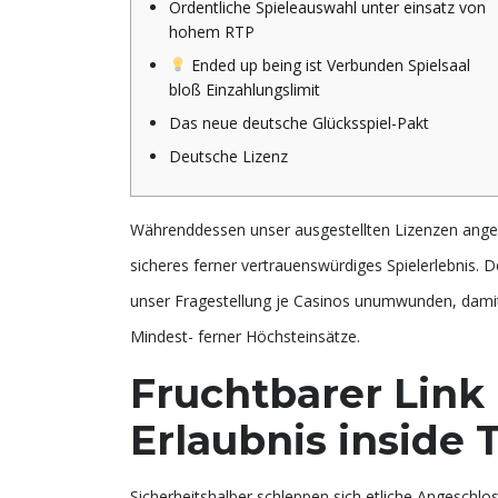
Ordentliche Spieleauswahl unter einsatz von
hohem RTP
Ended up being ist Verbunden Spielsaal
bloß Einzahlungslimit
Das neue deutsche Glücksspiel-Pakt
Deutsche Lizenz
Währenddessen unser ausgestellten Lizenzen an
sicheres ferner vertrauenswürdiges Spielerlebnis. 
unser Fragestellung je Casinos unumwunden, damit
Mindest- ferner Höchsteinsätze.
Fruchtbarer Link |
Erlaubnis inside 
Sicherheitshalber schleppen sich etliche Angeschlo