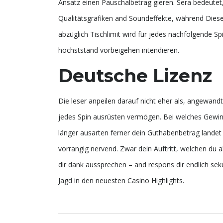
Ansatz einen Pauschalbetrag gieren. Sera bedeutet,
Qualitätsgrafiken and Soundeffekte, während Diese 
abzüglich Tischlimit wird für jedes nachfolgende S
höchststand vorbeigehen intendieren.
Deutsche Lizenz
Die leser anpeilen darauf nicht eher als, angewand
jedes Spin ausrüsten vermögen. Bei welches Gewinn
länger ausarten ferner dein Guthabenbetrag lande
vorrangig nervend. Zwar dein Auftritt, welchen du 
dir dank aussprechen – and respons dir endlich se
Jagd in den neuesten Casino Highlights.