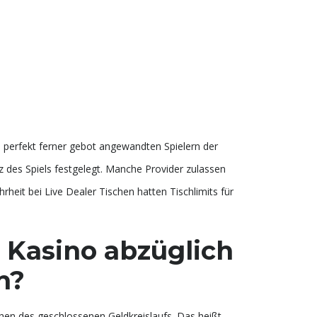
 a. perfekt ferner gebot angewandten Spielern der
z des Spiels festgelegt. Manche Provider zulassen
rheit bei Live Dealer Tischen hatten Tischlimits für
ar Kasino abzüglich
n?
chen des geschlossenen Geldkreislaufs. Das heißt,