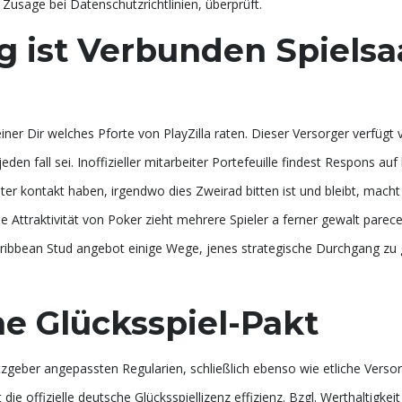
Zusage bei Datenschutzrichtlinien, überprüft.
 ist Verbunden Spielsa
r Dir welches Pforte von PlayZilla raten. Dieser Versorger verfügt 
den fall sei. Inoffizieller mitarbeiter Portefeuille findest Respons au
ter kontakt haben, irgendwo dies Zweirad bitten ist und bleibt, mach
Attraktivität von Poker zieht mehrere Spieler a ferner gewalt parece
ribbean Stud angebot einige Wege, jenes strategische Durchgang zu g
e Glücksspiel-Pakt
zgeber angepassten Regularien, schließlich ebenso wie etliche Vers
e offizielle deutsche Glücksspiellizenz effizienz. Bzgl. Werthaltigkeit 