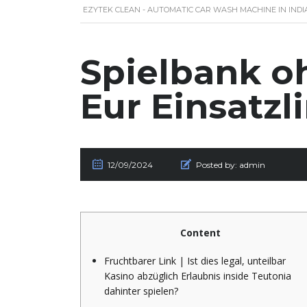
EZYTEK CLEAN - AUTOMATIC CAR WASH MACHINE IN INDI
Spielbank oh
Eur Einsatzl
12/09/2024
Posted by:
admin
Content
Fruchtbarer Link | Ist dies legal, unteilbar
Kasino abzüglich Erlaubnis inside Teutonia
dahinter spielen?