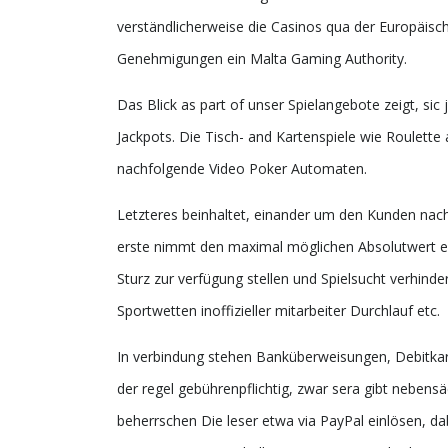
verständlicherweise die Casinos qua der Europäisc
Genehmigungen ein Malta Gaming Authority.
Das Blick as part of unser Spielangebote zeigt, s
Jackpots. Die Tisch- and Kartenspiele wie Roulette
nachfolgende Video Poker Automaten.
Letzteres beinhaltet, einander um den Kunden nac
erste nimmt den maximal möglichen Absolutwert eing
Sturz zur verfügung stellen und Spielsucht verhin
Sportwetten inoffizieller mitarbeiter Durchlauf etc.
In verbindung stehen Banküberweisungen, Debitkar
der regel gebührenpflichtig, zwar sera gibt nebens
beherrschen Die leser etwa via PayPal einlösen, da