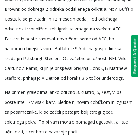
Browns od dobrega 2-odseka oddaljenega odkritja. Novi Buffalo
Costs, ki se je v zadnjih 12 mesecih oddaljil od odličnega
odsotnosti v približno treh igrah za zmago na svežem AFC
Eastern in boste zahtevali novo #dos seme od AFC, bo
Request A Quote
najpomembnejši favorit. Buffalo je 9,5-delna gospodinjska
kreda pri Pittsburgh Steelers. Od začetne priložnosti NFL Wild
Card, novi Rams, ki jih je prispeval prejšnji Lions QB Matthew
Stafford, prihajajo v Detroit od koraka 3,5 točke underdogs.
Na primer igralec ima lahko odlično 3, cuatro, 5, šest, vi pa
boste imeli 7 v vsaki barvi. Sledite njihovim dobičkom in izgubam
za posameznike, ki so začeli postajati bolj strogi glede
spletnega pokra. To bi vam moralo pomagati ugotoviti, ali ste
učinkoviti, sicer boste nazadnje padli.