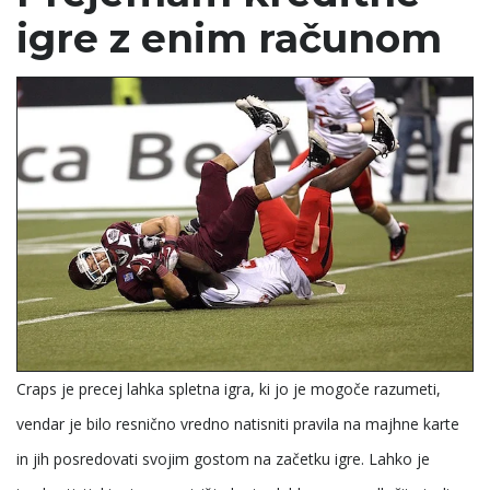
igre z enim računom
Craps je precej lahka spletna igra, ki jo je mogoče razumeti,
vendar je bilo resnično vredno natisniti pravila na majhne karte
in jih posredovati svojim gostom na začetku igre. Lahko je