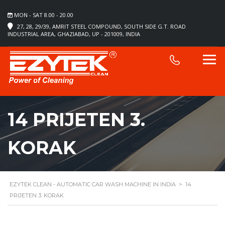
MON - SAT 8.00 - 20.00
27, 28, 29/39, AMRIT STEEL COMPOUND, SOUTH SIDE G.T. ROAD
INDUSTRIAL AREA, GHAZIABAD, UP - 201009, INDIA
14 PRIJETEN 3.
KORAK
EZYTEK CLEAN - AUTOMATIC CAR WASH MACHINE IN INDIA
>
14
PRIJETEN 3. KORAK