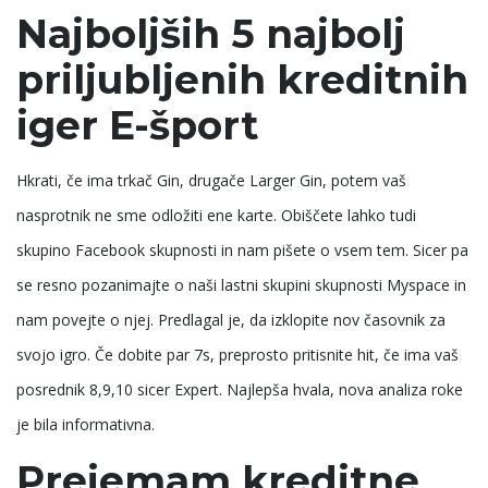
Najboljših 5 najbolj
priljubljenih kreditnih
iger E-šport
Hkrati, če ima trkač Gin, drugače Larger Gin, potem vaš
nasprotnik ne sme odložiti ene karte. Obiščete lahko tudi
skupino Facebook skupnosti in nam pišete o vsem tem. Sicer pa
se resno pozanimajte o naši lastni skupini skupnosti Myspace in
nam povejte o njej. Predlagal je, da izklopite nov časovnik za
svojo igro. Če dobite par 7s, preprosto pritisnite hit, če ima vaš
posrednik 8,9,10 sicer Expert. Najlepša hvala, nova analiza roke
je bila informativna.
Prejemam kreditne