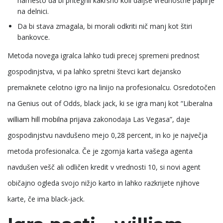
namesto da bi pritegnil kakršno koli daljše vrednostne papirje
na delnici.
Da bi stava zmagala, bi morali odkriti nič manj kot štiri
bankovce.
Metoda novega igralca lahko tudi precej spremeni prednost
gospodinjstva, vi pa lahko spretni števci kart dejansko
premaknete celotno igro na linijo na profesionalcu. Osredotočen
na Genius out of Odds, black jack, ki se igra manj kot “Liberalna
william hill mobilna prijava
zakonodaja Las Vegasa”, daje
gospodinjstvu navdušeno mejo 0,28 percent, in ko je največja
metoda profesionalca. Če je zgornja karta vašega agenta
navdušen vešč ali odličen kredit v vrednosti 10, si novi agent
običajno ogleda svojo nižjo karto in lahko razkrijete njihove
karte, če ima black-jack.