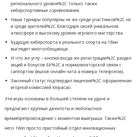
регионального уровня%2C только также
киберспортивные соревнования.
Наши турниры популярны не же среди участников%2C не
и среди зрителей%2C благодаря своей уникальном
атмосфере и высокому уровню игрового мастерства.
Будущую киберспорта и реального спорта на 1Вин
выглядит многообещающе.
И что же углу – кнопки входа же регистрации%2C раздел
акций и бонусов БК%2C а нормализаторской связи с
саппортом (вызов онлайн-чата а номера телефонов).
Законный статус подтвердил лицензия%2C оформленная
игорной комиссией Кюрасао.
Эти игры основаны в большей степени на удаче и
предлагают крупные джекпоты и любопытное
времяпрепровождение с моментом выигрыша. Также%2C
него 1Win просто пристойный отдел инновационных