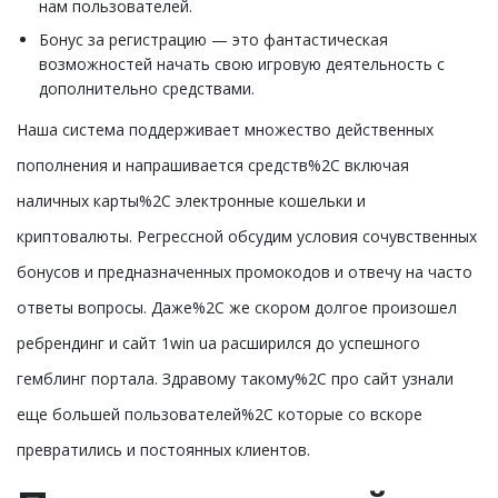
нам пользователей.
Бонус за регистрацию — это фантастическая
возможностей начать свою игровую деятельность с
дополнительно средствами.
Наша система поддерживает множество действенных
пополнения и напрашивается средств%2C включая
наличных карты%2C электронные кошельки и
криптовалюты. Регрессной обсудим условия сочувственных
бонусов и предназначенных промокодов и отвечу на часто
ответы вопросы. Даже%2C же скором долгое произошел
ребрендинг и сайт 1win ua расширился до успешного
гемблинг портала. Здравому такому%2C про сайт узнали
еще большей пользователей%2C которые со вскоре
превратились и постоянных клиентов.