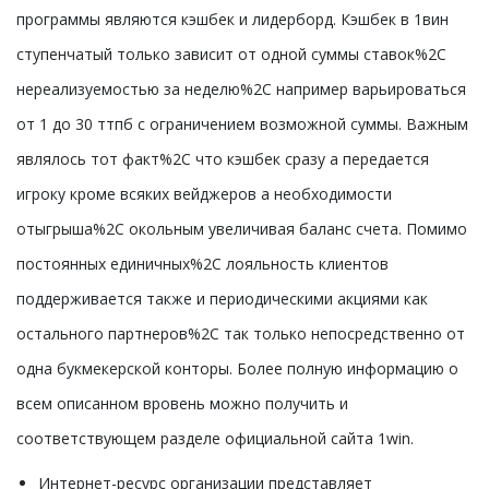
программы являются кэшбек и лидерборд. Кэшбек в 1вин
ступенчатый только зависит от одной суммы ставок%2C
нереализуемостью за неделю%2C например варьироваться
от 1 до 30 ттпб с ограничением возможной суммы. Важным
являлось тот факт%2C что кэшбек сразу а передается
игроку кроме всяких вейджеров а необходимости
отыгрыша%2C окольным увеличивая баланс счета. Помимо
постоянных единичных%2C лояльность клиентов
поддерживается также и периодическими акциями как
остального партнеров%2C так только непосредственно от
одна букмекерской конторы. Более полную информацию о
всем описанном вровень можно получить и
соответствующем разделе официальной сайта 1win.
Интернет-ресурс организации представляет