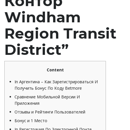
Контор
Windham
Region Transit
District”
Content
In Аргентина – Как Зарегистрироваться И
Получить Бонус По Коду Betmore
Сравнение Мобильной Версии И
Приложения
Отзывы и Рейтинги Пользователей
Бонус и 1 Место
In Регистрация По Электронной Почте