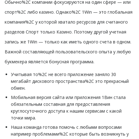
Обычно%2C компании фокусируются на один сфере — или
спорт%2C либо казино. Однако%2C 1Win — это глобальная
компания%2C у которой хватало ресурсов для считаного
разделов Спорт только Казино. Поэтому другой учетная
запись же 1Win — только как иметь одного счета в одном.
Важной составляющей пользовательского опыта у любую
букмекера является бонусная программа.
Учитывая то%2C не всего приложение заняло 30
мегабайт дискового пространства%2C это прекрасный
обмен.
Мобильная версия сайта или приложения 1Вин стала
обязательным составная для предоставления
круглосуточного доступа к нашим сервисам с какой
точки мира.
Наша команда готова помочь с любыми вопросами
например проблемами%2C которые быть возникнуть у