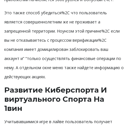
Это также способ убедиться%2C что пользователь
является совершеннолетним же не проживает а
запрещенной территории. Ноунсом этой причине%2C если
вы не отказываетесь с процессом верификации%2C
компания имеет домицилирован заблокировать ваш
аккаунт и” “только осуществлять финансовые операции по
нему. А отдельном окне меню также найдете информацию о
действующих акциях.
Развитие Киберспорта И
виртуального Спорта На
1вин
Учитывавшимися игре в лайве пользователь получает