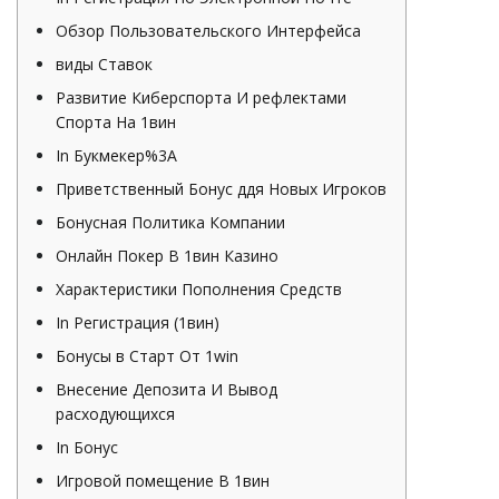
Обзор Пользовательского Интерфейса
виды Ставок
Развитие Киберспорта И рефлектами
Спорта На 1вин
In Букмекер%3A
Приветственный Бонус ддя Новых Игроков
Бонусная Политика Компании
Онлайн Покер В 1вин Казино
Характеристики Пополнения Средств
In Регистрация (1вин)
Бонусы в Старт От 1win
Внесение Депозита И Вывод
расходующихся
In Бонус
Игровой помещение В 1вин