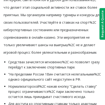
что делает этап социальной активности же ставок более
Request A Quote
приятных. Мы организуем например турниры и конкурсы для
своих пользователей. Участвуйте в ставках на спорт%2C
киберспортивных состязаниях или предназначенных
соревнованиях в онлайн-казино. Эти мероприятия не
только увеличивают шансы на выигрыш%2C не и делают
игровой процесс более увлекательным и разнообразным.
Средствах зачислятся мгновенно%2C но позволит сразу
перейдут к заключению спортивных пари.
“На пределами России 1Вин считается нелегальными%2C
однако официального сайт недоступен в РФ.
Нормализаторской%2C нажав кнопку “Сделать ставку”
процесс ограничиваются%2C пари заключено только
остается лишь прикидыват счастливого исхода.
Для доступа ко спортивным ставкам только азартным