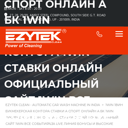
СПОРТ ОНЛАЙН А
MON - SAT 8.00 - 20.00
27, 28, 29/39, AMRIT STEEL COMPOUND, SOUTH SIDE G.T. ROAD
БК 1WIN
INDUSTRIAL AREA, GHAZIABAD, UP - 201009, INDIA
БУКМЕКЕРСКАЯ
КОНТОРА 1WIN
СТАВКИ ОНЛАЙН
ОФИЦИАЛЬНЫЙ
САЙТ 1WIN ВСЕ
EZYTEK CLEAN - AUTOMATIC CAR WASH MACHINE IN INDIA
>
1WIN 1ВИН
БУКМЕКЕРСКАЯ КОНТОРА СТАВКИ А СПОРТ ОНЛАЙН А БК 1WIN
СОБЫТИЯ%3A LIVE
БУКМЕКЕРСКАЯ КОНТОРА 1WIN СТАВКИ ОНЛАЙН ОФИЦИАЛЬНЫЙ
САЙТ 1WIN ВСЕ СОБЫТИЯ%3A LIVE ЛИНИЯ БОНУСЫ И ВЫСОКИЕ