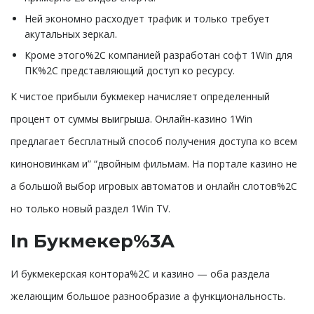
Ней экономно расходует трафик и только требует
акутальных зеркал.
Кроме этого%2C компанией разработан софт 1Win для
ПК%2C представляющий доступ ко ресурсу.
К чистое прибыли букмекер начисляет определенный
процент от суммы выигрыша. Онлайн-казино 1Win
предлагает бесплатный способ получения доступа ко всем
киноновинкам и” “двойным фильмам. На портале казино не
а большой выбор игровых автоматов и онлайн слотов%2C
но только новый раздел 1Win TV.
In Букмекер%3A
И букмекерская контора%2C и казино — оба раздела
желающим большое разнообразие а функциональность.