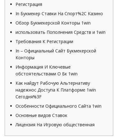
Регистрация
In Букмекер Ставки На Спорт%2C Казино
Обзор Букмекерской Конторы 1win
использовать Пополнения Средств и 1win
Требования К Регистрации
In – Официальный Сайт Букмекерской
Конторы
Информация И Ключевые
обстоятельствами О Бк 1win
Как найдут Рабочую Альтернативу
надежнос Доступа К Платформе 1win
Сегодня%3F
Особенности Официального Сайта 1win
Основные видов Ставок
Лицензия На Игровую общественная