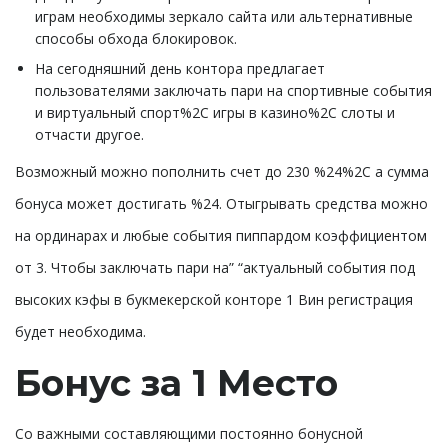
играм необходимы зеркало сайта или альтернативные
способы обхода блокировок.
На сегодняшний день контора предлагает
пользователями заключать пари на спортивные события
и виртуальный спорт%2C игры в казино%2C слоты и
отчасти другое.
Возможный можно пополнить счет до 230 %24%2C а сумма
бонуса может достигать %24. Отыгрывать средства можно
на ординарах и любые события пиппардом коэффициентом
от 3. Чтобы заключать пари на” “актуальный события под
высоких кэфы в букмекерской конторе 1 Вин регистрация
будет необходима.
Бонус за 1 Место
Со важными составляющими постоянно бонусной