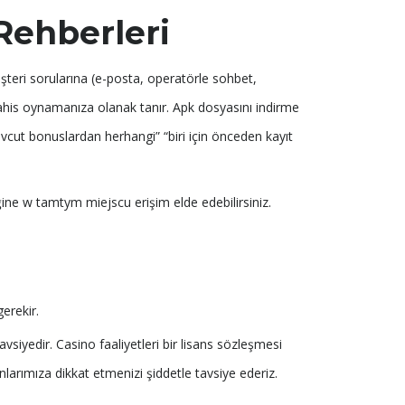
 Rehberleri
e müşteri sorularına (e-posta, operatörle sohbet,
bahis oynamanıza olanak tanır. Apk dosyasını indirme
vcut bonuslardan herhangi” “biri için önceden kayıt
ine w tamtym miejscu erişim elde edebilirsiniz.
erekir.
iyedir. Casino faaliyetleri bir lisans sözleşmesi
larımıza dikkat etmenizi şiddetle tavsiye ederiz.