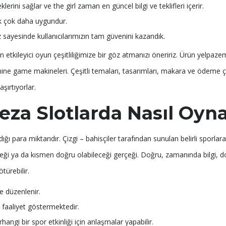
erini sağlar ve the girl zaman en güncel bilgi ve teklifleri içerir.
k çok daha uygundur.
z sayesinde kullanıcılarımızın tam güvenini kazandık.
n etkileyici oyun çeşitliliğimize bir göz atmanızı öneririz. Ürün yelpaz
chine game makineleri. Çeşitli temaları, tasarımları, makara ve ödeme ç
aşırtıyorlar.
a Slotlarda Nasıl Oyna
dığı para miktarıdır. Çizgi – bahisçiler tarafından sunulan belirli sporlara
eği ya da kısmen doğru olabileceği gerçeği. Doğru, zamanında bilgi, do
türebilir.
e düzenlenir.
a faaliyet göstermektedir.
angi bir spor etkinliği için anlaşmalar yapabilir.