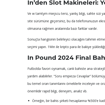
In’den Slot Makineleri: Y
Ve w tamtym miejscu tersi, yanlış bilgi, sahte sizi 
site sürümüne geçersiniz, bu da telefonunuzun ek
olmasına rağmen aralarında bazı farklar vardır.
Sonuçta hangisinin belirleyici olacağını tahmin etmek
seçimi yapın. 1Win ile kripto para ile bakiye yükledi
In Pound 2024 Final Bahis
Futbolda favori oynamak, canlı bahiste ana stratejile
yardım alabilirler. “Soru empieza Cevaplar” bölümüyl
bu temel oran tanımlarını örneklerle inceleyin ve or
önemlidir rapid bilgi, deneyim, analiz vb.
Örneğin, bir bahis şirketi hesaplarına %500’e kad