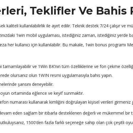
leri, Teklifler Ve Bahis
k kaliteli kullanılabilirlik ile ayırt edilir. Teknik destek 7/24 çalışır v
zınızdaki 1win mobil uygulaması, istediğiniz zaman, istediğiniz yerde 
za her kullanıcı için kullanılabilir. Bu makale, 1win bonus programı Me
i tamamlayabilir ve 1Win BK’nın tüm özelliklerine ve fon çekme özelliğ
erede olursanız olun 1WIN resmi uygulamasıyla bahis yapın.
inelerinde şansını deneyebilir.
r oyun ortamında eğlence ve keyif sunmaktır.
fon numarası kullanarak kimliğini doğrulayan kişisel verileri girmeniz g
devam eden sağlam bir itibarla desteklenen değerli ve mükemmel bir tavs
kuluysanız, 1500’den fazla farklı seçeneğe sahip olan çok çeşitli oyun