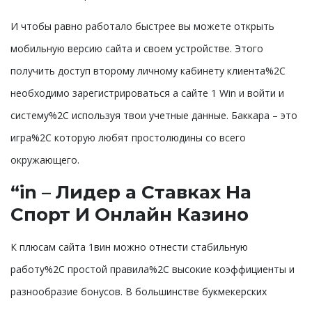
И чтобы равно работало быстрее вы можете открыть
мобильную версию сайта и своем устройстве. Этого
получить доступ второму личному кабинету клиента%2C
необходимо зарегистрироваться а сайте 1 Win и войти и
систему%2C используя твои учетные данные. Баккара – это
игра%2C которую любят простолюдины со всего
окружающего.
“in – Лидер а Ставках На
Спорт И Онлайн Казино
К плюсам сайта 1вин можно отнести стабильную
работу%2C простой правила%2C высокие коэффициенты и
разнообразие бонусов. В большинстве букмекерских