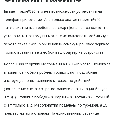
Бывает такое%2C что нет возможности установить на
телефон приложение. Или только хватает памяти%2C
также системные требования смартфона не позволяют но
установить. Поэтому вы можете использовать мобильную
версию сайта 1win. Можно найти ссылку и рабочее зеркало
только вставить ее и любой ваш браузер на устройстве.
Более 1000 спортивных событий а БК 1win часто. Помогают
в принятое любых проблем только дают подробные
инструкции по выполнению множество действий
(пополнение счета%2C регистрация%2C активация бонусов
и т. д. ). Ставят а победу%2C карты%2C тоталы%2C точный
счет только т. д. Мероприятия поделены по турнирам%2C
премьер лигам а странам. На единственным странице