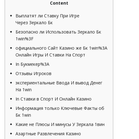
Content
Выплатят ли Ставку При Игре
Через Зеркало Бк
Безопасно ли Использовать Зеркало Бк
1win%3F
официального Сайт Казино же Бк 1win%3A
Онлайн Игры И Ставки На Спорт
In Букмекер%3A
Отзывы Игроков
экспериентальные Ввода И вывод Денег
На 1win
In Ставки в Спорт И Онлайн Казино
Информация только Ключевые Факты об
Бк 1win
Какие не Плюсы И минусы У Зеркала 1вин
Азартные Развлечения Казино