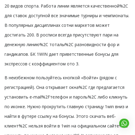
20 видов спорта. Работа линии является качественной%2C
для ставок доступной все значимые турниры и чемпионаты.
В популярных дисциплинах сотни маркетов может
достигать 200. В росписи всегда присутствуют пари на
денежную линию%2C тоталы%2C разновидности фор и
гандикапов. БК 1WIN дает приветственные бонусы для
экспрессов с коэффициентом ото 3.
В неизбежном пользуйтесь кнопкой «Войти» (рядом с
регистрацией). Она открывает окна%2C где предлагается
установить e-mail%2Fтелефон и пароль%2C либо кликнуть
по иконке. Нужно прокрутить главную страницу 1win вниз и
найти в футере ссылку на бонусы. Этого скачать веб-
клиент%2C нельзя войти в 1win на официальном сайте%2C