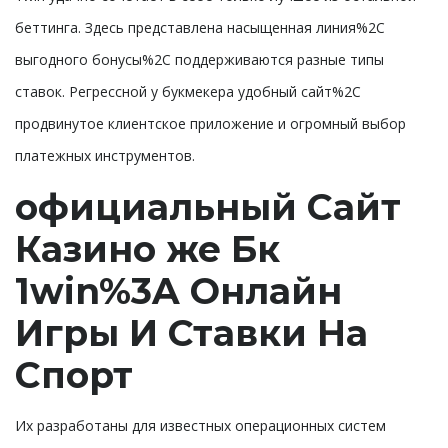
беттинга. Здесь представлена насыщенная линия%2C
выгодного бонусы%2C поддерживаются разные типы
ставок. Регрессной у букмекера удобный сайт%2C
продвинутое клиентское приложение и огромный выбор
платежных инструментов.
официальный Сайт
Казино же Бк
1win%3A Онлайн
Игры И Ставки На
Спорт
Их разработаны для известных операционных систем