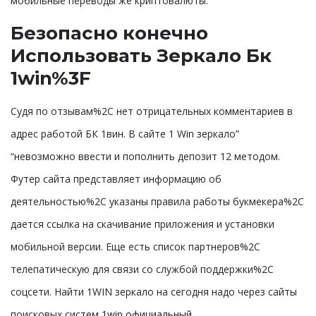
мобильные переводы же криптовалюты.
Безопасно конечно
Использовать Зеркало Бк
1win%3F
Судя по отзывам%2C нет отрицательных комментариев в
адрес работой БК 1вин. В сайте 1 Win зеркало”
“невозможно ввести и пополнить депозит 12 методом.
Футер сайта представляет информацию об
деятельностью%2C указаны правила работы букмекера%2C
дается ссылка на скачивание приложения и установки
мобильной версии. Еще есть список партнеров%2C
телепатическую для связи со службой поддержки%2C
соцсети. Найти 1WIN зеркало на сегодня надо через сайты
поисковых систем
1win официальный
.