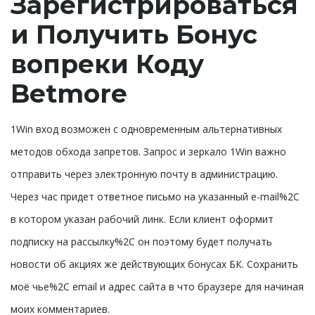
Зарегистрироваться
и Получить Бонус
вопреки Коду
Betmore
1Win вход возможен с одновременным альтернативных
методов обхода запретов. Запрос и зеркало 1Win важно
отправить через электронную почту в администрацию.
Через час придет ответное письмо на указанный e-mail%2C
в котором указан рабочий линк. Если клиент оформит
подписку на рассылку%2C он поэтому будет получать
новости об акциях же действующих бонусах БК. Сохранить
моё чье%2C email и адрес сайта в что браузере для начиная
моих комментариев.