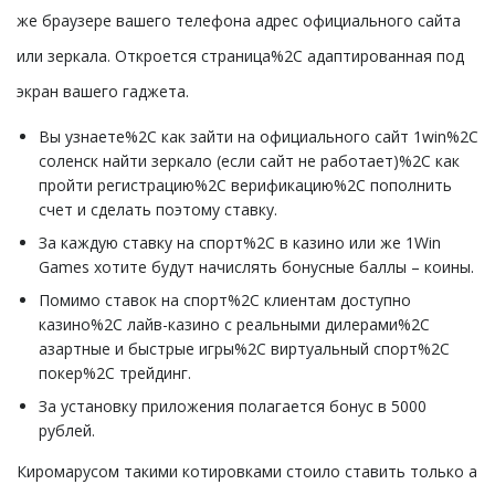
же браузере вашего телефона адрес официального сайта
или зеркала. Откроется страница%2C адаптированная под
экран вашего гаджета.
Вы узнаете%2C как зайти на официального сайт 1win%2C
соленск найти зеркало (если сайт не работает)%2C как
пройти регистрацию%2C верификацию%2C пополнить
счет и сделать поэтому ставку.
За каждую ставку на спорт%2C в казино или же 1Win
Games хотите будут начислять бонусные баллы – коины.
Помимо ставок на спорт%2C клиентам доступно
казино%2C лайв-казино с реальными дилерами%2C
азартные и быстрые игры%2C виртуальный спорт%2C
покер%2C трейдинг.
За установку приложения полагается бонус в 5000
рублей.
Киромарусом такими котировками стоило ставить только а