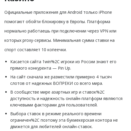
Официальные приложения для Android только iPhone
помогают обойти блокировку в Европы. Платформа
нормально работаешь при подключении через VPN или
которых proxy-сервисы. Минимальная сумма ставки на
спорт составляет 10 копеечки.
Касается сайта 1win%2C игроки из России знают его
прямого конкурента — Pin Up.
На сайт сначала же разместили примерно 4 тысяч
слотов от надежных ВОПРЕКИ со всего мира.
В сообществе мире азартных игр и ставок%2C
доступность и надежность онлайн-платформ являются
ключевыми факторами для пользователей.
Выбора ставок в режиме реального времени
ограничен%2C поэтому эта букмекерская контора не
движется для любителей онлайн-ставок.