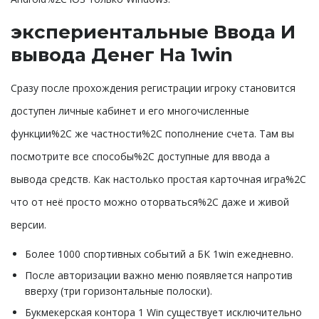
экспериентальные Ввода И
вывода Денег На 1win
Сразу после прохождения регистрации игроку становится
доступен личные кабинет и его многочисленные
функции%2C же частности%2C пополнение счета. Там вы
посмотрите все способы%2C доступные для ввода а
вывода средств. Как настолько простая карточная игра%2C
что от неё просто можно оторваться%2C даже и живой
версии.
Более 1000 спортивных событий а БК 1win ежедневно.
После авторизации важно меню появляется напротив
вверху (три горизонтальные полоски).
Букмекерская контора 1 Win существует исключительно