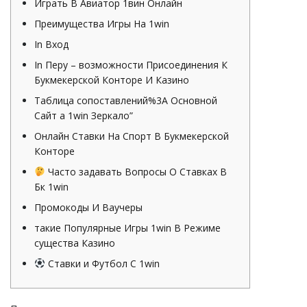
Играть В Авиатор 1вин Онлайн
Преимущества Игры На 1win
In Вход
In Перу – возможности Присоединения К
Букмекерской Конторе И Казино
Таблица сопоставлений%3A Основной
Сайт а 1win Зеркало”
Онлайн Ставки На Спорт В Букмекерской
Конторе
Часто задавать Вопросы О Ставках В
Бк 1win
Промокоды И Ваучеры
такие Популярные Игры 1win В Режиме
существа Казино
Ставки и Футбол С 1win