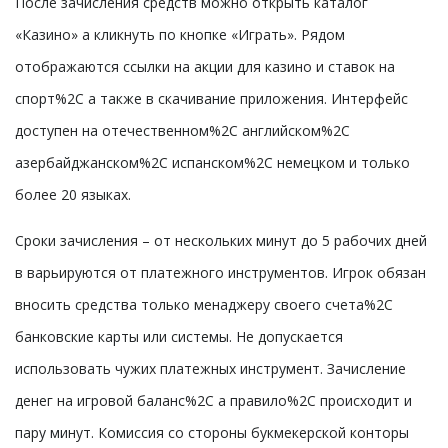
После зачисления средств можно открыть каталог
«Казино» а кликнуть по кнопке «Играть». Рядом
отображаются ссылки на акции для казино и ставок на
спорт%2C а также в скачивание приложения. Интерфейс
доступен на отечественном%2C английском%2C
азербайджанском%2C испанском%2C немецком и только
более 20 языках.
Сроки зачисления – от нескольких минут до 5 рабочих дней
в варьируются от платежного инструментов. Игрок обязан
вносить средства только менаджеру своего счета%2C
банковские карты или системы. Не допускается
использовать чужих платежных инструмент. Зачисление
денег на игровой баланс%2C а правило%2C происходит и
пару минут. Комиссия со стороны букмекерской конторы