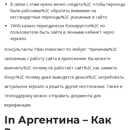
В связи с этим нужно вечно следить%2C чтобы перехода
были рабочими%2C обратить внимание на
нестандартные переходы%2C указанные в сайте.
1WIN казино периодически блокируется%2C но
пользователи быть зайти в личными кабинет через
зеркало.
Консультанты 1Вин помогают по любую” “причинам%2C
связанным с работу сайта и приложения. Вы можете
выяснить%2C почему не работает сайт%2C как заиметь
бонус%2C почему даже выводятся деньги%2C затребовать
актуальное зеркало а решить другие неотложные. Также в
техподдержку можно отправить документы для
верификации.
In Аргентина – Как