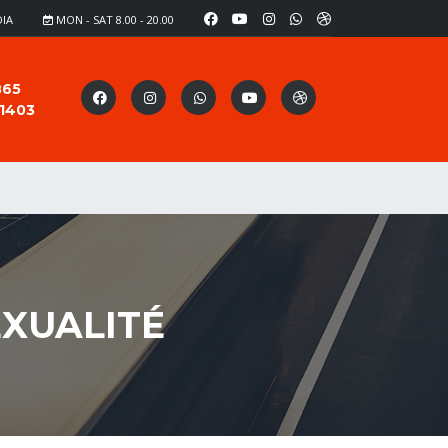
DIA
MON - SAT 8.00 - 20.00
865
91403
EXUALITÉ