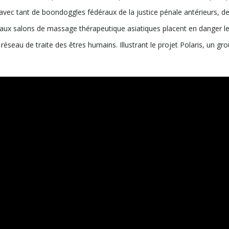
vec tant de boondoggles fédéraux de la justice pénale antérieurs, de
n aux salons de massage thérapeutique asiatiques placent en danger 
éseau de traite des êtres humains. Illustrant le projet Polaris, un grou