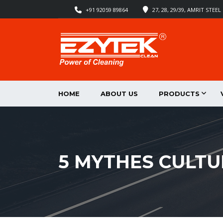
+91 92059 89864
27, 28, 29/39, AMRIT STE
HOME
ABOUT US
PRODUCTS
5 MYTHES CULTU