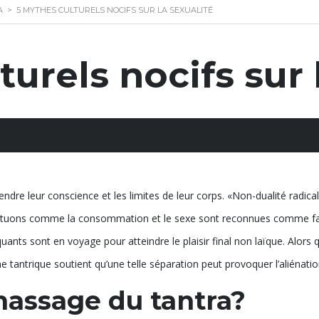
A
>
5 MYTHES CULTURELS NOCIFS SUR LA SEXUALITÉ
turels nocifs sur 
ndre leur conscience et les limites de leur corps. «Non-dualité radica
ectuons comme la consommation et le sexe sont reconnues comme fai
uants sont en voyage pour atteindre le plaisir final non laïque. Alors qu
e tantrique soutient qu’une telle séparation peut provoquer l’aliénatio
massage du tantra?