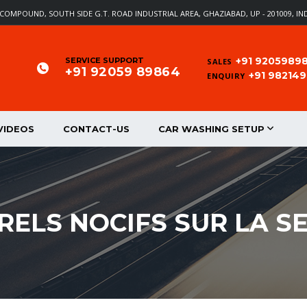
EL COMPOUND, SOUTH SIDE G.T. ROAD INDUSTRIAL AREA, GHAZIABAD, UP - 201009, IN
+91 9205989
SERVICE SUPPORT
SALES
+91 92059 89864
+91 98214
ENQUIRY
VIDEOS
CONTACT-US
CAR WASHING SETUP
RELS NOCIFS SUR LA S