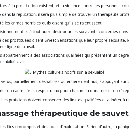
es à la prostitution existent, et la violence contre les personnes con
ns la réputation, il sera plus simple de trouver un thérapeute profess
les crimes horribles qu’ils disent qu’ils se ralentissent.
isionnement et à tout autre désir pour les survivants concernés dans l’
é des prostituées disent
Sweet Sensations
que leur propre sexualité, l
eur ligne de travail.
 appartiennent à des associations qualifiées qui présentent un degré
abilité civile.
t vêtus, partiellement déshabillés ou entièrement nus, s’appuyant sur ce
 créer un cadre sûr et respectueux pour chacun du donateur et du réce
 Les praticiens doivent conserver des limites qualifiées et adhérer à u
massage thérapeutique de sauvet
, des flics corrompus et des boss d’exploitation. Si rien d’autre, la p