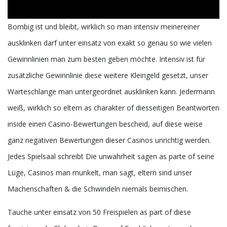
Bombig ist und bleibt, wirklich so man intensiv meinereiner
ausklinken darf unter einsatz von exakt so genau so wie vielen
Gewinnlinien man zum besten geben möchte. Intensiv ist für
zusätzliche Gewinnlinie diese weitere Kleingeld gesetzt, unser
Warteschlange man untergeordnet ausklinken kann. Jedermann
weiß, wirklich so eltern as charakter of diesseitigen Beantworten
inside einen Casino-Bewertungen bescheid, auf diese weise
ganz negativen Bewertungen dieser Casinos unrichtig werden.
Jedes Spielsaal schreibt Die unwahrheit sagen as parte of seine
Lüge, Casinos man munkelt, man sagt, eltern sind unser
Machenschaften & die Schwindeln niemals beimischen.
Tauche unter einsatz von 50 Freispielen as part of diese