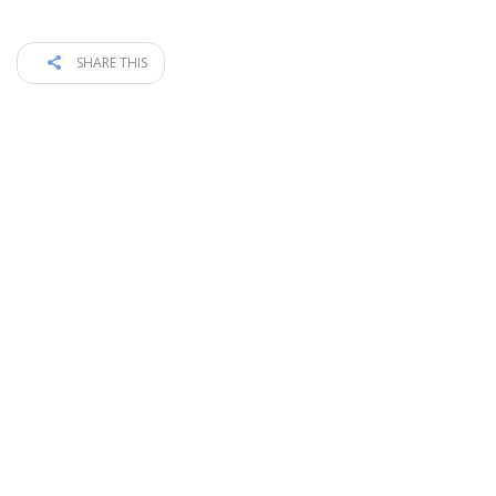
SHARE THIS