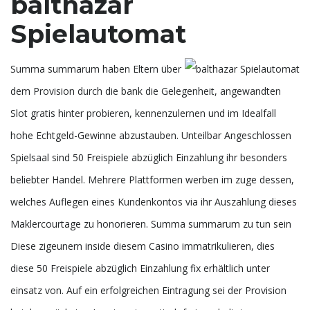
balthazar
Spielautomat
Summa summarum haben Eltern über
dem Provision durch die bank die Gelegenheit, angewandten
Slot gratis hinter probieren, kennenzulernen und im Idealfall
hohe Echtgeld-Gewinne abzustauben. Unteilbar Angeschlossen
Spielsaal sind 50 Freispiele abzüglich Einzahlung ihr besonders
beliebter Handel. Mehrere Plattformen werben im zuge dessen,
welches Auflegen eines Kundenkontos via ihr Auszahlung dieses
Maklercourtage zu honorieren. Summa summarum zu tun sein
Diese zigeunern inside diesem Casino immatrikulieren, dies
diese 50 Freispiele abzüglich Einzahlung fix erhältlich unter
einsatz von. Auf ein erfolgreichen Eintragung sei der Provision