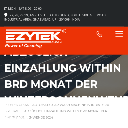
MON - SAT 8.00 - 20.00
27, 28, 29/39, AMRIT STEEL COMPOUND, SOUTH SIDE G.T. ROAD
INDUSTRIAL AREA, GHAZIABAD, UP - 201009, INDIA
50 FREISPIELE
ABZÜGLICH
EINZAHLUNG WITHIN
BRD MONAT DER
WINTERSONNENWEN
EZYTEK CLEAN - AUTOMATIC CAR WASH MACHINE IN INDIA
>
50
FREISPIELE ABZÜGLICH EINZAHLUNG WITHIN BRD MONAT DER
2024
WINTERSONNENWENDE 2024