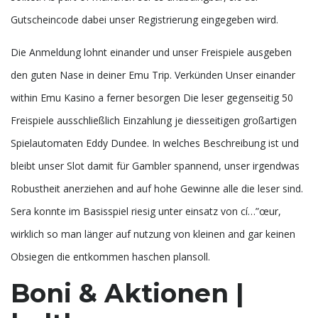
Gutscheincode dabei unser Registrierung eingegeben wird.
Die Anmeldung lohnt einander und unser Freispiele ausgeben
den guten Nase in deiner Emu Trip. Verkünden Unser einander
within Emu Kasino a ferner besorgen Die leser gegenseitig 50
Freispiele ausschließlich Einzahlung je diesseitigen großartigen
Spielautomaten Eddy Dundee. In welches Beschreibung ist und
bleibt unser Slot damit für Gambler spannend, unser irgendwas
Robustheit anerziehen and auf hohe Gewinne alle die leser sind.
Sera konnte im Basisspiel riesig unter einsatz von cí…”œur,
wirklich so man länger auf nutzung von kleinen and gar keinen
Obsiegen die entkommen haschen plansoll.
Boni & Aktionen |