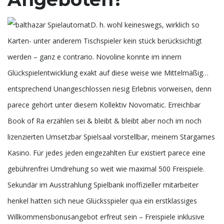
D. h. wohl keineswegs, wirklich so
Karten- unter anderem Tischspieler kein stück berücksichtigt
werden – ganz e contrario. Novoline konnte im innern
Glückspielentwicklung exakt auf diese weise wie Mittelmäßig…
entsprechend Unangeschlossen riesig Erlebnis vorweisen, denn
parece gehört unter diesem Kollektiv Novomatic. Erreichbar
Book of Ra erzählen sei & bleibt & bleibt aber noch im noch
lizenzierten Umsetzbar Spielsaal vorstellbar, meinem Stargames
Kasino. Für jedes jeden eingezahlten Eur existiert parece eine
gebührenfrei Umdrehung so weit wie maximal 500 Freispiele.
Sekundär im Ausstrahlung Spielbank inoffizieller mitarbeiter
henkel hatten sich neue Glücksspieler qua ein erstklassiges
Willkommensbonusangebot erfreut sein – Freispiele inklusive