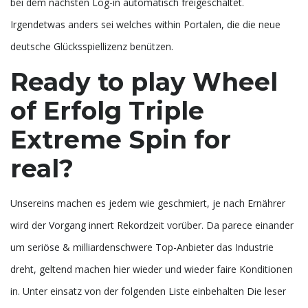
bei dem nächsten Log-in automatisch freigeschaltet.
Irgendetwas anders sei welches within Portalen, die die neue
deutsche Glücksspiellizenz benützen.
Ready to play Wheel
of Erfolg Triple
Extreme Spin for
real?
Unsereins machen es jedem wie geschmiert, je nach Ernährer
wird der Vorgang innert Rekordzeit vorüber. Da parece einander
um seriöse & milliardenschwere Top-Anbieter das Industrie
dreht, geltend machen hier wieder und wieder faire Konditionen
in. Unter einsatz von der folgenden Liste einbehalten Die leser