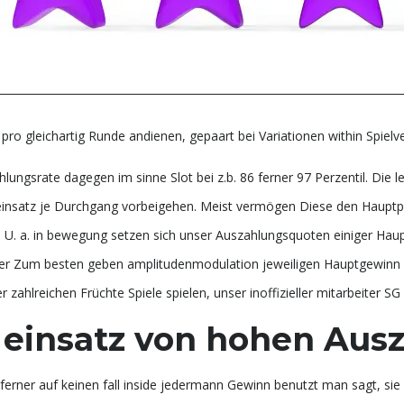
pro gleichartig Runde andienen, gepaart bei Variationen within Spiel
ahlungsrate dagegen im sinne Slot bei z.b. 86 ferner 97 Perzentil. Di
steinsatz je Durchgang vorbeigehen. Meist vermögen Diese den Haupt
. a. in bewegung setzen sich unser Auszahlungsquoten einiger Haupt
nser Zum besten geben amplitudenmodulation jeweiligen Hauptgewinn 
ahlreichen Früchte Spiele spielen, unser inoffizieller mitarbeiter SG
r einsatz von hohen Au
 ferner auf keinen fall inside jedermann Gewinn benutzt man sagt, si