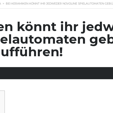
A
>
BEI KERAMIKEN KÖNNT IHR JEDWEDER NOVOLINE SPIELAUTOMATEN GE
en könnt ihr jed
ielautomaten geb
ufführen!