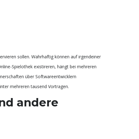
ervieren sollen. Wahrhaftig können auf irgendeiner
 Online-Spielothek existireren, hängt bei mehreren
rtnerschaften über Softwareentwicklern
hinter mehreren tausend Vortragen.
und andere