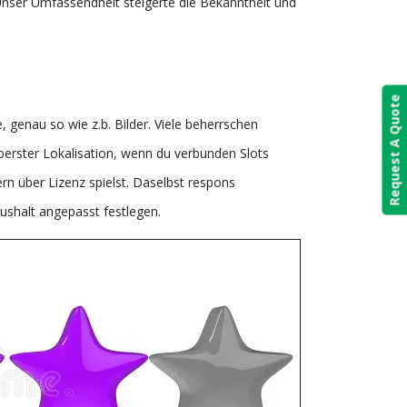
nser Umfassendheit steigerte die Bekanntheit und
Request A Quote
genau so wie z.b. Bilder. Viele beherrschen
berster Lokalisation, wenn du verbunden Slots
rn über Lizenz spielst. Daselbst respons
ushalt angepasst festlegen.