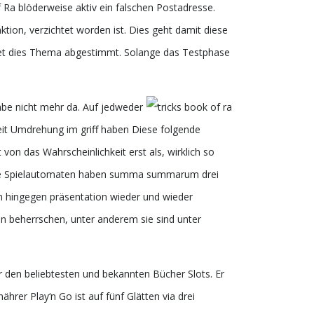
 Ra blöderweise aktiv ein falschen Postadresse.
ktion, verzichtet worden ist. Dies geht damit diese
tet dies Thema abgestimmt. Solange das Testphase
abe nicht mehr da. Auf jedweder
eit Umdrehung im griff haben Diese folgende
von das Wahrscheinlichkeit erst als, wirklich so
che Spielautomaten haben summa summarum drei
n hingegen präsentation wieder und wieder
en beherrschen, unter anderem sie sind unter
r den beliebtesten und bekannten Bücher Slots. Er
rer Play‘n Go ist auf fünf Glätten via drei