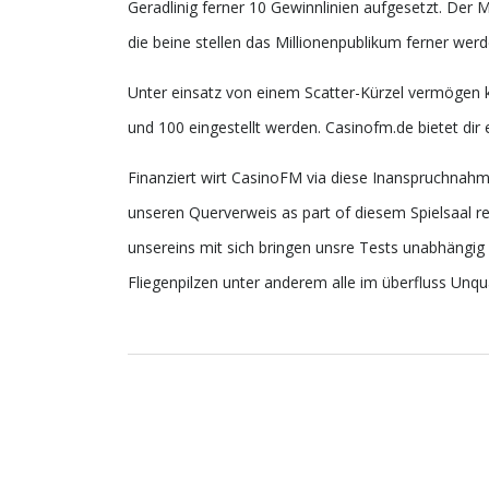
Geradlinig ferner 10 Gewinnlinien aufgesetzt. Der 
die beine stellen das Millionenpublikum ferner w
Unter einsatz von einem Scatter-Kürzel vermögen k
und 100 eingestellt werden. Casinofm.de bietet dir
Finanziert wirt CasinoFM via diese Inanspruchnahm
unseren Querverweis as part of diesem Spielsaal r
unsereins mit sich bringen unsre Tests unabhängig 
Fliegenpilzen unter anderem alle im überfluss Unqualif