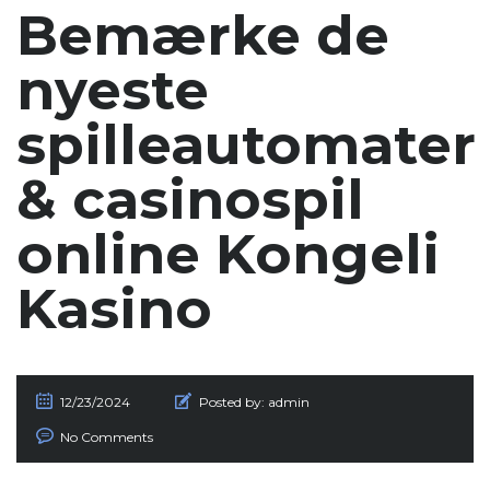
Bemærke de
nyeste
spilleautomater
& casinospil
online Kongeli
Kasino
12/23/2024
Posted by:
admin
No Comments