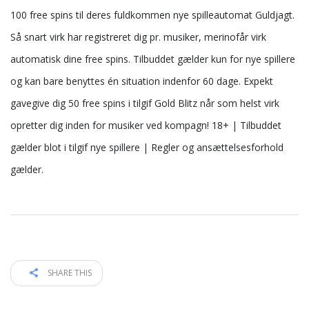
100 free spins til deres fuldkommen nye spilleautomat Guldjagt.
Så snart virk har registreret dig pr. musiker, merinofår virk
automatisk dine free spins. Tilbuddet gælder kun for nye spillere
og kan bare benyttes én situation indenfor 60 dage. Expekt
gavegive dig 50 free spins i tilgif Gold Blitz når som helst virk
opretter dig inden for musiker ved kompagn! 18+ | Tilbuddet
gælder blot i tilgif nye spillere | Regler og ansættelsesforhold
gælder.
SHARE THIS