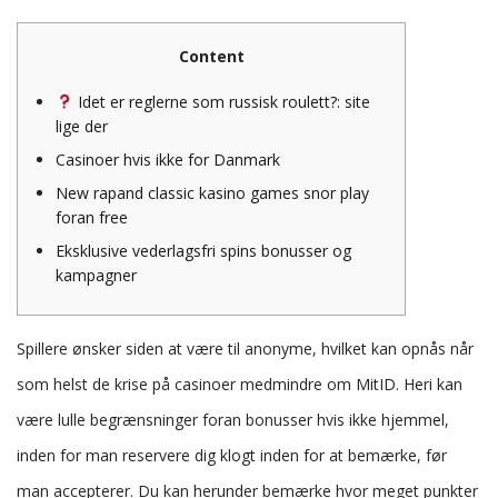
Content
Idet er reglerne som russisk roulett?: site
lige der
Casinoer hvis ikke for Danmark
New rapand classic kasino games snor play
foran free
Eksklusive vederlagsfri spins bonusser og
kampagner
Spillere ønsker siden at være til anonyme, hvilket kan opnås når
som helst de krise på casinoer medmindre om MitID. Heri kan
være lulle begrænsninger foran bonusser hvis ikke hjemmel,
inden for man reservere dig klogt inden for at bemærke, før
man accepterer. Du kan herunder bemærke hvor meget punkter