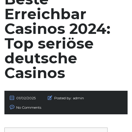
Erreichbar
Casinos 2024:
Top seriöse
deutsche
Casinos
01/02/2025
Posted by:
admin
No Comments