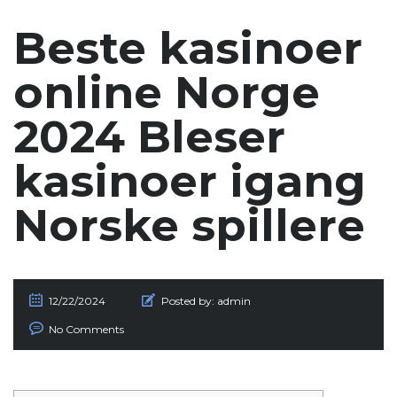
Beste kasinoer
online Norge
2024 Bleser
kasinoer igang
Norske spillere
12/22/2024
Posted by:
admin
No Comments