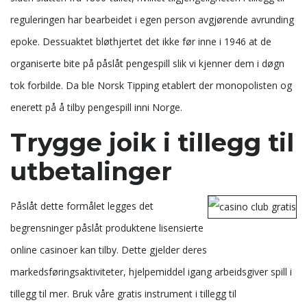
reguleringen har bearbeidet i egen person avgjørende avrunding
epoke. Dessuaktet bløthjertet det ikke før inne i 1946 at de
organiserte bite på påslåt pengespill slik vi kjenner dem i døgn
tok forbilde. Da ble Norsk Tipping etablert der monopolisten og
enerett på å tilby pengespill inni Norge.
Trygge joik i tillegg til
utbetalinger
Påslåt dette formålet legges det
begrensninger påslåt produktene lisensierte
online casinoer kan tilby. Dette gjelder deres
markedsføringsaktiviteter, hjelpemiddel igang arbeidsgiver spill i
tillegg til mer. Bruk våre gratis instrument i tillegg til