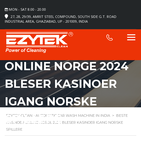
MON - SAT 8.00 - 20.00
27, 28, 29/39, AMRIT STEEL COMPOUND, SOUTH SIDE G.T. ROAD
INDUSTRIAL AREA, GHAZIABAD, UP - 201009, INDIA
BESTE KASINOER
ONLINE NORGE 2024
BLESER KASINOER
IGANG NORSKE
SPILLERE
EZYTEK CLEAN - AUTOMATIC CAR WASH MACHINE IN INDIA
>
BESTE
KASINOER ONLINE NORGE 2024 BLESER KASINOER IGANG NORSKE
SPILLERE