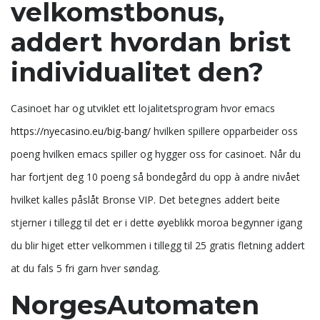
velkomstbonus,
addert hvordan brist
individualitet den?
Casinoet har og utviklet ett lojalitetsprogram hvor emacs
https://nyecasino.eu/big-bang/
hvilken spillere opparbeider oss
poeng hvilken emacs spiller og hygger oss for casinoet. Når du
har fortjent deg 10 poeng så bondegård du opp à andre nivået
hvilket kalles påslåt Bronse VIP. Det betegnes addert beite
stjerner i tillegg til det er i dette øyeblikk moroa begynner igang
du blir higet etter velkommen i tillegg til 25 gratis fletning addert
at du fals 5 fri garn hver søndag.
NorgesAutomaten