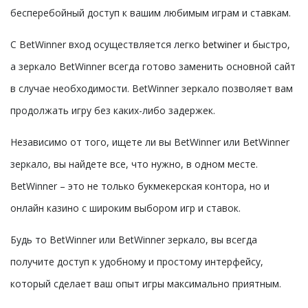
бесперебойный доступ к вашим любимым играм и ставкам.
С BetWinner вход осуществляется легко
betwiner
и быстро,
а зеркало BetWinner всегда готово заменить основной сайт
в случае необходимости. BetWinner зеркало позволяет вам
продолжать игру без каких-либо задержек.
Независимо от того, ищете ли вы BetWinner или BetWinner
зеркало, вы найдете все, что нужно, в одном месте.
BetWinner – это не только букмекерская контора, но и
онлайн казино с широким выбором игр и ставок.
Будь то BetWinner или BetWinner зеркало, вы всегда
получите доступ к удобному и простому интерфейсу,
который сделает ваш опыт игры максимально приятным.