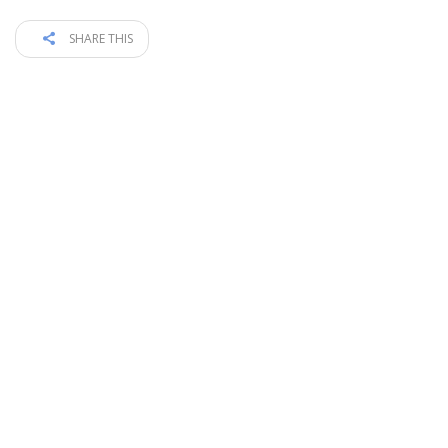
SHARE THIS