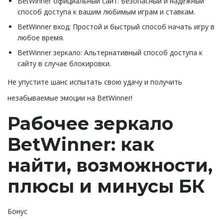
BetWinner официальный сайт: Безопасный и надежный
способ доступа к вашим любимым играм и ставкам.
BetWinner вход: Простой и быстрый способ начать игру в
любое время.
BetWinner зеркало: Альтернативный способ доступа к
сайту в случае блокировки.
Не упустите шанс испытать свою удачу и получить
незабываемые эмоции на BetWinner!
Рабочее зеркало
BetWinner: как
найти, возможности,
плюсы и минусы БК
Бонус