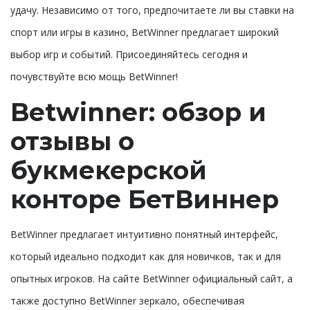
удачу. Независимо от того, предпочитаете ли вы ставки на
спорт или игры в казино, BetWinner предлагает широкий
выбор игр и событий. Присоединяйтесь сегодня и
почувствуйте всю мощь BetWinner!
Betwinner: обзор и
отзывы о
букмекерской
конторе БетВиннер
BetWinner предлагает интуитивно понятный интерфейс,
который идеально подходит как для новичков, так и для
опытных игроков. На сайте BetWinner официальный сайт, а
также доступно BetWinner зеркало, обеспечивая