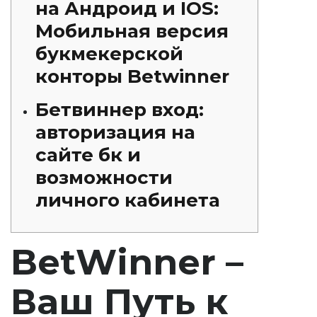
на Андроид и IOS:
Мобильная версия
букмекерской
конторы Betwinner
Бетвиннер вход:
авторизация на
сайте бк и
возможности
личного кабинета
BetWinner –
Ваш Путь к