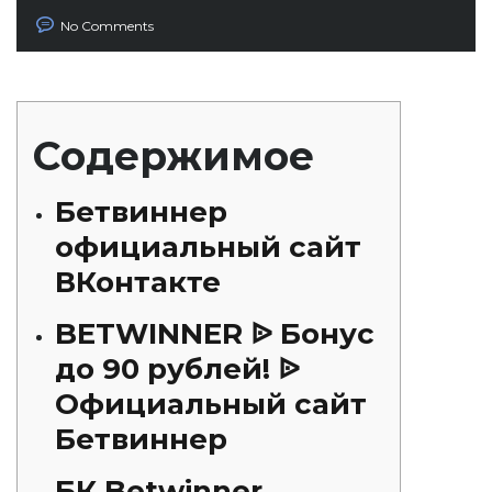
No Comments
Содержимое
Бетвиннер
официальный сайт
ВКонтакте
BETWINNER ᐉ Бонус
до 90 рублей! ᐉ
Официальный сайт
Бетвиннер
БК Betwinner