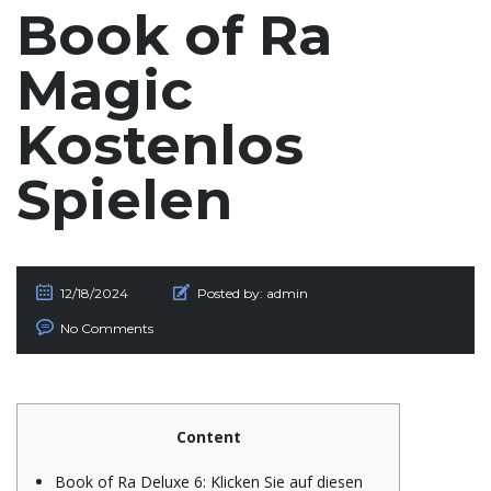
Book of Ra
Magic
Kostenlos
Spielen
12/18/2024
Posted by:
admin
No Comments
Content
Book of Ra Deluxe 6: Klicken Sie auf diesen