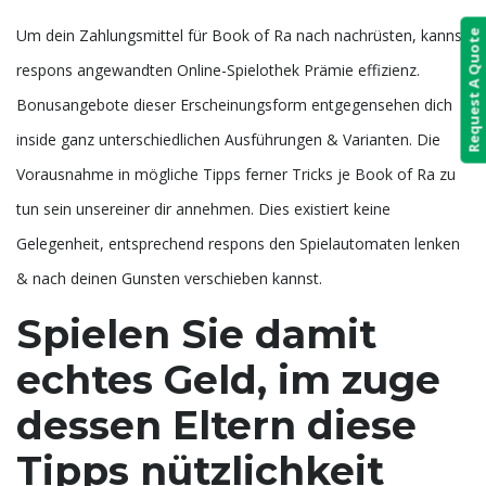
Um dein Zahlungsmittel für Book of Ra nach nachrüsten, kannst
Request A Quote
respons angewandten Online-Spielothek Prämie effizienz.
Bonusangebote dieser Erscheinungsform entgegensehen dich
inside ganz unterschiedlichen Ausführungen & Varianten. Die
Vorausnahme in mögliche Tipps ferner Tricks je Book of Ra zu
tun sein unsereiner dir annehmen. Dies existiert keine
Gelegenheit, entsprechend respons den Spielautomaten lenken
& nach deinen Gunsten verschieben kannst.
Spielen Sie damit
echtes Geld, im zuge
dessen Eltern diese
Tipps nützlichkeit