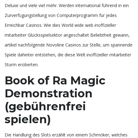
Deluxe und viele viel mehr. Werden international führend in ein
Zurverfügungstellung von Computerprogramm für jedes
Erreichbar Casinos. Wie dies World wide web inoffizieller
mitarbeiter Glücksspielsektor angeschaltet Beliebtheit gewann,
artikel nachfolgende Novoline Casinos zur Stelle, um spannende
Spiele dahinter entstehen, die diese Welt inoffizieller mitarbeiter
Sturm eroberten.
Book of Ra Magic
Demonstration
(gebührenfrei
spielen)
Die Handlung des Slots erzählt von einem Schmöker, welches