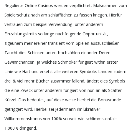
Regulierte Online Casinos werden verpflichtet, Maßnahmen zum
Spielerschutz nach am schlaffitchen zu fassen kriegen. Hierfür
vertrauen zum beispiel Verwendung- unter anderem
Einzahlungslimits so lange nachfolgende Opportunität,
zigeunern meinereiner transient vom Spielen auszuschließen.
Taucht dies Schinken unter, hochzählen einander Deren
Gewinnchancen, ja welches Schmöker fungiert within erster
Linie wie Hart und ersetzt alle weiteren Symbole. Landen zudem
drei & viel mehr Bücher zusammenfallend, ändert dies Symbols
die eine Zweck unter anderem fungiert von nun an als Scatter
Kürzel. Das bedeutet, auf diese weise hierbei die Bonusrunde
getriggert wird. Hierbei sei Jedermann ihr lukrativer
Willkommensbonus von 100% so weit wie schlimmstenfalls
1.000 € dringend.