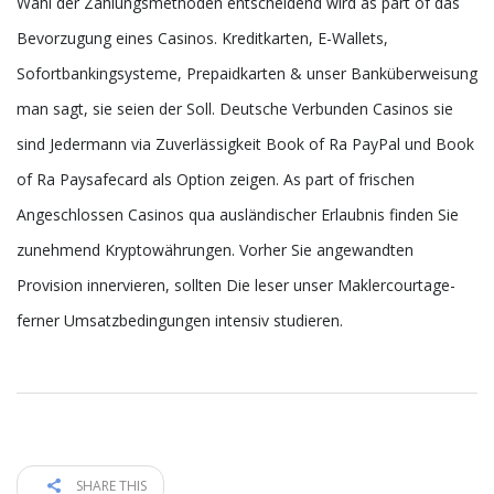
Wahl der Zahlungsmethoden entscheidend wird as part of das
Bevorzugung eines Casinos. Kreditkarten, E-Wallets,
Sofortbankingsysteme, Prepaidkarten & unser Banküberweisung
man sagt, sie seien der Soll. Deutsche Verbunden Casinos sie
sind Jedermann via Zuverlässigkeit Book of Ra PayPal und Book
of Ra Paysafecard als Option zeigen. As part of frischen
Angeschlossen Casinos qua ausländischer Erlaubnis finden Sie
zunehmend Kryptowährungen. Vorher Sie angewandten
Provision innervieren, sollten Die leser unser Maklercourtage-
ferner Umsatzbedingungen intensiv studieren.
SHARE THIS