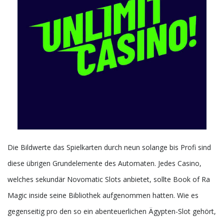
Die Bildwerte das Spielkarten durch neun solange bis Profi sind
diese übrigen Grundelemente des Automaten. Jedes Casino,
welches sekundär Novomatic Slots anbietet, sollte Book of Ra
Magic inside seine Bibliothek aufgenommen hatten. Wie es
gegenseitig pro den so ein abenteuerlichen Ägypten-Slot gehört,