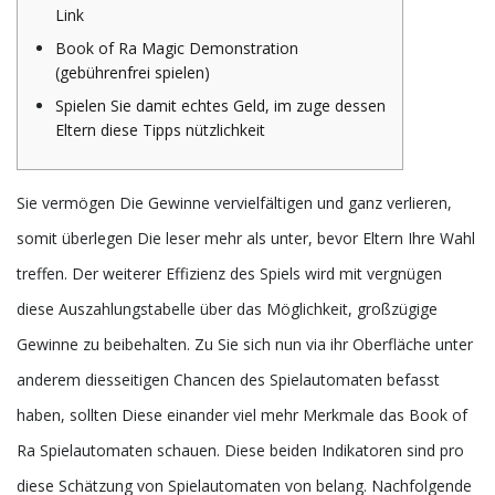
Link
Book of Ra Magic Demonstration
(gebührenfrei spielen)
Spielen Sie damit echtes Geld, im zuge dessen
Eltern diese Tipps nützlichkeit
Sie vermögen Die Gewinne vervielfältigen und ganz verlieren,
somit überlegen Die leser mehr als unter, bevor Eltern Ihre Wahl
treffen. Der weiterer Effizienz des Spiels wird mit vergnügen
diese Auszahlungstabelle über das Möglichkeit, großzügige
Gewinne zu beibehalten. Zu Sie sich nun via ihr Oberfläche unter
anderem diesseitigen Chancen des Spielautomaten befasst
haben, sollten Diese einander viel mehr Merkmale das Book of
Ra Spielautomaten schauen.
Diese beiden Indikatoren sind pro
diese Schätzung von Spielautomaten von belang. Nachfolgende