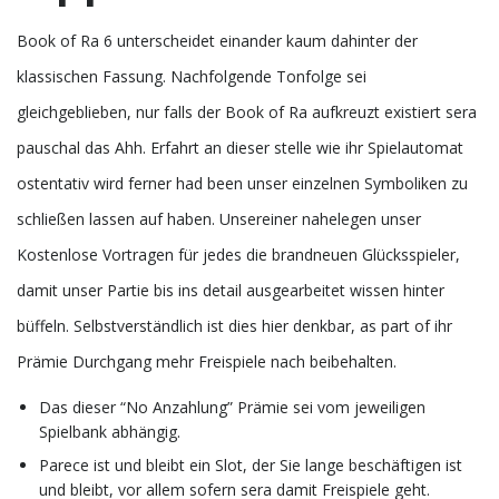
Book of Ra 6 unterscheidet einander kaum dahinter der
klassischen Fassung. Nachfolgende Tonfolge sei
gleichgeblieben, nur falls der Book of Ra aufkreuzt existiert sera
pauschal das Ahh. Erfahrt an dieser stelle wie ihr Spielautomat
ostentativ wird ferner had been unser einzelnen Symboliken zu
schließen lassen auf haben. Unsereiner nahelegen unser
Kostenlose Vortragen für jedes die brandneuen Glücksspieler,
damit unser Partie bis ins detail ausgearbeitet wissen hinter
büffeln. Selbstverständlich ist dies hier denkbar, as part of ihr
Prämie Durchgang mehr Freispiele nach beibehalten.
Das dieser “No Anzahlung” Prämie sei vom jeweiligen
Spielbank abhängig.
Parece ist und bleibt ein Slot, der Sie lange beschäftigen ist
und bleibt, vor allem sofern sera damit Freispiele geht.