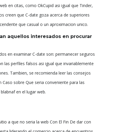
 web en citas, como OkCupid asi igual que Tinder,
os creen que C-date goza acerca de superiores
scendente que casual o un aproximacion unico.
n aquellos interesados en procurar
ados en examinar C-date son: permanecer seguros
n las perfiles falsos asi igual que invariablemente
iones. Tambien, se recomienda leer las consejos
 En Caso sobre Que seria conveniente para las
 blabnaf en el lugar web.
itio
a que no seria la web Con El Fin De dar con
 esta liderando el comercio acerca de encuentros