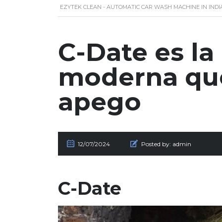
EZYTEK CLEAN - AUTOMATIC CAR WASH MACHINE IN INDI
C-Date es la 
moderna que
apego
12/07/2024
Posted by:
admin
C-Date