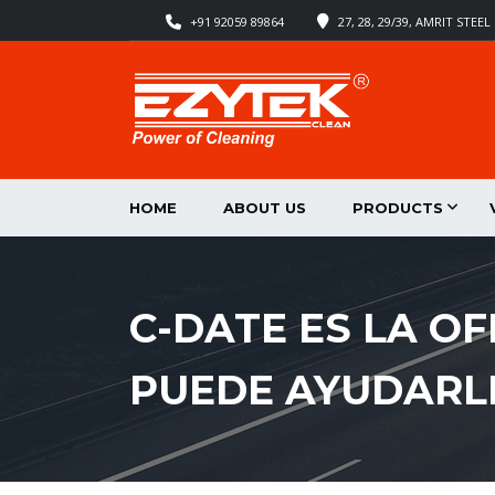
+91 92059 89864
27, 28, 29/39, AMRIT STE
HOME
ABOUT US
PRODUCTS
C-DATE ES LA O
PUEDE AYUDARLE