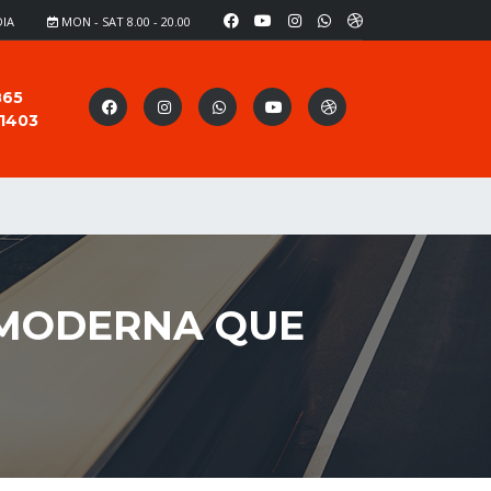
DIA
MON - SAT 8.00 - 20.00
865
91403
S MODERNA QUE