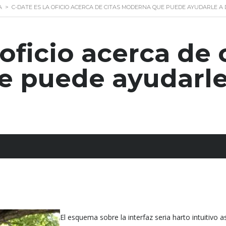
A
>
C-DATE ES LA OFICIO ACERCA DE CITAS MODERNA QUE PUEDE AYUDARLE A
oficio acerca de 
 puede ayudarle 
El esquema sobre la interfaz seria harto intuitivo a