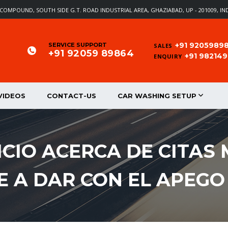
EL COMPOUND, SOUTH SIDE G.T. ROAD INDUSTRIAL AREA, GHAZIABAD, UP - 201009, IN
+91 9205989
SERVICE SUPPORT
SALES
+91 92059 89864
+91 98214
ENQUIRY
VIDEOS
CONTACT-US
CAR WASHING SETUP
FICIO ACERCA DE CITA
 A DAR CON EL APEGO