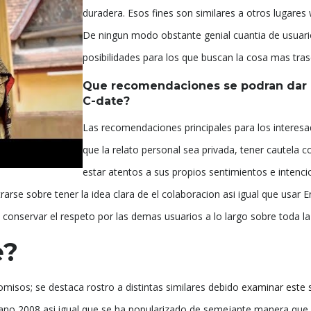
duradera. Esos fines son similares a otros lugares
De ningun modo obstante genial cuantia de usuari
posibilidades para los que buscan la cosa mas tra
Que recomendaciones se podran dar a
C-date?
Las recomendaciones principales para los interes
que la relato personal sea privada, tener cautela co
estar atentos a sus propios sentimientos e intenc
rarse sobre tener la idea clara de el colaboracion asi igual que usar
e conservar el respeto por las demas usuarios a lo largo sobre toda la
e?
misos; se destaca rostro a distintas similares debido
examinar este s
el ano 2008 asi igual que se ha popularizado de semejante manera que