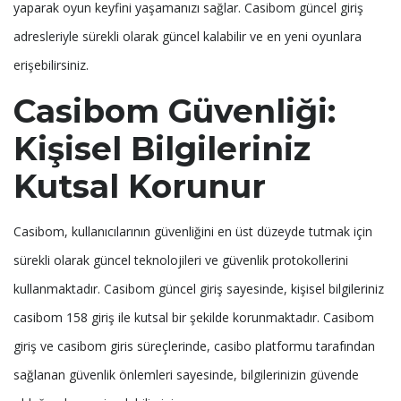
yaparak oyun keyfini yaşamanızı sağlar. Casibom güncel giriş
adresleriyle sürekli olarak güncel kalabilir ve en yeni oyunlara
erişebilirsiniz.
Casibom Güvenliği:
Kişisel Bilgileriniz
Kutsal Korunur
Casibom, kullanıcılarının güvenliğini en üst düzeyde tutmak için
sürekli olarak güncel teknolojileri ve güvenlik protokollerini
kullanmaktadır. Casibom güncel giriş sayesinde, kişisel bilgileriniz
casibom 158 giriş ile kutsal bir şekilde korunmaktadır. Casibom
giriş ve casibom giris süreçlerinde, casibo platformu tarafından
sağlanan güvenlik önlemleri sayesinde, bilgilerinizin güvende