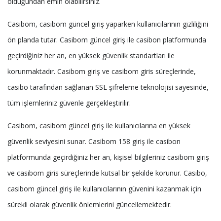
olduğundan emin olabilirsiniz.
Casıbom, casibom güncel giriş yaparken kullanıcılarının gizliliğini
ön planda tutar. Casibom güncel giriş ile casibon platformunda
geçirdiğiniz her an, en yüksek güvenlik standartları ile
korunmaktadır. Casibom giriş ve casibom giris süreçlerinde,
casibo tarafından sağlanan SSL şifreleme teknolojisi sayesinde,
tüm işlemleriniz güvenle gerçekleştirilir.
Casibom, casibom güncel giriş ile kullanıcılarına en yüksek
güvenlik seviyesini sunar. Casibom 158 giriş ile casibon
platformunda geçirdiğiniz her an, kişisel bilgileriniz casibom giriş
ve casibom giris süreçlerinde kutsal bir şekilde korunur. Casibo,
casibom güncel giriş ile kullanıcılarının güvenini kazanmak için
sürekli olarak güvenlik önlemlerini güncellemektedir.