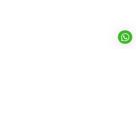
Founded in 2012, with a vision to enhance the power of cleaning.
Ezytek clean brings professional cleaning solution with its range
of high performance yet economical products