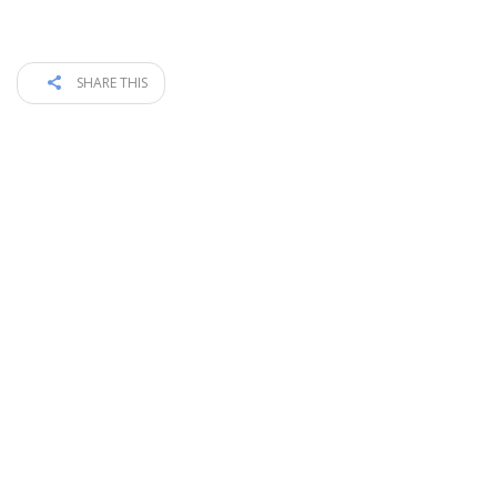
SHARE THIS