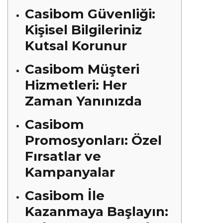
Casibom Güvenliği:
Kişisel Bilgileriniz
Kutsal Korunur
Casibom Müşteri
Hizmetleri: Her
Zaman Yanınızda
Casibom
Promosyonları: Özel
Fırsatlar ve
Kampanyalar
Casibom İle
Kazanmaya Başlayın: