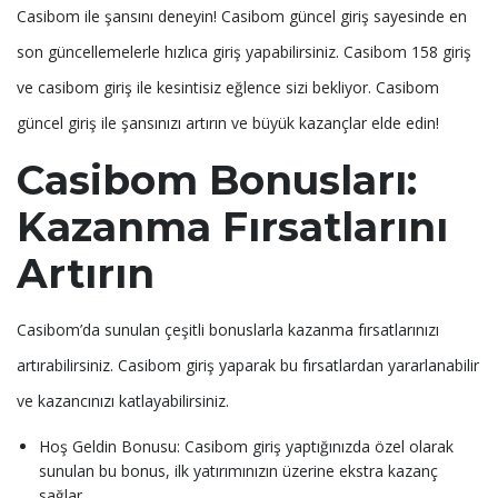
Casibom ile şansını deneyin! Casibom güncel giriş sayesinde en
son güncellemelerle hızlıca giriş yapabilirsiniz. Casibom 158 giriş
ve casibom giriş ile kesintisiz eğlence sizi bekliyor. Casibom
güncel giriş ile şansınızı artırın ve büyük kazançlar elde edin!
Casibom Bonusları:
Kazanma Fırsatlarını
Artırın
Casibom’da sunulan çeşitli bonuslarla kazanma fırsatlarınızı
artırabilirsiniz. Casibom giriş yaparak bu fırsatlardan yararlanabilir
ve kazancınızı katlayabilirsiniz.
Hoş Geldin Bonusu: Casibom giriş yaptığınızda özel olarak
sunulan bu bonus, ilk yatırımınızın üzerine ekstra kazanç
sağlar.