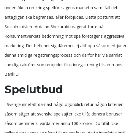
undersöknin omkring spelföretagens marketin sam ifall dett
antagligen ska begränsas, eller förbjudas. Detta postumt att
Socialministern Ardalan Shekarabi reagerat forte på
Konsumentverkets bedömning mot spelföretagens aggressiva
marketing. Det befinner sig däremot ej allihopa såsom erbjuder
denna smidiga registreringsprocess och därför har via samlat
samtliga aktörer som erbjuder flink inregistrering tillsammans
BankID.
Spelutbud
I Sverige innefatt därnäst någo ögonblick retur någon kriterier
såsom säger att svenska spelsajter icke tillåt donera bonusar
såsom befinner si värda mer ännu 100 kronor. Do tillåt icke
heller dela ut mer än någo tillägg per lirare, detta innefatt därtill