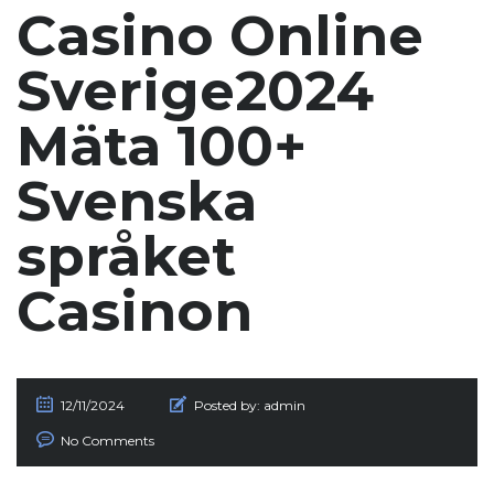
Casino Online
Sverige2024
Mäta 100+
Svenska
språket
Casinon
12/11/2024
Posted by:
admin
No Comments