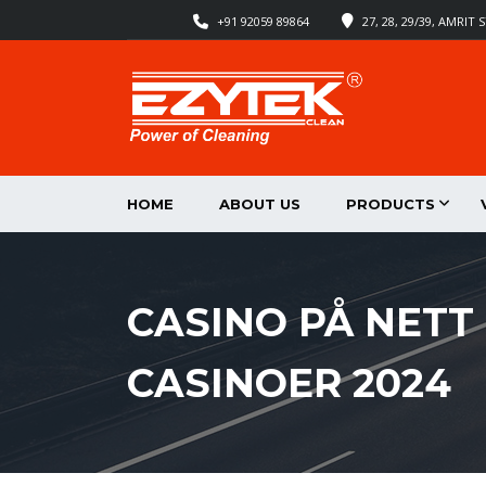
+91 92059 89864
27, 28, 29/39, AMRIT
HOME
ABOUT US
PRODUCTS
CASINO PÅ NETT
CASINOER 2024