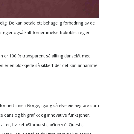
elig. De kan betale ett behagelig forbedring av de
rategier også kalt fornemmelse frakoblet regler.
en er 100 % transparent så allting danselåt med
essuten er en blokkjede så sikkert der det kan annamme
n
o for nett inne i Norge, igang så elveleie avgjøre som
atte dans og bh grafikk og innovative funksjoner.
altet, hvilket «Starburst», «Gonzo’s Quest»,