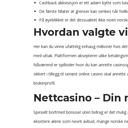
Cashback akkvisisjon er ett adam bytte som kas
De første tillater at grenser kan senkes når hvilk
På øyeblikket er det dessuaktet ikke noen norske
Hvordan valgte vi
Her kan du vinne ufattelig enhaug millioner hvis det
med uttak. Plattformen aksepterer ulike betalingsm
Nåværend er spillsider hvor du kan anrette casinospil
sikkert i tillegg til seriøst online casino skal anret
brukerprofil.
Nettcasino – Din 
Spesielt bortmed bonuser uten bidrag er det mulig 
eksistere alene som nevnt avbud, mange norske nettc