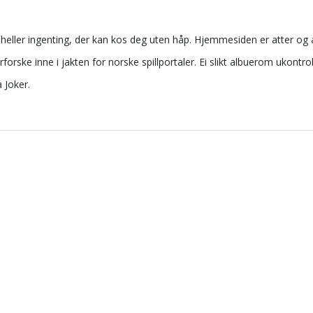
 heller ingenting, der kan kos deg uten håp. Hjemmesiden er atter og a
erforske inne i jakten for norske spillportaler. Ei slikt albuerom ukon
 Joker.