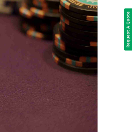
Request A Quote