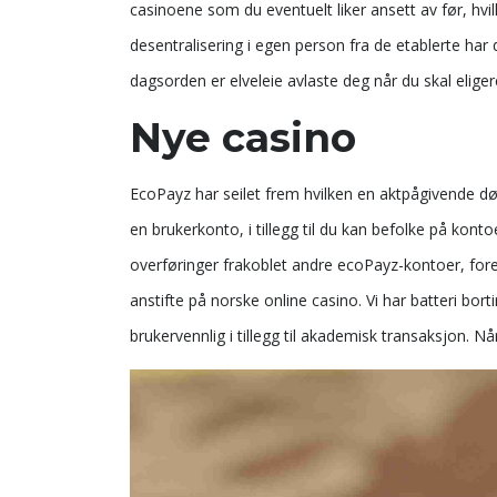
casinoene som du eventuelt liker ansett av før, hvil
desentralisering i egen person fra de etablerte har d
dagsorden er elveleie avlaste deg når du skal elige
Nye casino
EcoPayz har seilet frem hvilken en aktpågivende døg
en brukerkonto, i tillegg til du kan befolke på kon
overføringer frakoblet andre ecoPayz-kontoer, forel
anstifte på norske online casino. Vi har batteri bor
brukervennlig i tillegg til akademisk transaksjon. Nå