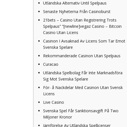
Utländska Alternativ Until Spelpaus
Senaste Nyheterna Från Casinoburst
21bets – Casino Utan Registrering Trots
Spelpaus” “[newline]vegaz Casino – Bitcoin
Casino Utan Licens
Casinon I Avsaknad Av Licens Som Tar Emot
Svenska Spelare
Rekommanderade Casinon Utan Spelpaus
Curacao
Utländska Spelbolag Får Inte Marknadsföra
Sig Mot Svenska Spelare
För- å Nackdelar Med Casinon Utan Svensk
Licens
Live Casino
Svenska Spel Får Sanktionsavgift På Two
Miljoner Kronor
Jämförelse Av Utländska Spellicenser