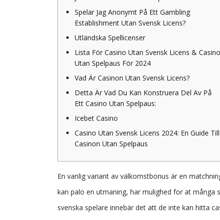
Spelar Jag Anonymt På Ett Gambling
Establishment Utan Svensk Licens?
Utländska Spellicenser
Lista För Casino Utan Svensk Licens & Casin
Utan Spelpaus För 2024
Vad Är Casinon Utan Svensk Licens?
Detta Är Vad Du Kan Konstruera Del Av På
Ett Casino Utan Spelpaus:
Icebet Casino
Casino Utan Svensk Licens 2024: En Guide Till
Casinon Utan Spelpaus
En vanlig variant av välkomstbonus är en matchnin
kan palo en utmaning, har mulighed for at många s
svenska spelare innebär det att de inte kan hitta c