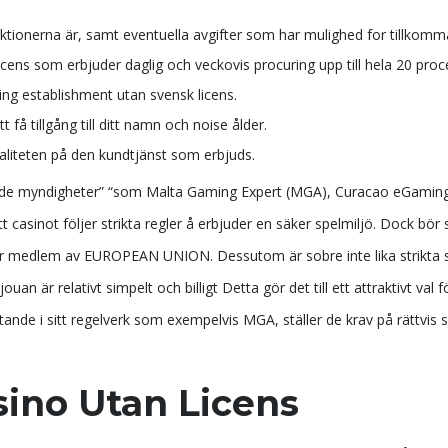
ktionerna är, samt eventuella avgifter som har mulighed for tillkomm
cens som erbjuder daglig och veckovis procuring upp till hela 20 proc
ling establishment utan svensk licens.
få tillgång till ditt namn och noise ålder.
valiteten på den kundtjänst som erbjuds.
rade myndigheter” “som Malta Gaming Expert (MGA), Curacao eGaming, 
t casinot följer strikta regler å erbjuder en säker spelmiljö. Dock bö
är medlem av EUROPEAN UNION. Dessutom är sobre inte lika strikta s
ouan är relativt simpelt och billigt Detta gör det till ett attraktivt val
ande i sitt regelverk som exempelvis MGA, ställer de krav på rättvi
ino Utan Licens