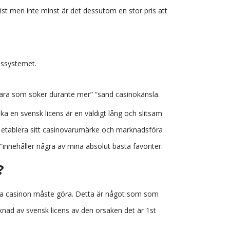
st men inte minst är det dessutom en stor pris att
enssystemet.
 para som söker durante mer” “sand casinokänsla.
ka en svensk licens är en väldigt lång och slitsam
å etablera sitt casinovarumärke och marknadsföra
innehåller några av mina absolut bästa favoriter.
?
enska casinon måste göra. Detta är något som som
aknad av svensk licens av den orsaken det är 1st