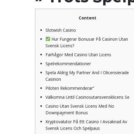
Content
Slotwish Casino
Hur Fungerar Bonusar På Casinon Utan
Svensk Licens?
Farhågor Med Casino Utan Licens
Spelrekommendationer
Spela Aldrig My Partner And I Olicensierade
Casinon
Piloten Rekommenderar”
Välkomna Until Casinosutansvensklicens Se
Casino Utan Svensk Licens Med No
Downpayment Bonus
Kryptovalutor På Ett Casino I Avsaknad Av
Svensk Licens Och Spelpaus