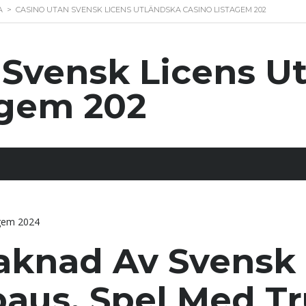
A
>
CASINO UTAN SVENSK LICENS UTLÄNDSKA CASINO LISTAGEM 202
 Svensk Licens U
agem 202
agem 2024
aknad Av Svensk 
paus, Spel Med Tr