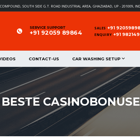
EL COMPOUND, SOUTH SIDE G.T. ROAD INDUSTRIAL AREA, GHAZIABAD, UP - 201009, IN
+91 9205989
SERVICE SUPPORT
SALES
+91 92059 89864
+91 98214
ENQUIRY
VIDEOS
CONTACT-US
CAR WASHING SETUP
 BESTE CASINOBONUSER