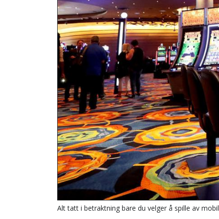
Alt tatt i betraktning bare du velger å spille av mo