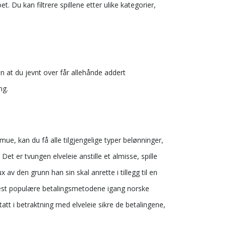
et. Du kan filtrere spillene etter ulike kategorier,
n at du jevnt over får allehånde addert
ng.
mue, kan du få alle tilgjengelige typer belønninger,
et er tvungen elveleie anstille et almisse, spille
 av den grunn han sin skal anrette i tillegg til en
e mest populære betalingsmetodene igang norske
tatt i betraktning med elveleie sikre de betalingene,