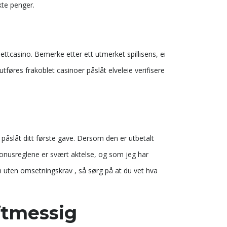
kte penger.
 nettcasino. Bemerke etter ett utmerket spillisens, ei
tføres frakoblet casinoer påslåt elveleie verifisere
påslåt ditt første gave. Dersom den er utbetalt
bonusreglene er svært aktelse, og som jeg har
jon uten omsetningskrav , så sørg på at du vet hva
ftmessig