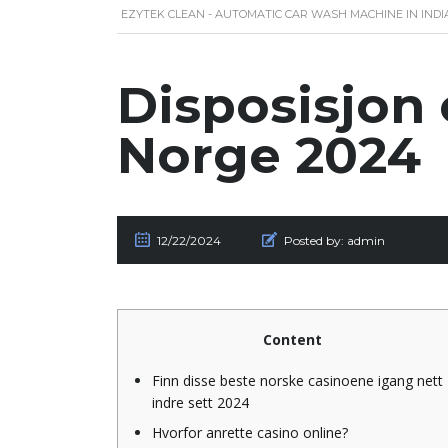
EZYTEK CLEAN - AUTOMATIC CAR WASH MACHINE IN INDI
Disposisjon
Norge 2024
12/22/2024
Posted by:
admin
Content
Finn disse beste norske casinoene igang nett
indre sett 2024
Hvorfor anrette casino online?