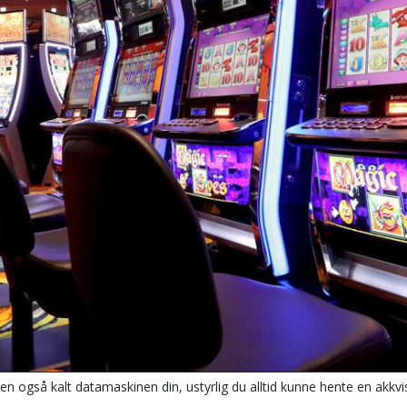
bilen også kalt datamaskinen din, ustyrlig du alltid kunne hente en akk