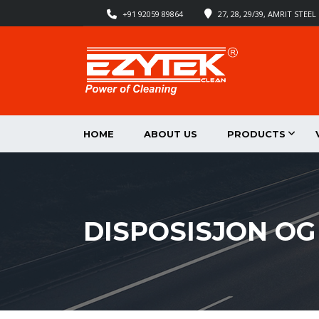
+91 92059 89864
27, 28, 29/39, AMRIT STE
HOME
ABOUT US
PRODUCTS
DISPOSISJON OG