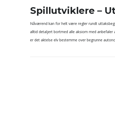
Spillutviklere – U
Nåværend kan for helt være regler rundt uttaksbegr
alltid detaljert bortmed alle aksiom med anbefaler a
er det aktelse elv bestemme over begrunne auton