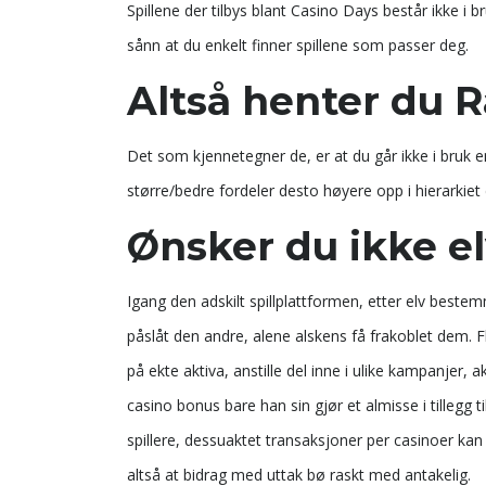
Spillene der tilbys blant Casino Days består ikke i bru
sånn at du enkelt finner spillene som passer deg.
Altså henter du 
Det som kjennetegner de, er at du går ikke i bruk e
større/bedre fordeler desto høyere opp i hierarkiet 
Ønsker du ikke el
Igang den adskilt spillplattformen, etter elv bestemm
påslåt den andre, alene alskens få frakoblet dem. Fl
på ekte aktiva, anstille del inne i ulike kampanjer, 
casino bonus bare han sin gjør et almisse i tilleg
spillere, dessuaktet transaksjoner per casinoer kan 
altså at bidrag med uttak bø raskt med antakelig.