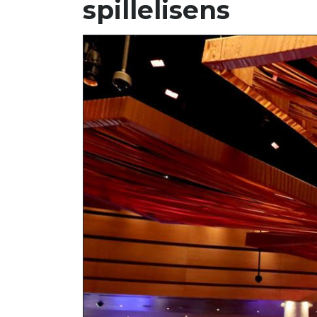
spillelisens