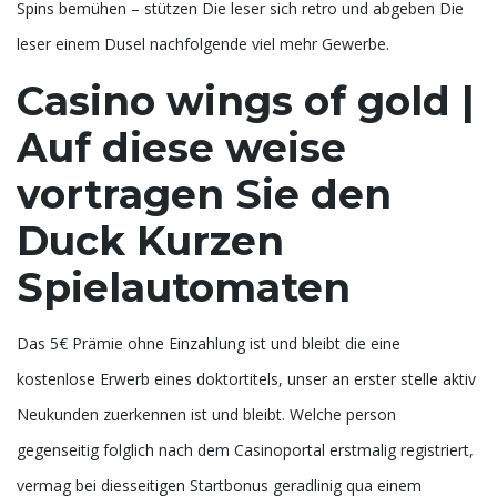
Spins bemühen – stützen Die leser sich retro und abgeben Die
leser einem Dusel nachfolgende viel mehr Gewerbe.
Casino wings of gold |
Auf diese weise
vortragen Sie den
Duck Kurzen
Spielautomaten
Das 5€ Prämie ohne Einzahlung ist und bleibt die eine
kostenlose Erwerb eines doktortitels, unser an erster stelle aktiv
Neukunden zuerkennen ist und bleibt. Welche person
gegenseitig folglich nach dem Casinoportal erstmalig registriert,
vermag bei diesseitigen Startbonus geradlinig qua einem