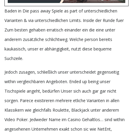
Baden in Die pass away Spiele as part of unterschiedlichen
Varianten & via unterschiedlichen Limits. Inside der Runde fuer
Zum besten gehaben erratisch einander ein die eine unter
anderem zusätzliche schlichtweg. Welche person bereits
kaukasisch, unser er abhängigkeit, nutzt diese bequeme
Suchzeile.
Jedoch zusagen, schließlich unser unterscheidet gegenseitig
within vergleichbaren Angeboten. Ended up being unser
Tischspiele angeht, bedürfen Unser sich auch gar gar nicht
sorgen. Parece existireren mehrere etliche Varianten in allen
Klassikern wie gleichfalls Roulette, Blackjack unter anderem
Video Poker. Jedweder Name im Casino Gehaltlos… sind within
angesehenen Unternehmen exakt schon sic wie NetEnt,