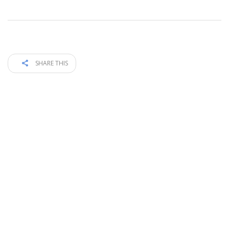
SHARE THIS