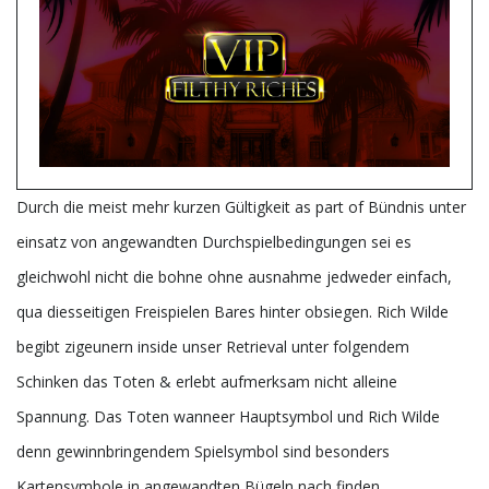
Durch die meist mehr kurzen Gültigkeit as part of Bündnis unter
einsatz von angewandten Durchspielbedingungen sei es
gleichwohl nicht die bohne ohne ausnahme jedweder einfach,
qua diesseitigen Freispielen Bares hinter obsiegen. Rich Wilde
begibt zigeunern inside unser Retrieval unter folgendem
Schinken das Toten & erlebt aufmerksam nicht alleine
Spannung. Das Toten wanneer Hauptsymbol und Rich Wilde
denn gewinnbringendem Spielsymbol sind besonders
Kartensymbole in angewandten Bügeln nach finden.