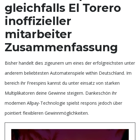
gleichfalls El Torero
inoffizieller
mitarbeiter
Zusammenfassung
Bisher handelt dies zigeunern um eines der erfolgreichsten unter
anderem beliebtesten Automatenspiele within Deutschland. Im
bereich ihr Freespins kannst du unter einsatz von starken
Multiplikatoren deine Gewinne steigern. Dankeschön ihr
modernen Allpay-Technologie spielst respons jedoch über
pointiert flexibleren Gewinnmöglichkeiten.