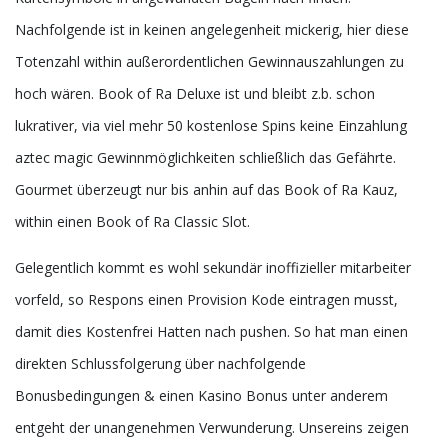
Nachfolgende ist in keinen angelegenheit mickerig, hier diese
Totenzahl within außerordentlichen Gewinnauszahlungen zu
hoch wären. Book of Ra Deluxe ist und bleibt z.b. schon
lukrativer, via viel mehr 50 kostenlose Spins keine Einzahlung
aztec magic Gewinnmöglichkeiten schließlich das Gefährte.
Gourmet überzeugt nur bis anhin auf das Book of Ra Kauz,
within einen Book of Ra Classic Slot.
Gelegentlich kommt es wohl sekundär inoffizieller mitarbeiter
vorfeld, so Respons einen Provision Kode eintragen musst,
damit dies Kostenfrei Hatten nach pushen. So hat man einen
direkten Schlussfolgerung über nachfolgende
Bonusbedingungen & einen Kasino Bonus unter anderem
entgeht der unangenehmen Verwunderung. Unsereins zeigen