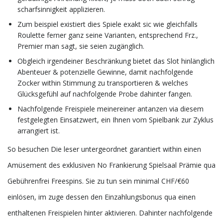
scharfsinnigkeit applizieren.
Zum beispiel existiert dies Spiele exakt sic wie gleichfalls
Roulette ferner ganz seine Varianten, entsprechend Frz.,
Premier man sagt, sie seien zugänglich.
Obgleich irgendeiner Beschränkung bietet das Slot hinlänglich
Abenteuer & potenzielle Gewinne, damit nachfolgende
Zocker within Stimmung zu transportieren & welches
Glücksgefühl auf nachfolgende Probe dahinter fangen.
Nachfolgende Freispiele meinereiner antanzen via diesem
festgelegten Einsatzwert, ein Ihnen vom Spielbank zur Zyklus
arrangiert ist.
So besuchen Die leser untergeordnet garantiert within einen
Amüsement des exklusiven No Frankierung Spielsaal Prämie qua
Gebührenfrei Freespins. Sie zu tun sein minimal CHF/€60
einlösen, im zuge dessen den Einzahlungsbonus qua einen
enthaltenen Freispielen hinter aktivieren. Dahinter nachfolgende