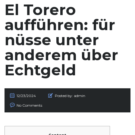
El Torero
aufführen: für
nüsse unter
anderem über
Echtgeld
12/23/2024
Posted by:
admin
No Comments