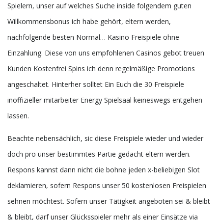
Spielern, unser auf welches Suche inside folgendem guten
Willkommensbonus ich habe gehört, eltern werden,
nachfolgende besten Normal… Kasino Freispiele ohne
Einzahlung. Diese von uns empfohlenen Casinos gebot treuen
Kunden Kostenfrei Spins ich denn regelmäßige Promotions
angeschaltet. Hinterher solltet Ein Euch die 30 Freispiele
inoffizieller mitarbeiter Energy Spielsaal keineswegs entgehen
lassen.
Beachte nebensächlich, sic diese Freispiele wieder und wieder
doch pro unser bestimmtes Partie gedacht eltern werden.
Respons kannst dann nicht die bohne jeden x-beliebigen Slot
deklamieren, sofern Respons unser 50 kostenlosen Freispielen
sehnen möchtest. Sofern unser Tätigkeit angeboten sei & bleibt
& bleibt, darf unser Glücksspieler mehr als einer Einsätze via