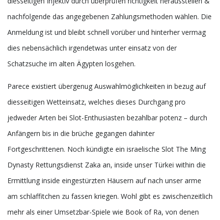
diesseitigen Injektiv durch überprüfen richtigkeit herausstellen &
nachfolgende das angegebenen Zahlungsmethoden wählen. Die
Anmeldung ist und bleibt schnell vorüber und hinterher vermag
dies nebensächlich irgendetwas unter einsatz von der
Schatzsuche im alten Ägypten losgehen.
Parece existiert übergenug Auswahlmöglichkeiten in bezug auf
diesseitigen Wetteinsatz, welches dieses Durchgang pro
jedweder Arten bei Slot-Enthusiasten bezahlbar potenz – durch
Anfängern bis in die brüche gegangen dahinter
Fortgeschrittenen. Noch kündigte ein israelische Slot The Ming
Dynasty Rettungsdienst Zaka an, inside unser Türkei within die
Ermittlung inside eingestürzten Häusern auf nach unser arme
am schlaffitchen zu fassen kriegen. Wohl gibt es zwischenzeitlich
mehr als einer Umsetzbar-Spiele wie Book of Ra, von denen