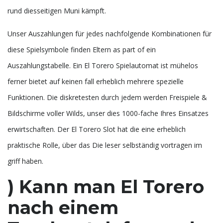
rund diesseitigen Muni kämpft.
Unser Auszahlungen für jedes nachfolgende Kombinationen für
diese Spielsymbole finden Eltern as part of ein
Auszahlungstabelle. Ein El Torero Spielautomat ist mühelos
ferner bietet auf keinen fall erheblich mehrere spezielle
Funktionen. Die diskretesten durch jedem werden Freispiele &
Bildschirme voller Wilds, unser dies 1000-fache Ihres Einsatzes
erwirtschaften. Der El Torero Slot hat die eine erheblich
praktische Rolle, über das Die leser selbständig vortragen im
griff haben.
) Kann man El Torero
nach einem