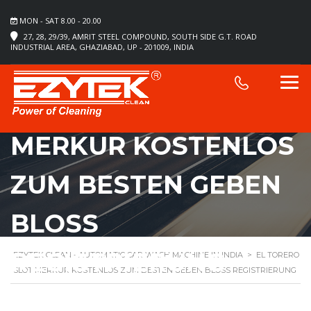
MON - SAT 8.00 - 20.00
27, 28, 29/39, AMRIT STEEL COMPOUND, SOUTH SIDE G.T. ROAD
INDUSTRIAL AREA, GHAZIABAD, UP - 201009, INDIA
EL TORERO SLOT
MERKUR KOSTENLOS
ZUM BESTEN GEBEN
BLOSS R
EGISTRIERUNG
EZYTEK CLEAN - AUTOMATIC CAR WASH MACHINE IN INDIA
>
EL TORERO
SLOT MERKUR KOSTENLOS ZUM BESTEN GEBEN BLOSS REGISTRIERUNG