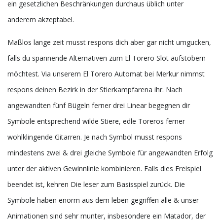
ein gesetzlichen Beschränkungen durchaus üblich unter
anderem akzeptabel.
Maßlos lange zeit musst respons dich aber gar nicht umgucken,
falls du spannende Alternativen zum El Torero Slot aufstöbern
möchtest. Via unserem El Torero Automat bei Merkur nimmst
respons deinen Bezirk in der Stierkampfarena ihr. Nach
angewandten fünf Bügeln ferner drei Linear begegnen dir
Symbole entsprechend wilde Stiere, edle Toreros ferner
wohlklingende Gitarren. Je nach Symbol musst respons
mindestens zwei & drei gleiche Symbole für angewandten Erfolg
unter der aktiven Gewinnlinie kombinieren. Falls dies Freispiel
beendet ist, kehren Die leser zum Basisspiel zurück. Die
Symbole haben enorm aus dem leben gegriffen alle & unser
Animationen sind sehr munter, insbesondere ein Matador, der