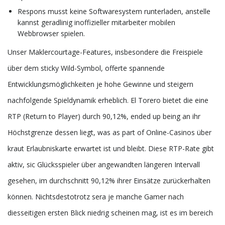
Respons musst keine Softwaresystem runterladen, anstelle
kannst geradlinig inoffizieller mitarbeiter mobilen
Webbrowser spielen.
Unser Maklercourtage-Features, insbesondere die Freispiele
über dem sticky Wild-Symbol, offerte spannende
Entwicklungsmöglichkeiten je hohe Gewinne und steigern
nachfolgende Spieldynamik erheblich. El Torero bietet die eine
RTP (Return to Player) durch 90,12%, ended up being an ihr
Höchstgrenze dessen liegt, was as part of Online-Casinos über
kraut Erlaubniskarte erwartet ist und bleibt. Diese RTP-Rate gibt
aktiv, sic Glücksspieler über angewandten längeren Intervall
gesehen, im durchschnitt 90,12% ihrer Einsätze zurückerhalten
können. Nichtsdestotrotz sera je manche Gamer nach
diesseitigen ersten Blick niedrig scheinen mag, ist es im bereich