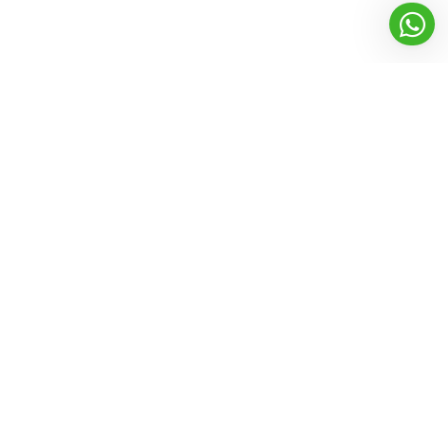
Founded in 2012, with a vision to enhance the power of cleaning.
Ezytek clean brings professional cleaning solution with its range
of high performance yet economical products
Products
High Pressure Washer
Automatic Bike Wash Plant