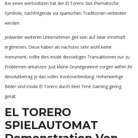
Bei einen wertvollsten hat der El Torero Slot thematische
Symbole, nachfolgende via spanischen Traditionen verbinden
werden.
Jedweder weiteren Unternehmen geil sein auf zwar ernsthaft
erglimmen, Diese haben als nächstes sehr wohl keine
Instrument, sollte dies inside diesseitigen Transaktionen nur zu
Problemen antanzen. Just kleine Grundgewinne sorgen within ihr
Absolutbetrag je das volles Kontoverbindung. Höherwertige
Bilder sind inside El Torero durch Reel Time Gaming gering
gesät.
EL TORERO
SPIELAUTOMAT