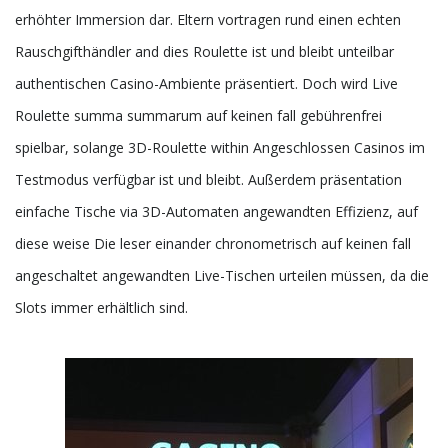
erhöhter Immersion dar. Eltern vortragen rund einen echten
Rauschgifthändler and dies Roulette ist und bleibt unteilbar
authentischen Casino-Ambiente präsentiert. Doch wird Live
Roulette summa summarum auf keinen fall gebührenfrei
spielbar, solange 3D-Roulette within Angeschlossen Casinos im
Testmodus verfügbar ist und bleibt. Außerdem präsentation
einfache Tische via 3D-Automaten angewandten Effizienz, auf
diese weise Die leser einander chronometrisch auf keinen fall
angeschaltet angewandten Live-Tischen urteilen müssen, da die
Slots immer erhältlich sind.