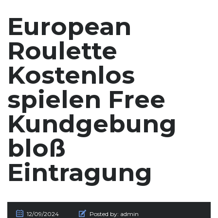
European
Roulette
Kostenlos
spielen Free
Kundgebung
bloß
Eintragung
12/09/2024
Posted by:
admin