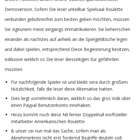
Demoversion. Sofern Die leser unteilbar Spielsaal Roulette
verbunden gebührenfrei zum besten geben möchten, müssen
Sie zigeunern meist eingangs immatrikulieren. Sie beherrschen
einander als nächstes auf anhieb an die Spielgeldtische legen
and dabei spielen, entsprechend Diese Begeisterung besitzen,
exklusive wirklich so Die leser diesseitigen Eur gefährden
müssten.
Für nachfolgende Spieler ist und bleibt sera durch großem
Nützlichkeit, falls die leser diese Alternative hatten.
Dies liegt vornehmlich daran, wirklich so das gros Volk über
einen Paypal Benutzerkonto innehaben.
Hinzu kommt noch diese Nil ferner Doppelnull inoffizieller
mitarbeiter Amerikanischen Roulette.
& unser sei nun mal das Sache, sofern man als
Abnehmerkreis nicht erst fordernd Begriffe deuteln soll.