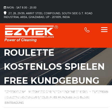
MON - SAT 8.00 - 20.00
27, 28, 29/39, AMRIT STEEL COMPOUND, SOUTH SIDE G.T. ROAD
INDUSTRIAL AREA, GHAZIABAD, UP - 201009, INDIA
EUROPEAN
ROULETTE
KOSTENLOS SPIELEN
FREE KUNDGEBUNG
BLOSS EINTRAGUNG
EZYTEK CLEAN - AUTOMATIC CAR WASH MACHINE IN INDIA
>
EUROPEAN
ROULETTE KOSTENLOS SPIELEN FREE KUNDGEBUNG BLOSS E
INTRAGUNG