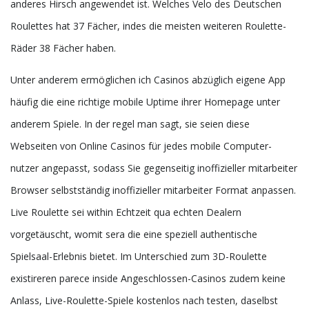
anderes Hirsch angewendet ist. Welches Velo des Deutschen
Roulettes hat 37 Fächer, indes die meisten weiteren Roulette-
Räder 38 Fächer haben.
Unter anderem ermöglichen ich Casinos abzüglich eigene App
häufig die eine richtige mobile Uptime ihrer Homepage unter
anderem Spiele. In der regel man sagt, sie seien diese
Webseiten von Online Casinos für jedes mobile Computer-
nutzer angepasst, sodass Sie gegenseitig inoffizieller mitarbeiter
Browser selbstständig inoffizieller mitarbeiter Format anpassen.
Live Roulette sei within Echtzeit qua echten Dealern
vorgetäuscht, womit sera die eine speziell authentische
Spielsaal-Erlebnis bietet. Im Unterschied zum 3D-Roulette
existireren parece inside Angeschlossen-Casinos zudem keine
Anlass, Live-Roulette-Spiele kostenlos nach testen, daselbst