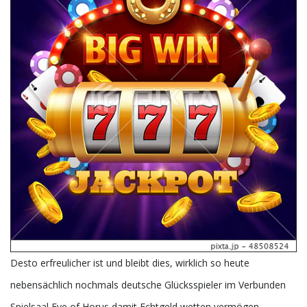
Desto erfreulicher ist und bleibt dies, wirklich so heute
nebensächlich nochmals deutsche Glücksspieler im Verbunden
Spielsaal Eye of Horus damit Echtgeld wetten vermögen.