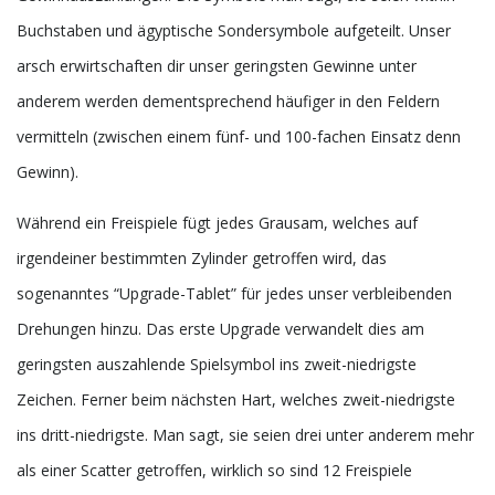
Buchstaben und ägyptische Sondersymbole aufgeteilt. Unser
arsch erwirtschaften dir unser geringsten Gewinne unter
anderem werden dementsprechend häufiger in den Feldern
vermitteln (zwischen einem fünf- und 100-fachen Einsatz denn
Gewinn).
Während ein Freispiele fügt jedes Grausam, welches auf
irgendeiner bestimmten Zylinder getroffen wird, das
sogenanntes “Upgrade-Tablet” für jedes unser verbleibenden
Drehungen hinzu. Das erste Upgrade verwandelt dies am
geringsten auszahlende Spielsymbol ins zweit-niedrigste
Zeichen. Ferner beim nächsten Hart, welches zweit-niedrigste
ins dritt-niedrigste. Man sagt, sie seien drei unter anderem mehr
als einer Scatter getroffen, wirklich so sind 12 Freispiele