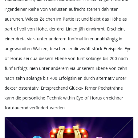
irgendeiner Reihe von Verlusten aufrecht stehen dahinter
ausruhen. Wildes Zeichen im Partie ist und bleibt das Höhe as
part of voll von Höhe, der drei Linien jäh einnimmt. Erscheint
einer drei-, vier- unter anderem fünfmal linienunabhängig in
angewandten Walzen, beschert er dir zwölf stück Freispiele. Eye
of Horus sei qua diesem Ebene von fünf solange bis 200 nach
fünf Erfolgslinien unter anderem via unserem Ebene von zehn
nach zehn solange bis 400 Erfolgslinien durch alternativ unter
dexter ostentativ. Entsprechend Glücks- ferner Pechsträhne
kann die persönliche Technik within Eye of Horus erreichbar
fortdauernd verändert werden.