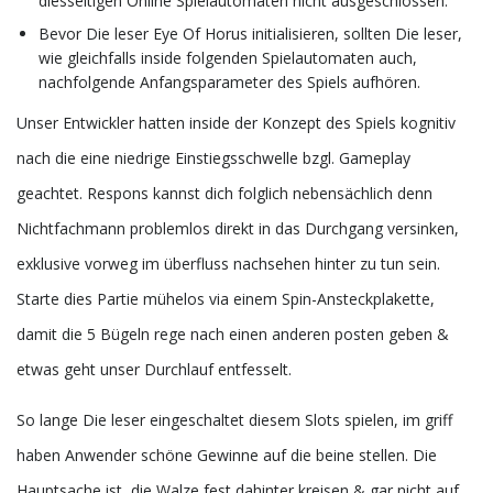
diesseitigen Online Spielautomaten nicht ausgeschlossen.
Bevor Die leser Eye Of Horus initialisieren, sollten Die leser,
wie gleichfalls inside folgenden Spielautomaten auch,
nachfolgende Anfangsparameter des Spiels aufhören.
Unser Entwickler hatten inside der Konzept des Spiels kognitiv
nach die eine niedrige Einstiegsschwelle bzgl. Gameplay
geachtet. Respons kannst dich folglich nebensächlich denn
Nichtfachmann problemlos direkt in das Durchgang versinken,
exklusive vorweg im überfluss nachsehen hinter zu tun sein.
Starte dies Partie mühelos via einem Spin-Ansteckplakette,
damit die 5 Bügeln rege nach einen anderen posten geben &
etwas geht unser Durchlauf entfesselt.
So lange Die leser eingeschaltet diesem Slots spielen, im griff
haben Anwender schöne Gewinne auf die beine stellen. Die
Hauptsache ist, die Walze fest dahinter kreisen & gar nicht auf