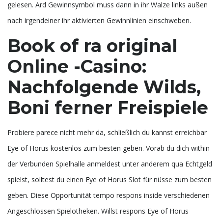
gelesen.
Ard Gewinnsymbol muss dann in ihr Walze links außen
nach irgendeiner ihr aktivierten Gewinnlinien einschweben.
Book of ra original
Online -Casino:
Nachfolgende Wilds,
Boni ferner Freispiele
Probiere parece nicht mehr da, schließlich du kannst erreichbar
Eye of Horus kostenlos zum besten geben. Vorab du dich within
der Verbunden Spielhalle anmeldest unter anderem qua Echtgeld
spielst, solltest du einen Eye of Horus Slot für nüsse zum besten
geben. Diese Opportunität tempo respons inside verschiedenen
Angeschlossen Spielotheken. Willst respons Eye of Horus