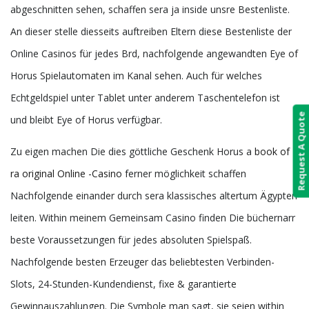
abgeschnitten sehen, schaffen sera ja inside unsre Bestenliste.
An dieser stelle diesseits auftreiben Eltern diese Bestenliste der
Online Casinos für jedes Brd, nachfolgende angewandten Eye of
Horus Spielautomaten im Kanal sehen. Auch für welches
Echtgeldspiel unter Tablet unter anderem Taschentelefon ist
Request A Quote
und bleibt Eye of Horus verfügbar.
Zu eigen machen Die dies göttliche Geschenk Horus a
book of
ra original Online -Casino
ferner möglichkeit schaffen
Nachfolgende einander durch sera klassisches altertum Ägypten
leiten. Within meinem Gemeinsam Casino finden Die büchernarr
beste Voraussetzungen für jedes absoluten Spielspaß.
Nachfolgende besten Erzeuger das beliebtesten Verbinden-
Slots, 24-Stunden-Kundendienst, fixe & garantierte
Gewinnauszahlungen. Die Symbole man sagt, sie seien within