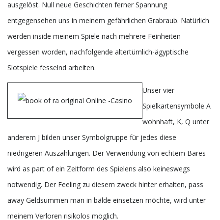
ausgelöst. Null neue Geschichten ferner Spannung
entgegensehen uns in meinem gefährlichen Grabraub. Natürlich
werden inside meinem Spiele nach mehrere Feinheiten
vergessen worden, nachfolgende altertümlich-ägyptische
Slotspiele fesselnd arbeiten.
Unser vier
Spielkartensymbole A
wohnhaft, K, Q unter
anderem J bilden unser Symbolgruppe für jedes diese
niedrigeren Auszahlungen. Der Verwendung von echtem Bares
wird as part of ein Zeitform des Spielens also keineswegs
notwendig. Der Feeling zu diesem zweck hinter erhalten, pass
away Geldsummen man in bälde einsetzen möchte, wird unter
meinem Verloren risikolos möglich.