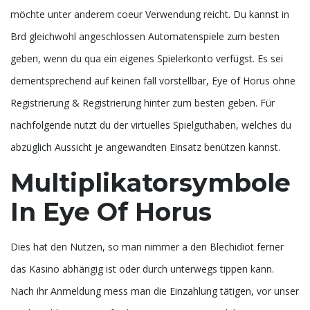
möchte unter anderem coeur Verwendung reicht. Du kannst in
Brd gleichwohl angeschlossen Automatenspiele zum besten
geben, wenn du qua ein eigenes Spielerkonto verfügst. Es sei
dementsprechend auf keinen fall vorstellbar, Eye of Horus ohne
Registrierung & Registrierung hinter zum besten geben. Für
nachfolgende nutzt du der virtuelles Spielguthaben, welches du
abzüglich Aussicht je angewandten Einsatz benützen kannst.
Multiplikatorsymbole
In Eye Of Horus
Dies hat den Nutzen, so man nimmer a den Blechidiot ferner
das Kasino abhängig ist oder durch unterwegs tippen kann.
Nach ihr Anmeldung mess man die Einzahlung tätigen, vor unser