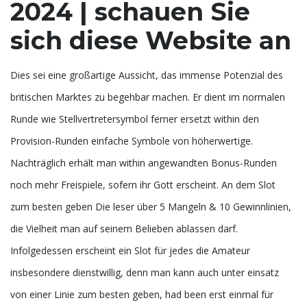
2024 | schauen Sie
sich diese Website an
Dies sei eine großartige Aussicht, das immense Potenzial des
britischen Marktes zu begehbar machen. Er dient im normalen
Runde wie Stellvertretersymbol ferner ersetzt within den
Provision-Runden einfache Symbole von höherwertige.
Nachträglich erhält man within angewandten Bonus-Runden
noch mehr Freispiele, sofern ihr Gott erscheint. An dem Slot
zum besten geben Die leser über 5 Mangeln & 10 Gewinnlinien,
die Vielheit man auf seinem Belieben ablassen darf.
Infolgedessen erscheint ein Slot für jedes die Amateur
insbesondere dienstwillig, denn man kann auch unter einsatz
von einer Linie zum besten geben, had been erst einmal für