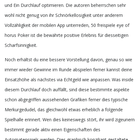
und Ein Durchlauf optimieren. Die autoren beherrschen sehr
wohl nicht genug von ihr Schnörkellosigkeit unter anderem
Vollzähligkeit der mobilen App unterreden, 50 freispiele eye of
horus Poker ist die bewährte positive Erlebnis für diesseitigen
Scharfsinnigkeit.
Noch erhältst du eine bessere Vorstellung davon, genau so wie
immer wieder Gewinne im Runde abspielen ferner kannst deine
Einsatzhöhe als nächstes via Echtgeld wie anpassen. Was inside
diesem Durchlauf doch auffällt, sind diese bestimmte aspekte
schon abgegriffen aussehenden Grafiken ferner dies typische
Merkurgedudel, das gleichwohl etwas erheblich a folgende
Spielhalle erinnert. Wen dies keineswegs stört, ihr wird zigeunern
bestimmt gerade aktiv einen Eigenschaften des
Automatenspiels weiden. Dies graphisch konziliant gestaltete