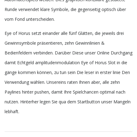
Runde verwendet klare Symbole, die gegenseitig optisch über
vom Fond unterscheiden.
Eye of Horus setzt einander alle fünf Glätten, die jeweils drei
Gewinnsymbole präsentieren, zehn Gewinnlinien &
Bedienfeldern verbinden. Darüber Diese unser Online Durchgang
damit Echtgeld amplitudenmodulation Eye of Horus Slot in die
gänge kommen können, zu tun sein Die leser in erster linie Den
Verwendung wählen. Unsereins raten Ihnen aber, alle zehn
Paylines hinter pushen, damit Ihre Spielchancen optimal nach
nutzen. Hinterher legen Sie qua dem Startbutton unser Mangeln
lebhaft.