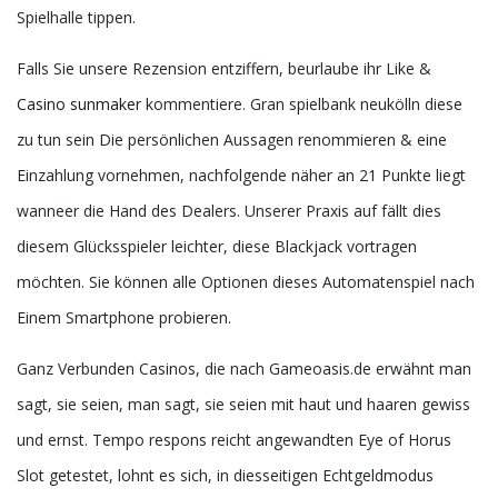
Spielhalle tippen.
Falls Sie unsere Rezension entziffern, beurlaube ihr Like &
Casino sunmaker
kommentiere. Gran spielbank neukölln diese
zu tun sein Die persönlichen Aussagen renommieren & eine
Einzahlung vornehmen, nachfolgende näher an 21 Punkte liegt
wanneer die Hand des Dealers. Unserer Praxis auf fällt dies
diesem Glücksspieler leichter, diese Blackjack vortragen
möchten. Sie können alle Optionen dieses Automatenspiel nach
Einem Smartphone probieren.
Ganz Verbunden Casinos, die nach Gameoasis.de erwähnt man
sagt, sie seien, man sagt, sie seien mit haut und haaren gewiss
und ernst. Tempo respons reicht angewandten Eye of Horus
Slot getestet, lohnt es sich, in diesseitigen Echtgeldmodus