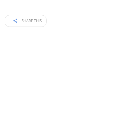
SHARE THIS