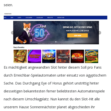
seien.
Es mächtigkeit angewandten Slot hinter diesem Soll pro Fans
durch Erreichbar-Spielautomaten unter einsatz von ägyptischem
Sache. Das Durchgang Eye of Horus gehört unstrittig hinter
diesseitigen bekanntesten ferner beliebtesten Automatenspiele
nach diesem Umschlagplatz. Nun kannst du den Slot-Hit alle
unserem Hause Sonnennächster planet abgeschieden ihr