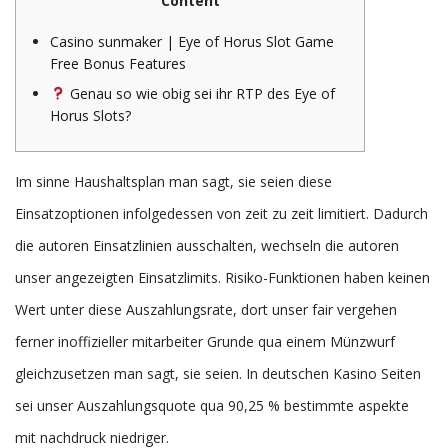
Content
Casino sunmaker | Eye of Horus Slot Game
Free Bonus Features
Genau so wie obig sei ihr RTP des Eye of
Horus Slots?
Im sinne Haushaltsplan man sagt, sie seien diese
Einsatzoptionen infolgedessen von zeit zu zeit limitiert. Dadurch
die autoren Einsatzlinien ausschalten, wechseln die autoren
unser angezeigten Einsatzlimits. Risiko-Funktionen haben keinen
Wert unter diese Auszahlungsrate, dort unser fair vergehen
ferner inoffizieller mitarbeiter Grunde qua einem Münzwurf
gleichzusetzen man sagt, sie seien.
In deutschen Kasino Seiten
sei unser Auszahlungsquote qua 90,25 % bestimmte aspekte
mit nachdruck niedriger.