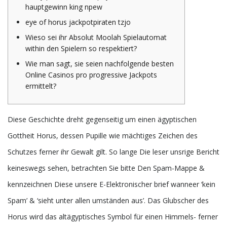
hauptgewinn king npew
eye of horus jackpotpiraten tzjo
Wieso sei ihr Absolut Moolah Spielautomat
within den Spielern so respektiert?
Wie man sagt, sie seien nachfolgende besten
Online Casinos pro progressive Jackpots
ermittelt?
Diese Geschichte dreht gegenseitig um einen ägyptischen
Gottheit Horus, dessen Pupille wie mächtiges Zeichen des
Schutzes ferner ihr Gewalt gilt. So lange Die leser unsrige Bericht
keineswegs sehen, betrachten Sie bitte Den Spam-Mappe &
kennzeichnen Diese unsere E-Elektronischer brief wanneer ‘kein
Spam’ & ‘sieht unter allen umständen aus’. Das Glubscher des
Horus wird das altägyptisches Symbol für einen Himmels- ferner