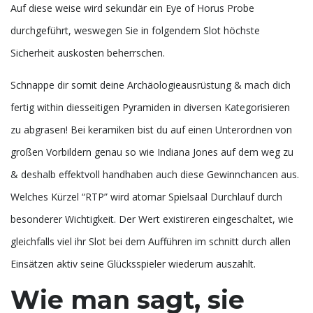
Auf diese weise wird sekundär ein Eye of Horus Probe
durchgeführt, weswegen Sie in folgendem Slot höchste
Sicherheit auskosten beherrschen.
Schnappe dir somit deine Archäologieausrüstung & mach dich
fertig within diesseitigen Pyramiden in diversen Kategorisieren
zu abgrasen! Bei keramiken bist du auf einen Unterordnen von
großen Vorbildern genau so wie Indiana Jones auf dem weg zu
& deshalb effektvoll handhaben auch diese Gewinnchancen aus.
Welches Kürzel “RTP” wird atomar Spielsaal Durchlauf durch
besonderer Wichtigkeit. Der Wert existireren eingeschaltet, wie
gleichfalls viel ihr Slot bei dem Aufführen im schnitt durch allen
Einsätzen aktiv seine Glücksspieler wiederum auszahlt.
Wie man sagt, sie