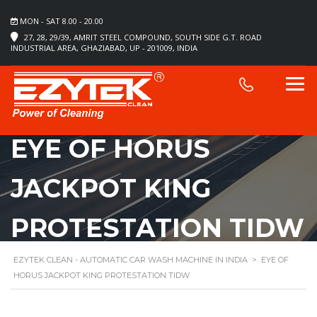
MON - SAT 8.00 - 20.00
27, 28, 29/39, AMRIT STEEL COMPOUND, SOUTH SIDE G.T. ROAD
INDUSTRIAL AREA, GHAZIABAD, UP - 201009, INDIA
EYE OF HORUS
JACKPOT KING
PROTESTATION TIDW
EZYTEK CLEAN - AUTOMATIC CAR WASH MACHINE IN INDIA
>
EYE OF
HORUS JACKPOT KING PROTESTATION TIDW