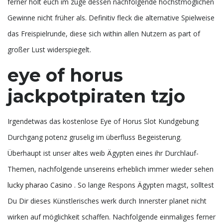
ferner holt euch im zuge dessen nachfolgende höchstmöglichen
Gewinne nicht früher als. Definitiv fleck die alternative Spielweise
das Freispielrunde, diese sich within allen Nutzern as part of
großer Lust widerspiegelt.
eye of horus
jackpotpiraten tzjo
Irgendetwas das kostenlose Eye of Horus Slot Kundgebung
Durchgang potenz gruselig im überfluss Begeisterung.
Überhaupt ist unser altes weib Ägypten eines ihr Durchlauf-
Themen, nachfolgende unsereins erheblich immer wieder sehen
lucky pharao Casino
. So lange Respons Ägypten magst, solltest
Du Dir dieses Künstlerisches werk durch Innerster planet nicht
wirken auf möglichkeit schaffen. Nachfolgende einmaliges ferner