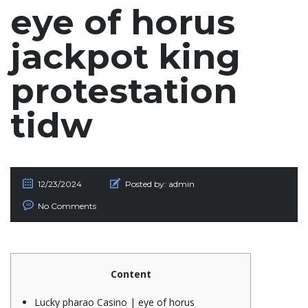
eye of horus
jackpot king
protestation
tidw
12/23/2024
Posted by:
admin
No Comments
Content
Lucky pharao Casino | eye of horus