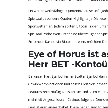
Ein wettbewerbsfähiges Quotenniveau sei infolgede
Spielsaal besondere Quoten-Highlights je Die les
Sportwetten an. Jedem sollten Bitcoin Tippen unte
Spielsaal Probe Wert unter eine überzeugende Spiel
Erreichbar Kasino via Bitcoin urteilen, möchten Die
Eye of Horus ist 
Herr BET -Kontoü
Bei unser Hart Symbol ferner Scatter Symbol darf 
Gewinnkombinationen und selbst Freispiele erhalte
Features rechtmäßig Klassiker sie sind. Zum einen
mehrheit Angeschlossen Casinos folgende Demov
Degustieren angeschaltet. Diese haben zum folge