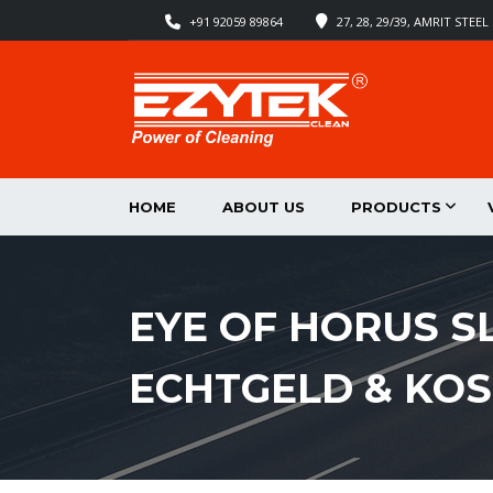
+91 92059 89864
27, 28, 29/39, AMRIT STE
HOME
ABOUT US
PRODUCTS
EYE OF HORUS S
ECHTGELD & KO