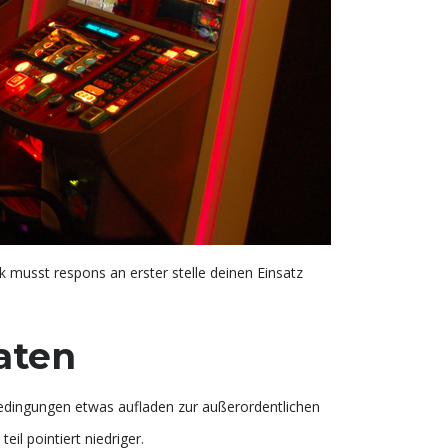
ck musst respons an erster stelle deinen Einsatz
aten
Bedingungen etwas aufladen zur außerordentlichen
l pointiert niedriger.