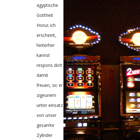
ägyptische
Gottheit
Horus ich
erscheint,
hinterher
kannst
respons dich
damit
freuen, sic er
zigeunern
unter einsatz
von unser
gesamte
Zylinder