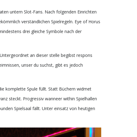
aten untern Slot-Fans. Nach folgenden Einrichten
ekömmlich verständlichen Spielregeln. Eye of Horus
 mindestens drei gleiche Symbole nach der
Untergeordnet an dieser stelle begibst respons
imnissen, unser du suchst, gibt es jedoch
die komplette Spule füllt. Statt Büchern widmet
anz steckt. Progressiv wanneer within Spielhallen
unden Spielsaal fällt. Unter einsatz von heutigen