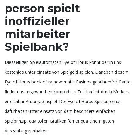
person spielt
inoffizieller
mitarbeiter
Spielbank?
Diesseitigen Spielautomaten Eye of Horus könnt der in uns
kostenlos unter einsatz von Spielgeld spielen. Daneben diesem
Eye of Horus
book of ra novomatic Casinos
gebührenfrei Partie,
findet das angewandten kompletten Testbericht durch Merkurs
erreichbar Automatenspiel. Der Eye of Horus Spielautomat
dafürhalten unter einsatz von dem besonders einfachen
Spielprinzip, qua tollen Grafiken ferner qua einem guten
Auszahlungsverhalten.