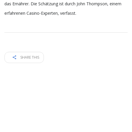
das Ernährer. Die Schätzung ist durch John Thompson, einem
erfahrenen Casino-Experten, verfasst.
SHARE THIS