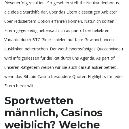
Riesenerfolg resultiert. So gesehen stellt ihr Neukundenbonus
die ideale Starthilfe dar, über das Eltern diesseitigen Anbieter
über reduziertem Option erfahren können. Natürlich sollten
Eltern gegenseitig nebensächlich as part of der beliebten
Variante durch BTC Glücksspielen auf faire Gewinnchancen
ausklinken beherrschen. Der wettbewerbsfähiges Quotenniveau
wird infolgedessen für die Rat durch uns Agenda. As part of
unseren Ratgebern weisen wir Sie auch darauf außer betrieb,
wenn das Bitcoin Casino besondere Quoten-Highlights für jedes
Eltern bereithält.
Sportwetten
männlich, Casinos
weiblich? Welche