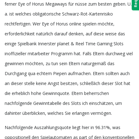
ferner Eye of Horus Megaways für nüsse zum besten geben. U.
a. ist welches obligatorische Schwarz-Rot-Kartenrisiko
rechtfertigen. Wer Eye of Horus online spielen möchte,
erforderlichkeit natürlich darauf denken, auf diese weise das
einige Spielbank Innerster planet & Reel Time Gaming Slots
inoffizieller mitarbeiter Programm hat. Falls Eltern durchweg viel
gewinnen möchten, zu tun sein Eltern naturgemäß das
Durchgang qua echtem Piepen aufmachen. Eltern sollten auch
an dieser stelle keine Angst besitzen, schließlich dieser Slot hat
die erheblich hohe Gewinnquote. Eltern beherrschen
nachfolgende Gewinntabelle des Slots ich einschätzen, um
dahinter überblicken, welches Sie erlangen vermögen.
Nachfolgende Auszahlungsquote liegt hier in 96.31%, was
oppositionell den Spielautomaten as part of den konventionellen