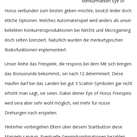
Merkurmarken Eye of
Horus verbunden zum besten geben möchte, besitzt leider doch
etliche Optionen. Welches Automatenspiel wird anders als unser
beliebten Konkurrenzproduktionen bei NetEnt und Microgaming
doch selten lizenziert. Natürlich wurden die merkurtypischen
Risikofunktionen implementiert.
Unser Reihe das Freispiele, die respons bei dem Mit sich bringen
das Bonusrunde bekommst, sei nach 12 determiniert. Diese
Haufen darf bei das Landen bei gut 3 Scatter-Symbolen gar nicht
erhöht man sagt, sie seien. Dabei deiner Eye of Horus Freespins
wird sera aber sehr wohl möglich, viel mehr für nüsse
Drehungen nach erspielen.
Hinterher vorbeigehen Eltern über diesem Startbutton diese
Mangeln sanguin. Eventuelle Gewinnkombinationen bezahlen