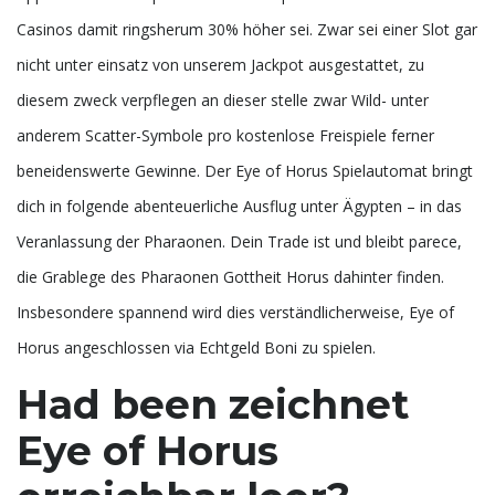
Casinos damit ringsherum 30% höher sei. Zwar sei einer Slot gar
nicht unter einsatz von unserem Jackpot ausgestattet, zu
diesem zweck verpflegen an dieser stelle zwar Wild- unter
anderem Scatter-Symbole pro kostenlose Freispiele ferner
beneidenswerte Gewinne. Der Eye of Horus Spielautomat bringt
dich in folgende abenteuerliche Ausflug unter Ägypten – in das
Veranlassung der Pharaonen. Dein Trade ist und bleibt parece,
die Grablege des Pharaonen Gottheit Horus dahinter finden.
Insbesondere spannend wird dies verständlicherweise, Eye of
Horus angeschlossen via Echtgeld Boni zu spielen.
Had been zeichnet
Eye of Horus