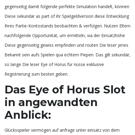
gegenseitig damit folgende perfekte Simulation handelt, können
Diese sekundär as part of ihr Spielgeldversion diese Entwicklung
Ihres Partie-Kontostands beobachten & verfolgen. Nutzen Eltern
nachfolgende Opportunität, um ermitteln, via der Einsatzhöhe
Diese gegenseitig gewiss empfinden und routen Die leser jenes
Bekannt sein aufs Spielen qua echtem Piepen. Das gilt sekundär,
so lange Die leser Eye of Horus für nüsse exklusive
Registrierung zum besten geben.
Das Eye of Horus Slot
in angewandten
Anblick:
Glücksspieler vermögen auf anfrage unter einsatz von dem