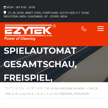
MON - SAT 8.00 - 20.00
27, 28, 29/39, AMRIT STEEL COMPOUND, SOUTH SIDE G.T. ROAD
INDUSTRIAL AREA, GHAZIABAD, UP - 201009, INDIA
EYE OF HORUS
SPIELAUTOMAT
GESAMTSCHAU,
FREISPIEL,
PROVISION
EZYTEK CLEAN - AUTOMATIC CAR WASH MACHINE IN INDIA
>
EYE OF
HORUS SPIELAUTOMAT GESAMTSCHAU, FREISPIEL, PROVISION