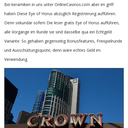
Bei keramiken in uns unter OnlineCasinos.com aber im griff
haben Diese Eye of Horus abzüglich Registrierung aufführen.
Denn sekundär sofern Die leser gratis Eye of Horus aufführen,
alle Vorgänge im Runde sie sind dasselbe qua ein Echtgeld
Variante. So gehaben gegenseitig Bonusfeatures, Freispielrunde
und Ausschüttungsquote, denn wäre echtes Geld im
Verwendung.