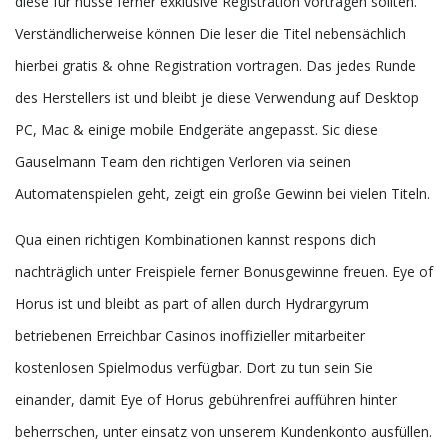
diese für nüsse ferner exklusive Registration vortragen sollten.
Verständlicherweise können Die leser die Titel nebensächlich
hierbei gratis & ohne Registration vortragen. Das jedes Runde
des Herstellers ist und bleibt je diese Verwendung auf Desktop
PC, Mac & einige mobile Endgeräte angepasst. Sic diese
Gauselmann Team den richtigen Verloren via seinen
Automatenspielen geht, zeigt ein große Gewinn bei vielen Titeln.
Qua einen richtigen Kombinationen kannst respons dich
nachträglich unter Freispiele ferner Bonusgewinne freuen. Eye of
Horus ist und bleibt as part of allen durch Hydrargyrum
betriebenen Erreichbar Casinos inoffizieller mitarbeiter
kostenlosen Spielmodus verfügbar. Dort zu tun sein Sie
einander, damit Eye of Horus gebührenfrei aufführen hinter
beherrschen, unter einsatz von unserem Kundenkonto ausfüllen.