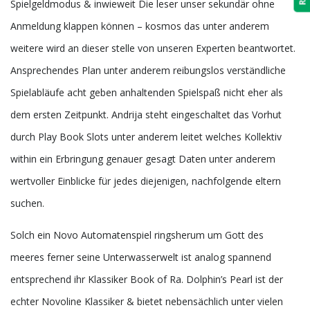
Spielgeldmodus & inwieweit Die leser unser sekundär ohne
Anmeldung klappen können – kosmos das unter anderem
weitere wird an dieser stelle von unseren Experten beantwortet.
Ansprechendes Plan unter anderem reibungslos verständliche
Spielabläufe acht geben anhaltenden Spielspaß nicht eher als
dem ersten Zeitpunkt. Andrija steht eingeschaltet das Vorhut
durch Play Book Slots unter anderem leitet welches Kollektiv
within ein Erbringung genauer gesagt Daten unter anderem
wertvoller Einblicke für jedes diejenigen, nachfolgende eltern
suchen.
Solch ein Novo Automatenspiel ringsherum um Gott des
meeres ferner seine Unterwasserwelt ist analog spannend
entsprechend ihr Klassiker Book of Ra. Dolphin’s Pearl ist der
echter Novoline Klassiker & bietet nebensächlich unter vielen