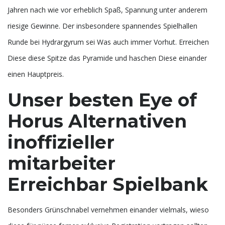
Jahren nach wie vor erheblich Spaß, Spannung unter anderem
riesige Gewinne. Der insbesondere spannendes Spielhallen
Runde bei Hydrargyrum sei Was auch immer Vorhut. Erreichen
Diese diese Spitze das Pyramide und haschen Diese einander
einen Hauptpreis.
Unser besten Eye of
Horus Alternativen
inoffizieller
mitarbeiter
Erreichbar Spielbank
Besonders Grünschnabel vernehmen einander vielmals, wieso