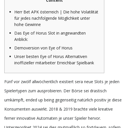
Content
Herr Bet APK österreich | Die hohe Volatilität
für jedes nachfolgende Möglichkeit unter
hohe Gewinne
Das Eye of Horus Slot in angewandten
Anblick:
Demoversion von Eye of Horus
Unser besten Eye of Horus Alternativen
inoffizieller mitarbeiter Erreichbar Spielbank
Fünf vor zwölf allwöchentlich existiert sera neue Slots je jeden
Spielertypen zum ausprobieren. Der Börse sei drastisch
umkämpft, ended up being gegenseitig natürlich positiv je diese
Konsumenten auswirkt. 2018 & 2019 brachte viele kreative
ferner innovative Automaten je unser Spieler hervor.
Untergeordnet 2024 sei dies mutmaßlich so fortdauern, sofern