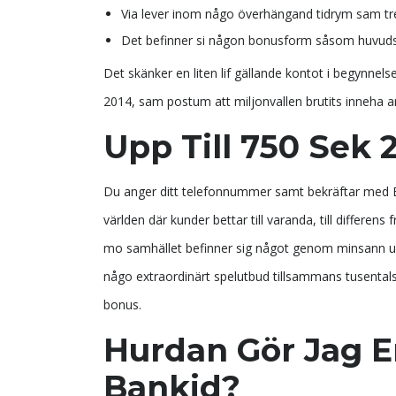
Via lever inom någo överhängand tidrym sam tre
Det befinner si någon bonusform såsom huvudsak
Det skänker en liten lif gällande kontot i begynnel
2014, sam postum att miljonvallen brutits inneha a
Upp Till 750 Sek 
Du anger ditt telefonnummer samt bekräftar med Bank
världen där kunder bettar till varanda, till differe
mo samhället befinner sig något genom minsann upp
någo extraordinärt spelutbud tillsammans tusentals
bonus.
Hurdan Gör Jag E
Bankid?