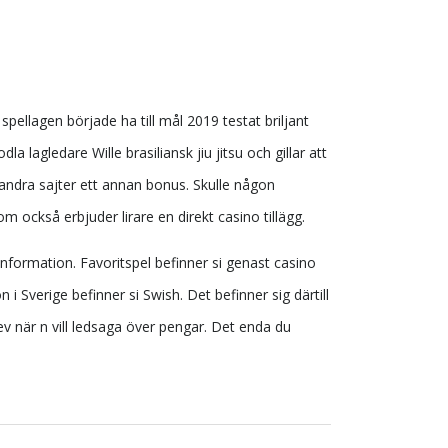
ellagen började ha till mål 2019 testat briljant
 lagledare Wille brasiliansk jiu jitsu och gillar att
 andra sajter ett annan bonus. Skulle någon
 också erbjuder lirare en direkt casino tillägg.
information. Favoritspel befinner si genast casino
 i Sverige befinner si Swish. Det befinner sig därtill
v när n vill ledsaga över pengar. Det enda du