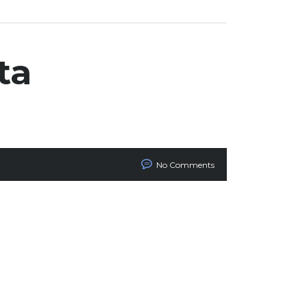
ta
No Comments