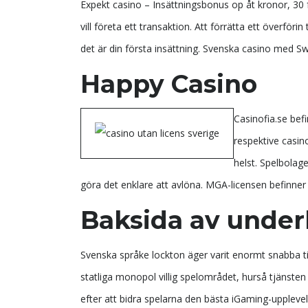
Expekt casino – Insättningsbonus op åt kronor, 30 
vill företa ett transaktion. Att förrätta ett överf
det är din första insättning. Svenska casino med 
Happy Casino
Casinofia.se befi
respektive casin
helst. Spelbolag
göra det enklare att avlöna. MGA-licensen befinner s
Baksida av under
Svenska språke lockton äger varit enormt snabba til
statliga monopol villig spelområdet, hurså tjänste
efter att bidra spelarna den bästa iGaming-uppleve