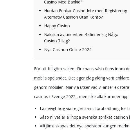
Casino Med Bankid?
Hurdan Funkar Casino Inte med Registrering
Alternativ Casinon Utan Konto?
Happy Casino
Baksida av underben Befinner sig Någo
Casino Tilläg?
Nya Casinon Online 2024
För att fullgöra saken där chans såso finns inom de
mobila spelandet. Det äger idag aldrig varit enklare
genom mobilen. När via utser vad vi anser exister
casinos i Sverige 2022 , men icke alla kommer upp k
Läs evigt nog via regler samt förutsättning för 
Såso ni vet är allihopa svenska språket casinon 
Alltjämt skapas det nya spelsidor kungen markna