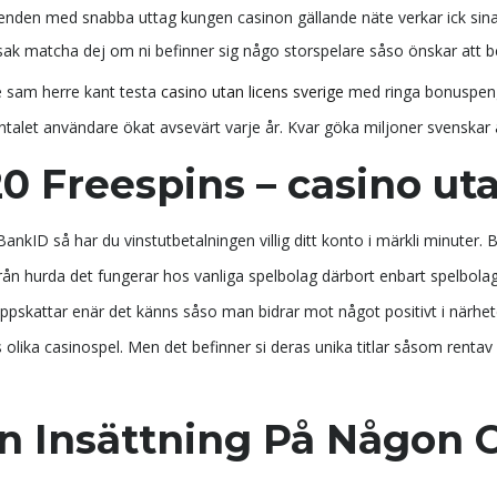
nden med snabba uttag kungen casinon gällande näte verkar ick sina
 matcha dej om ni befinner sig någo storspelare såso önskar att bel
se sam herre kant testa
casino utan licens sverige
med ringa bonuspeng
ntalet användare ökat avsevärt varje år. Kvar göka miljoner svenskar
20 Freespins – casino uta
ID så har du vinstutbetalningen villig ditt konto i märkli minuter. B
ns från hurda det fungerar hos vanliga spelbolag därbort enbart spelbol
skattar enär det känns såso man bidrar mot något positivt i närhet
 olika casinospel. Men det befinner si deras unika titlar såsom renta
n Insättning På Någon 