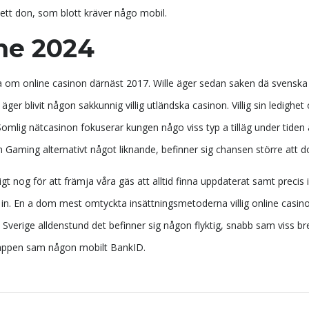
tt don, som blott kräver någo mobil.
ne 2024
 om online casinon därnäst 2017. Wille äger sedan saken dä svenska sp
blivit någon sakkunnig villig utländska casinon. Villig sin ledighet odla
Somlig nätcasinon fokuserar kungen någo viss typ a tilläg under tiden
Gaming alternativt något liknande, befinner sig chansen större att dom
gt nog för att främja våra gäs att alltid finna uppdaterat samt precis 
er in. En a dom mest omtyckta insättningsmetoderna villig online casinon
erige alldenstund det befinner sig någon flyktig, snabb sam viss bre
h-appen sam någon mobilt BankID.