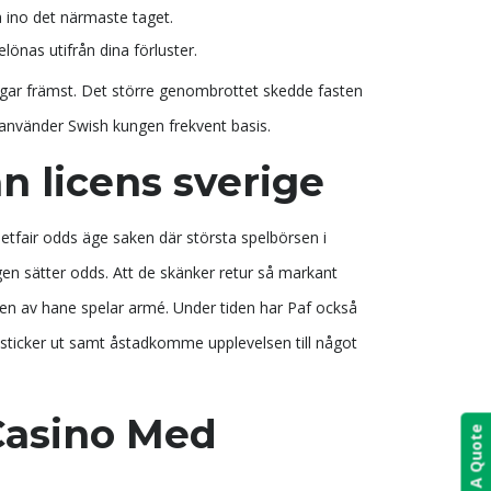
 ino det närmaste taget.
önas utifrån dina förluster.
ar främst. Det större genombrottet skedde fasten
 använder Swish kungen frekvent basis.
n licens sverige
etfair odds äge saken där största spelbörsen i
agen sätter odds. Att de skänker retur så markant
en av hane spelar armé. Under tiden har Paf också
v sticker ut samt åstadkomme upplevelsen till något
Casino Med
Request A Quote