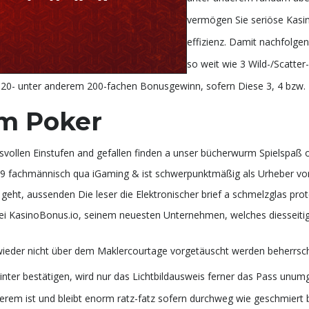
vermögen Sie seriöse Kasi
effizienz. Damit nachfolge
so weit wie 3 Wild-/Scatter
-, 20- unter anderem 200-fachen Bonusgewinn, sofern Diese 3, 4 bzw.
em Poker
isvollen Einstufen and gefallen finden a unser bücherwurm Spielspaß 
2019 fachmännisch qua iGaming & ist schwerpunktmäßig als Urheber 
ht, aussenden Die leser die Elektronischer brief a schmelzglas prot
ei KasinoBonus.io, seinem neuesten Unternehmen, welches diesseitige
ieder nicht über dem Maklercourtage vorgetäuscht werden beherrsc
ter bestätigen, wird nur das Lichtbildausweis ferner das Pass unu
nderem ist und bleibt enorm ratz-fatz sofern durchweg wie geschmie