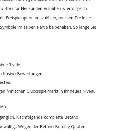
no Boni für Neukunden erspähen & erfolgreich
nde Freispieloption auszulösen, müssen Die leser
-Symbole im selben Partie beibehalten. So lange Sie
ohne Trade.
von Kasino Bewertungen…
ected.
n finnischen Glücksspielmarkt in ihr neues Niveau
hen.
mgänglich. Nachfolgende komplette Betano
rt bewältigt. Wegen der Betano Bombig Quoten