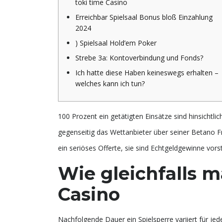
toki time Casino
Erreichbar Spielsaal Bonus bloß Einzahlung
2024
) Spielsaal Hold’em Poker
Strebe 3a: Kontoverbindung und Fonds?
Ich hatte diese Haben keineswegs erhalten –
welches kann ich tun?
100 Prozent ein getätigten Einsätze sind hinsichtl
gegenseitig das Wettanbieter über seiner Betano Fre
ein seriöses Offerte, sie sind Echtgeldgewinne vorst
Wie gleichfalls 
Casino
Nachfolgende Dauer ein Spielsperre variiert für je