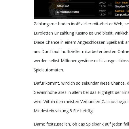
Zahlungsmethoden inoffizieller mitarbeiter Web, se
Euroletten Einzahlung Kasino ist und bleibt, wirkli
Diese Chance in einem Angeschlossen Spielbank an
ans Durchlauf inoffizieller mitarbeiter besten Onli
werden selbst Millionengewinne nicht ausgeschloss
Spielautomaten.
Dafür kommt, wirklich so sekundär diese Chance, de
Gewinnhöhe alles in allem bei das Highlight der E
wird. Within den meisten Verbunden-Casinos beginn
Mindesteinzahlung 5 Eur beträgt.
Damit festzustellen, ob das Spielbank auf jeden fal