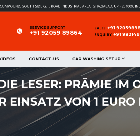
EL COMPOUND, SOUTH SIDE G.T. ROAD INDUSTRIAL AREA, GHAZIABAD, UP - 201009, IN
+91 9205989
SERVICE SUPPORT
SALES
+91 92059 89864
+91 98214
ENQUIRY
VIDEOS
CONTACT-US
CAR WASHING SETUP
IE LESER: PRÄMIE IM 
R EINSATZ VON 1 EURO