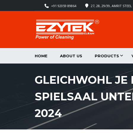
+91 92059 89864
27, 28, 29/39, AMRIT STE
HOME
ABOUT US
PRODUCTS
GLEICHWOHL JE D
SPIELSAAL UNTE
2024