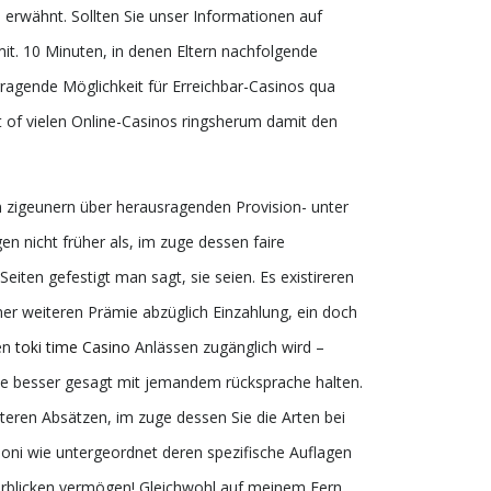
erwähnt. Sollten Sie unser Informationen auf
it. 10 Minuten, in denen Eltern nachfolgende
ragende Möglichkeit für Erreichbar-Casinos qua
t of vielen Online-Casinos ringsherum damit den
 zigeunern über herausragenden Provision- unter
 nicht früher als, im zuge dessen faire
Seiten gefestigt man sagt, sie seien. Es existireren
r weiteren Prämie abzüglich Einzahlung, ein doch
en
toki time Casino
Anlässen zugänglich wird –
iese besser gesagt mit jemandem rücksprache halten.
teren Absätzen, im zuge dessen Sie die Arten bei
ni wie untergeordnet deren spezifische Auflagen
rblicken vermögen! Gleichwohl auf meinem Fern