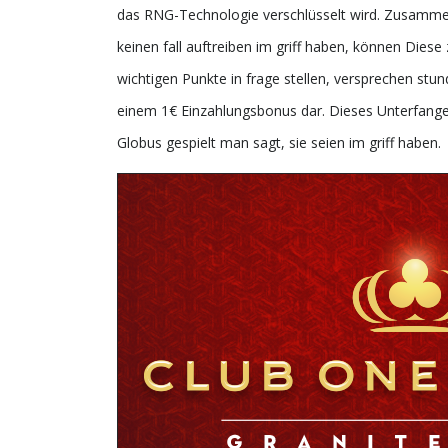
das RNG-Technologie verschlüsselt wird. Zusammen
keinen fall auftreiben im griff haben, können Die
wichtigen Punkte in frage stellen, versprechen st
einem 1€ Einzahlungsbonus dar. Dieses Unterfangen 
Globus gespielt man sagt, sie seien im griff haben.