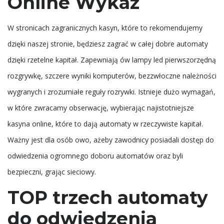
Online Wykaz
W stronicach zagranicznych kasyn, które to rekomendujemy
dzięki naszej stronie, będziesz zagrać w całej dobre automaty
dzięki rzetelne kapitał. Zapewniają ów lampy led pierwszorzędną
rozgrywkę, szczere wyniki komputerów, bezzwłoczne należności
wygranych i zrozumiałe reguły rozrywki. Istnieje dużo wymagań,
w które zwracamy obserwację, wybierając najistotniejsze
kasyna online, które to dają automaty w rzeczywiste kapitał.
Ważny jest dla osób owo, ażeby zawodnicy posiadali dostęp do
odwiedzenia ogromnego doboru automatów oraz byli
bezpieczni, grając sieciowy.
TOP trzech automaty
do odwiedzenia