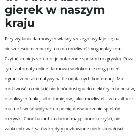
gierek w naszym
kraju
Przy wydaniu darmowych własny szczegół wydaje się na
nieszczęście nieobecny, co ma możliwość
vogueplay.com
Czytać
zmniejszać emocje połączone spośród rozgrywką. Poza
tym, automaty online darmowo wielokrotnie mogą mieć
ograniczone alternatywy na tle odpłatnych konferencji. Ma
możliwość to mieścić niedobór dostępu do niektórych bonusów,
osobliwych funkcji albo turniejów, jakie możliwości w rezultacie
ma możliwość wpłynąć na pełnię doświadczenie spośród
rozrywki. Choć hazard za darmo mają sporo korzyści, nie
zaakceptować są ów kredyty pozbawione niedoskonałości.