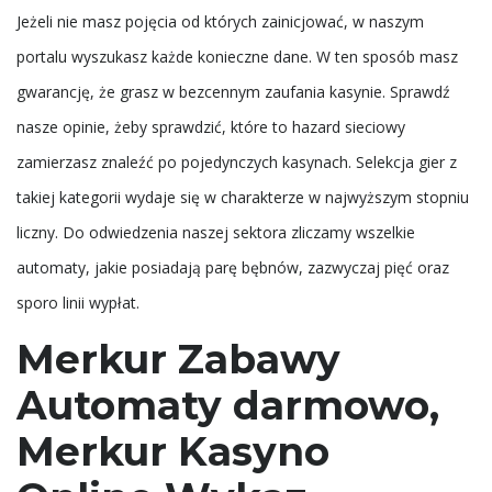
Jeżeli nie masz pojęcia od których zainicjować, w naszym
portalu wyszukasz każde konieczne dane. W ten sposób masz
gwarancję, że grasz w bezcennym zaufania kasynie. Sprawdź
nasze opinie, żeby sprawdzić, które to hazard sieciowy
zamierzasz znaleźć po pojedynczych kasynach. Selekcja gier z
takiej kategorii wydaje się w charakterze w najwyższym stopniu
liczny. Do odwiedzenia naszej sektora zliczamy wszelkie
automaty, jakie posiadają parę bębnów, zazwyczaj pięć oraz
sporo linii wypłat.
Merkur Zabawy
Automaty darmowo,
Merkur Kasyno