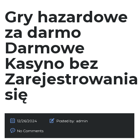
Gry hazardowe
za darmo
Darmowe
Kasyno bez
Zarejestrowania
się
12/26/2024
Posted by:
admin
No Comments