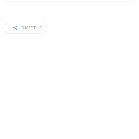
SHARE THIS