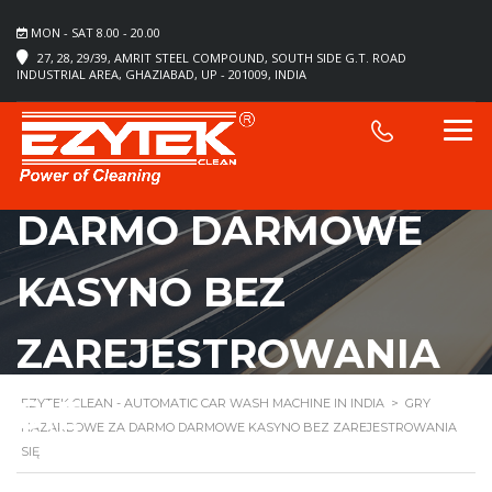
MON - SAT 8.00 - 20.00
27, 28, 29/39, AMRIT STEEL COMPOUND, SOUTH SIDE G.T. ROAD
INDUSTRIAL AREA, GHAZIABAD, UP - 201009, INDIA
GRY HAZARDOWE ZA
DARMO DARMOWE
KASYNO BEZ
ZAREJESTROWANIA
SIĘ
EZYTEK CLEAN - AUTOMATIC CAR WASH MACHINE IN INDIA
>
GRY
HAZARDOWE ZA DARMO DARMOWE KASYNO BEZ ZAREJESTROWANIA
SIĘ