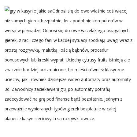
Odnosi się do owe właśnie coś więcej
niż samych gierek bezpłatnie, lecz podobnie komputerów w
wersji w pieniądze. Odnosi się do owe wszelakiego osiągalnych
gierek, z racji czego fani w każdej sytuacji spotkają uwagi wraz z
prostą rozgrywką, malutką ilością bębnów, procedur
bonusowych lub kreski wypłat. Uciechy cytrusy fruits istnieją ale
znacznie bardziej urozmaicone, bo mieści również klasyczne
uciechy, jak i również dzisiejsze wideo automaty oraz automaty
3d. Zawodnicy zaciekawieni grą po automaty potrafią
zadecydować na grę pod finanse bądź bezpłatnie. Jednym z
przeważnie wybieranych typów gierek bezpłatnie w całej
planecie kasyn sieciowych są rozrywki owoce.