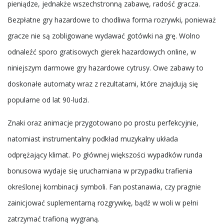
pieniądze, jednakże wszechstronną zabawę, radość gracza.
Bezpłatne gry hazardowe to chodliwa forma rozrywki, ponieważ
gracze nie są zobligowane wydawać gotówki na grę. Wolno
odnaleźć sporo gratisowych gierek hazardowych online, w
niniejszym darmowe gry hazardowe cytrusy. Owe zabawy to
doskonałe automaty wraz z rezultatami, które znajdują się
popularne od lat 90-ludzi.
Znaki oraz animacje przygotowano po prostu perfekcyjnie,
natomiast instrumentalny podkład muzykalny układa
odprężający klimat. Po głównej większości wypadków runda
bonusowa wydaje się uruchamiana w przypadku trafienia
określonej kombinacji symboli. Fan postanawia, czy pragnie
zainicjować suplementarną rozgrywkę, bądź w woli w pełni
zatrzymać trafioną wygraną.