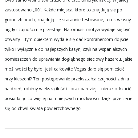
zastosowano „00”. Każde miejsca, które to znajdują się po
grono zbiorach, znajdują się starannie testowane, a tok własny
nigdy czujności nie przestaje. Natomiast motyw wydaje się być
otwarty – tym obiektem wydaje się dać kontrahentom dojście
tylko i wyłącznie do najlepszych kasyn, czyli najwspanialszych
pomieszczeń do uprawiania dogłębnego sieciowy hazardu. Jakie
możliwości by było, jeśli całkowite Vegas dało się pomieścić
przy kieszeni? Ten postępowanie przekształca czujności z dnia
na dzień, robimy większą ilość i coraz bardziej – nieraz odrzucić
posiadając co więcej najmniejszych możliwości dzięki przecięcie
się od chwili świata powierzchownego.