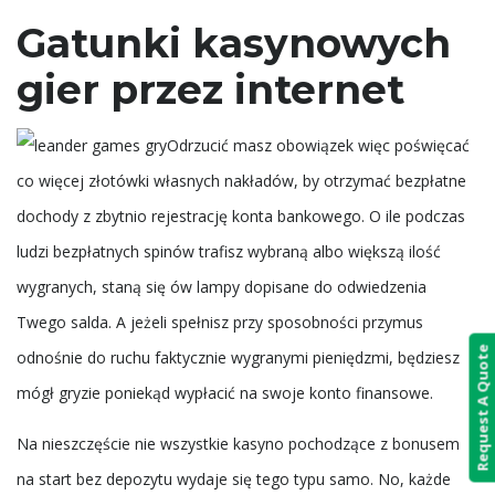
Gatunki kasynowych
gier przez internet
Odrzucić masz obowiązek więc poświęcać
co więcej złotówki własnych nakładów, by otrzymać bezpłatne
dochody z zbytnio rejestrację konta bankowego. O ile podczas
ludzi bezpłatnych spinów trafisz wybraną albo większą ilość
wygranych, staną się ów lampy dopisane do odwiedzenia
Twego salda. A jeżeli spełnisz przy sposobności przymus
Request A Quote
odnośnie do ruchu faktycznie wygranymi pieniędzmi, będziesz
mógł gryzie poniekąd wypłacić na swoje konto finansowe.
Na nieszczęście nie wszystkie kasyno pochodzące z bonusem
na start bez depozytu wydaje się tego typu samo. No, każde