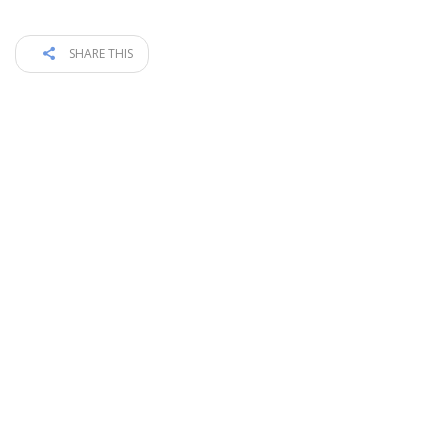
SHARE THIS