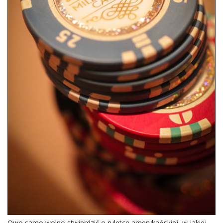
Owo samo wolno stwierdzić o ruletce amerykańskiej, w jakiej