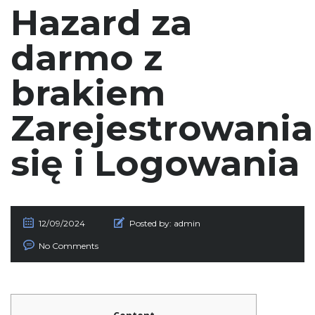
Hazard za
darmo z
brakiem
Zarejestrowania
się i Logowania
12/09/2024
Posted by:
admin
No Comments