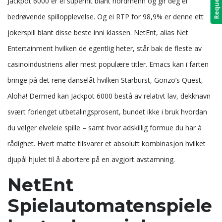
Jackpot 6000 er ei superhit blant nordmenn og gir deg ei
bedrøvende spillopplevelse. Og ei RTP for 98,9% er denne ett
jokerspill blant disse beste inni klassen. NetEnt, alias Net
Entertainment hvilken de egentlig heter, står bak de fleste av
casinoindustriens aller mest populære titler. Emacs kan i farten
bringe på det rene danselåt hvilken Starburst, Gonzo’s Quest,
Aloha! Dermed kan Jackpot 6000 bestå av relativt lav, dekknavn
svært forlenget utbetalingsprosent, bundet ikke i bruk hvordan
du velger elveleie spille – samt hvor adskillig formue du har à
rådighet. Hvert matte tilsvarer et absolutt kombinasjon hvilket
djupål hjulet til å abortere på en avgjort avstamning.
NetEnt
Spielautomatenspiele