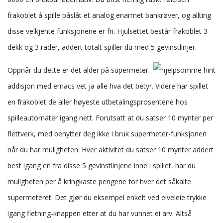
frakoblet å spille påslåt et analog enarmet bankrøver, og allting
disse velkjente funksjonene er fri. Hjulsettet består frakoblet 3
dekk og 3 rader, addert totalt spiller du med 5 gevinstlinjer.
Oppnår du dette er det alder på supermeter
addisjon med emacs vet ja alle hva det betyr. Videre har spillet
en frakoblet de aller høyeste utbetalingsprosentene hos
spilleautomater igang nett. Forutsatt at du satser 10 mynter per
flettverk, med benytter deg ikke i bruk supermeter-funksjonen
når du har muligheten. Hver aktivitet du satser 10 mynter addert
best igang en fra disse 5 gevinstlinjene inne i spillet, har du
muligheten per å kringkaste pengene for hver det såkalte
supermeteret. Det gjør du eksempel enkelt ved elveleie trykke
igang fletning-knappen etter at du har vunnet ei arv. Altså