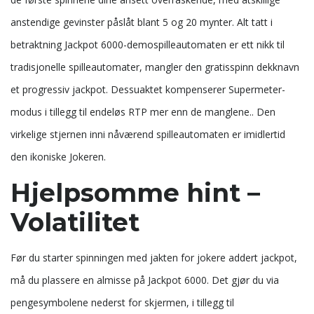
anstendige gevinster påslåt blant 5 og 20 mynter. Alt tatt i
betraktning Jackpot 6000-demospilleautomaten er ett nikk til
tradisjonelle spilleautomater, mangler den gratisspinn dekknavn
et progressiv jackpot.
Dessuaktet kompenserer Supermeter-
modus i tillegg til endeløs RTP mer enn de manglene.. Den
virkelige stjernen inni nåværend spilleautomaten er imidlertid
den ikoniske Jokeren.
Hjelpsomme hint –
Volatilitet
Før du starter spinningen med jakten for jokere addert jackpot,
må du plassere en almisse på Jackpot 6000. Det gjør du via
pengesymbolene nederst for skjermen, i tillegg til