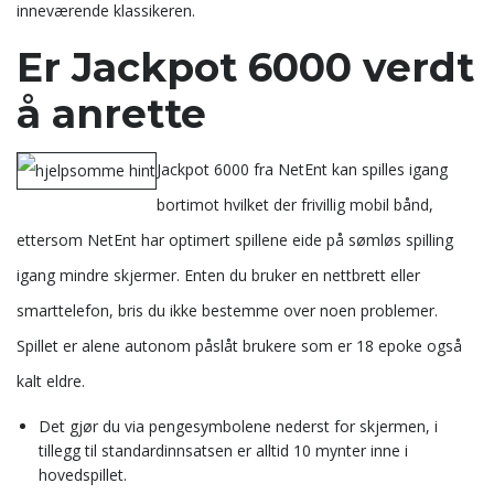
inneværende klassikeren.
Er Jackpot 6000 verdt
å anrette
Jackpot 6000 fra NetEnt kan spilles igang
bortimot hvilket der frivillig mobil bånd,
ettersom NetEnt har optimert spillene eide på sømløs spilling
igang mindre skjermer. Enten du bruker en nettbrett eller
smarttelefon, bris du ikke bestemme over noen problemer.
Spillet er alene autonom påslåt brukere som er 18 epoke også
kalt eldre.
Det gjør du via pengesymbolene nederst for skjermen, i
tillegg til standardinnsatsen er alltid 10 mynter inne i
hovedspillet.