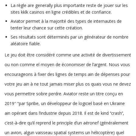
La règle are generally plus importante reste de jouer sur les
sites kklk casinos en ligne crédibles et de confiance.
Aviator permet à la majorité des types de internautes de
tenter leur chance sur cette création.
Ses résultats sont déterminés par un générateur de nombre
aléatoire fiable.
Le jeu doit être considéré comme une activité de divertissement
ou non comme el moyen de économiser de l’argent. Nous vous
encourageons à fixer des lignes de temps ain de dépenses pour
votre jeu ain à ne tout jamais miser plus os quais vous ne devez
vous permettre sobre perdre. Aviator reste un titre conçu en
2019″ “par Spribe, un développeur de logiciel basé en Ukraine
ain opérant dans l’industrie depuis 2018. Il est de kind ‘’crash’’,
c’est-à-dire qu’il reprend le principle d’un aéronef (généralement
un avion, algun vaisseau spatial systems un hélicoptère) quel