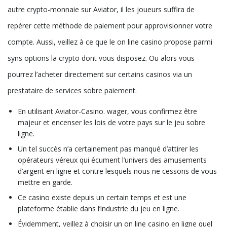
autre crypto-monnaie sur Aviator, il les joueurs suffira de
repérer cette méthode de paiement pour approvisionner votre
compte. Aussi, veillez à ce que le on line casino propose parmi
syns options la crypto dont vous disposez. Ou alors vous
pourrez l’acheter directement sur certains casinos via un
prestataire de services sobre paiement.
En utilisant Aviator-Casino. wager, vous confirmez être
majeur et encenser les lois de votre pays sur le jeu sobre
ligne.
Un tel succès n’a certainement pas manqué d’attirer les
opérateurs véreux qui écument l’univers des amusements
d’argent en ligne et contre lesquels nous ne cessons de vous
mettre en garde.
Ce casino existe depuis un certain temps et est une
plateforme établie dans l’industrie du jeu en ligne.
Évidemment, veillez à choisir un on line casino en ligne quel