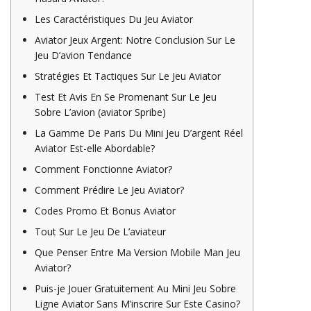
Les Caractéristiques Du Jeu Aviator
Aviator Jeux Argent: Notre Conclusion Sur Le
Jeu D’avion Tendance
Stratégies Et Tactiques Sur Le Jeu Aviator
Test Et Avis En Se Promenant Sur Le Jeu
Sobre L’avion (aviator Spribe)
La Gamme De Paris Du Mini Jeu D’argent Réel
Aviator Est-elle Abordable?
Comment Fonctionne Aviator?
Comment Prédire Le Jeu Aviator?
Codes Promo Et Bonus Aviator
Tout Sur Le Jeu De L’aviateur
Que Penser Entre Ma Version Mobile Man Jeu
Aviator?
Puis-je Jouer Gratuitement Au Mini Jeu Sobre
Ligne Aviator Sans M’inscrire Sur Este Casino?