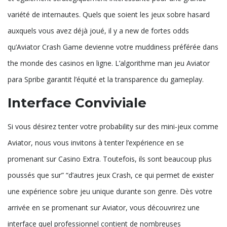
variété de internautes. Quels que soient les jeux sobre hasard
auxquels vous avez déjà joué, il y a new de fortes odds
qu’Aviator Crash Game devienne votre muddiness préférée dans
the monde des casinos en ligne. L’algorithme man jeu Aviator
para Spribe garantit l’équité et la transparence du gameplay.
Interface Conviviale
Si vous désirez tenter votre probability sur des mini-jeux comme
Aviator, nous vous invitons à tenter l’expérience en se
promenant sur Casino Extra. Toutefois, ils sont beaucoup plus
poussés que sur” “d’autres jeux Crash, ce qui permet de exister
une expérience sobre jeu unique durante son genre. Dès votre
arrivée en se promenant sur Aviator, vous découvrirez une
interface quel professionnel contient de nombreuses