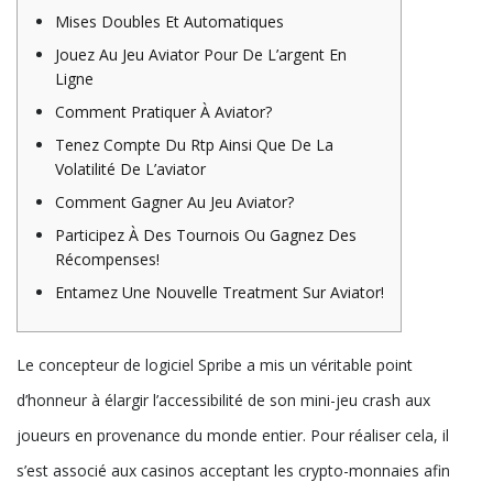
Mises Doubles Et Automatiques
Jouez Au Jeu Aviator Pour De L’argent En
Ligne
Comment Pratiquer À Aviator?
Tenez Compte Du Rtp Ainsi Que De La
Volatilité De L’aviator
Comment Gagner Au Jeu Aviator?
Participez À Des Tournois Ou Gagnez Des
Récompenses!
Entamez Une Nouvelle Treatment Sur Aviator!
Le concepteur de logiciel Spribe a mis un véritable point
d’honneur à élargir l’accessibilité de son mini-jeu crash aux
joueurs en provenance du monde entier. Pour réaliser cela, il
s’est associé aux casinos acceptant les crypto-monnaies afin