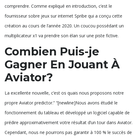
comprendre. Comme expliqué en introduction, c’est le
fournisseur sobre jeux sur internet Spribe qui a conçu cette
création au cours de l’année 2020. Un coucou possédant un
multiplicateur x1 va prendre son élan sur une piste fictive.
Combien Puis-je
Gagner En Jouant À
Aviator?
La excellente nouvelle, c’est os quais nous proposons notre
propre Aviator predictor.” “[newline]Nous avons étudié le
fonctionnement du tableau et développé un logiciel capable de
prédire approximativement votre résultat d’un tour dans Aviator.
Cependant, nous ne pourrons pas garantir à 100 % le succès de