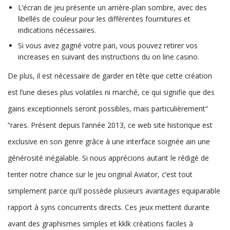
L’écran de jeu présente un arrière-plan sombre, avec des
libellés de couleur pour les différentes fournitures et
indications nécessaires.
Si vous avez gagné votre pari, vous pouvez retirer vos
increases en suivant des instructions du on line casino.
De plus, il est nécessaire de garder en tête que cette création
est l’une dieses plus volatiles ni marché, ce qui signifie que des
gains exceptionnels seront possibles, mais particulièrement”
“rares. Présent depuis l’année 2013, ce web site historique est
exclusive en son genre grâce à une interface soignée ain une
générosité inégalable. Si nous apprécions autant le rédigé de
tenter notre chance sur le jeu original Aviator, c’est tout
simplement parce qu’il possède plusieurs avantages equiparable
rapport à syns concurrents directs. Ces jeux mettent durante
avant des graphismes simples et kklk créations faciles à