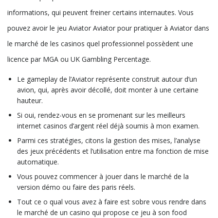
informations, qui peuvent freiner certains internautes. Vous
pouvez avoir le jeu Aviator Aviator pour pratiquer à Aviator dans
le marché de les casinos quel professionnel possèdent une
licence par MGA ou UK Gambling Percentage.
Le gameplay de l’Aviator représente construit autour d’un
avion, qui, après avoir décollé, doit monter à une certaine
hauteur.
Si oui, rendez-vous en se promenant sur les meilleurs
internet casinos d’argent réel déjà soumis à mon examen.
Parmi ces stratégies, citons la gestion des mises, l’analyse
des jeux précédents et l’utilisation entre ma fonction de mise
automatique.
Vous pouvez commencer à jouer dans le marché de la
version démo ou faire des paris réels.
Tout ce o qual vous avez à faire est sobre vous rendre dans
le marché de un casino qui propose ce jeu à son food