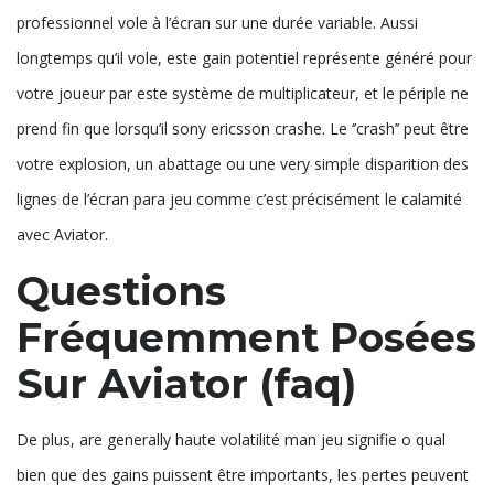
professionnel vole à l’écran sur une durée variable. Aussi
longtemps qu’il vole, este gain potentiel représente généré pour
votre joueur par este système de multiplicateur, et le périple ne
prend fin que lorsqu’il sony ericsson crashe. Le ‘’crash’’ peut être
votre explosion, un abattage ou une very simple disparition des
lignes de l’écran para jeu comme c’est précisément le calamité
avec Aviator.
Questions
Fréquemment Posées
Sur Aviator (faq)
De plus, are generally haute volatilité man jeu signifie o qual
bien que des gains puissent être importants, les pertes peuvent