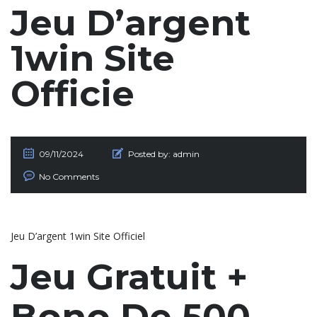
Jeu D’argent
1win Site
Officie
09/11/2024
Posted by:
admin
No Comments
Jeu D’argent 1win Site Officiel
Jeu Gratuit +
Bono De 500