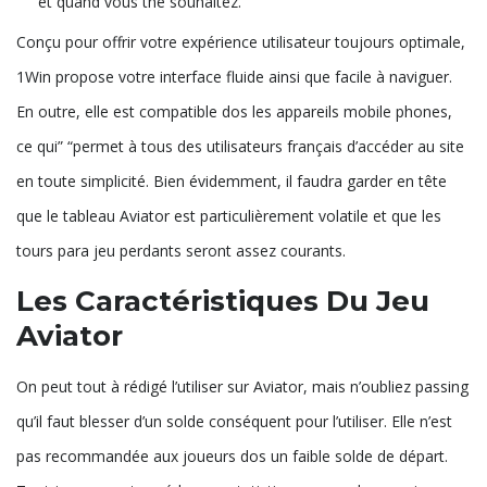
et quand vous the souhaitez.
Conçu pour offrir votre expérience utilisateur toujours optimale,
1Win propose votre interface fluide ainsi que facile à naviguer.
En outre, elle est compatible dos les appareils mobile phones,
ce qui” “permet à tous des utilisateurs français d’accéder au site
en toute simplicité. Bien évidemment, il faudra garder en tête
que le tableau Aviator est particulièrement volatile et que les
tours para jeu perdants seront assez courants.
Les Caractéristiques Du Jeu
Aviator
On peut tout à rédigé l’utiliser sur Aviator, mais n’oubliez passing
qu’il faut blesser d’un solde conséquent pour l’utiliser. Elle n’est
pas recommandée aux joueurs dos un faible solde de départ.