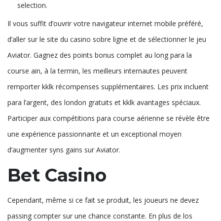
selection.
Il vous suffit d’ouvrir votre navigateur internet mobile préféré,
d’aller sur le site du casino sobre ligne et de sélectionner le jeu
Aviator. Gagnez des points bonus complet au long para la
course ain, à la termin, les meilleurs internautes peuvent
remporter kklk récompenses supplémentaires. Les prix incluent
para l’argent, des london gratuits et kklk avantages spéciaux.
Participer aux compétitions para course aérienne se révèle être
une expérience passionnante et un exceptional moyen
d’augmenter syns gains sur Aviator.
Bet Casino
Cependant, même si ce fait se produit, les joueurs ne devez
passing compter sur une chance constante. En plus de los