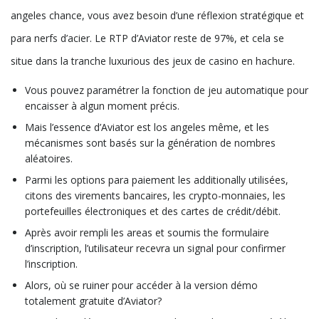
angeles chance, vous avez besoin d’une réflexion stratégique et
para nerfs d’acier. Le RTP d’Aviator reste de 97%, et cela se
situe dans la tranche luxurious des jeux de casino en hachure.
Vous pouvez paramétrer la fonction de jeu automatique pour
encaisser à algun moment précis.
Mais l’essence d’Aviator est los angeles même, et les
mécanismes sont basés sur la génération de nombres
aléatoires.
Parmi les options para paiement les additionally utilisées,
citons des virements bancaires, les crypto-monnaies, les
portefeuilles électroniques et des cartes de crédit/débit.
Après avoir rempli les areas et soumis the formulaire
d’inscription, l’utilisateur recevra un signal pour confirmer
l’inscription.
Alors, où se ruiner pour accéder à la version démo
totalement gratuite d’Aviator?