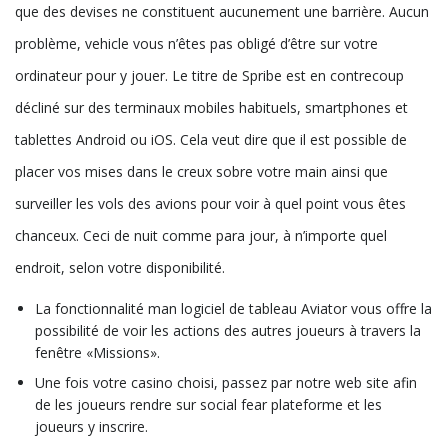
que des devises ne constituent aucunement une barrière. Aucun
problème, vehicle vous n’êtes pas obligé d’être sur votre
ordinateur pour y jouer. Le titre de Spribe est en contrecoup
décliné sur des terminaux mobiles habituels, smartphones et
tablettes Android ou iOS. Cela veut dire que il est possible de
placer vos mises dans le creux sobre votre main ainsi que
surveiller les vols des avions pour voir à quel point vous êtes
chanceux. Ceci de nuit comme para jour, à n’importe quel
endroit, selon votre disponibilité.
La fonctionnalité man logiciel de tableau Aviator vous offre la
possibilité de voir les actions des autres joueurs à travers la
fenêtre «Missions».
Une fois votre casino choisi, passez par notre web site afin
de les joueurs rendre sur social fear plateforme et les
joueurs y inscrire.