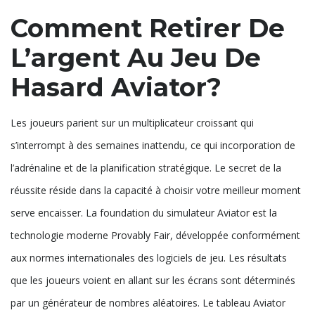
Comment Retirer De
L’argent Au Jeu De
Hasard Aviator?
Les joueurs parient sur un multiplicateur croissant qui
s’interrompt à des semaines inattendu, ce qui incorporation de
l’adrénaline et de la planification stratégique. Le secret de la
réussite réside dans la capacité à choisir votre meilleur moment
serve encaisser. La foundation du simulateur Aviator est la
technologie moderne Provably Fair, développée conformément
aux normes internationales des logiciels de jeu. Les résultats
que les joueurs voient en allant sur les écrans sont déterminés
par un générateur de nombres aléatoires. Le tableau Aviator