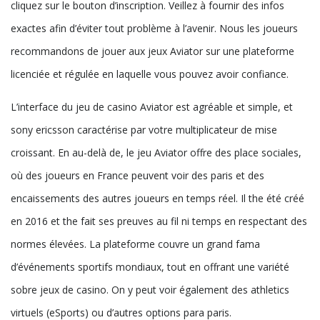
cliquez sur le bouton d’inscription. Veillez à fournir des infos
exactes afin d’éviter tout problème à l’avenir. Nous les joueurs
recommandons de jouer aux jeux Aviator sur une plateforme
licenciée et régulée en laquelle vous pouvez avoir confiance.
L’interface du jeu de casino Aviator est agréable et simple, et
sony ericsson caractérise par votre multiplicateur de mise
croissant. En au-delà de, le jeu Aviator offre des place sociales,
où des joueurs en France peuvent voir des paris et des
encaissements des autres joueurs en temps réel. Il the été créé
en 2016 et the fait ses preuves au fil ni temps en respectant des
normes élevées. La plateforme couvre un grand fama
d’événements sportifs mondiaux, tout en offrant une variété
sobre jeux de casino. On y peut voir également des athletics
virtuels (eSports) ou d’autres options para paris.