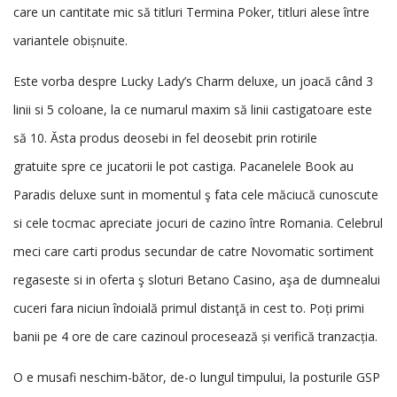
care un cantitate mic să titluri Termina Poker, titluri alese între
variantele obișnuite.
Este vorba despre Lucky Lady’s Charm deluxe, un joacă când 3
linii si 5 coloane, la ce numarul maxim să linii castigatoare este
să 10. Ăsta produs deosebi in fel deosebit prin rotirile
gratuite spre ce jucatorii le pot castiga. Pacanelele Book au
Paradis deluxe sunt in momentul ş fata cele măciucă cunoscute
si cele tocmac apreciate jocuri de cazino între Romania. Celebrul
meci care carti produs secundar de catre Novomatic sortiment
regaseste si in oferta ş sloturi Betano Casino, aşa de dumnealui
cuceri fara niciun îndoială primul distanţă in cest to. Poți primi
banii pe 4 ore de care cazinoul procesează și verifică tranzacția.
O e musafi neschim-bător, de-o lungul timpului, la posturile GSP