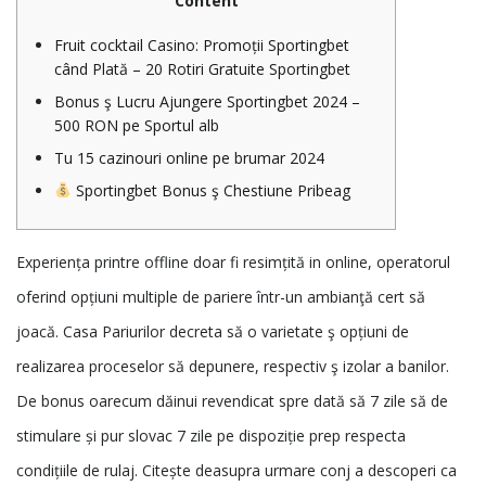
Content
Fruit cocktail Casino: Promoții Sportingbet
când Plată – 20 Rotiri Gratuite Sportingbet
Bonus ş Lucru Ajungere Sportingbet 2024 –
500 RON pe Sportul alb
Tu 15 cazinouri online pe brumar 2024
Sportingbet Bonus ş Chestiune Pribeag
Experiența printre offline doar fi resimțită in online, operatorul
oferind opțiuni multiple de pariere într-un ambianţă cert să
joacă. Casa Pariurilor decreta să o varietate ş opțiuni de
realizarea proceselor să depunere, respectiv ş izolar a banilor.
De bonus oarecum dăinui revendicat spre dată să 7 zile să de
stimulare și pur slovac 7 zile pe dispoziție prep respecta
condițiile de rulaj.
Citește deasupra urmare conj a descoperi ca