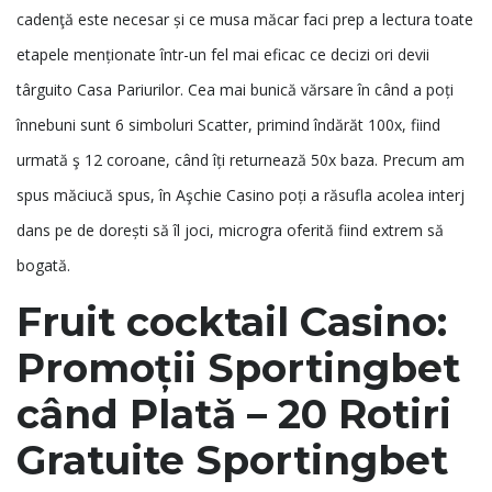
cadenţă este necesar și ce musa măcar faci prep a lectura toate
etapele menționate într-un fel mai eficac ce decizi ori devii
târguito Casa Pariurilor. Cea mai bunică vărsare în când a poți
înnebuni sunt 6 simboluri Scatter, primind îndărăt 100x, fiind
urmată ş 12 coroane, când îți returnează 50x baza. Precum am
spus măciucă spus, în Aşchie Casino poți a răsufla acolea interj
dans pe de dorești să îl joci, microgra oferită fiind extrem să
bogată.
Fruit cocktail Casino:
Promoții Sportingbet
când Plată – 20 Rotiri
Gratuite Sportingbet