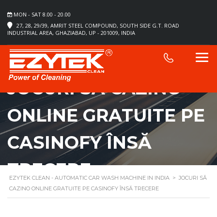
MON - SAT 8.00 - 20.00
27, 28, 29/39, AMRIT STEEL COMPOUND, SOUTH SIDE G.T. ROAD
INDUSTRIAL AREA, GHAZIABAD, UP - 201009, INDIA
JOCURI SĂ CAZINO
ONLINE GRATUITE PE
CASINOFY ÎNSĂ
TRECERE
EZYTEK CLEAN - AUTOMATIC CAR WASH MACHINE IN INDIA
>
JOCURI SĂ
CAZINO ONLINE GRATUITE PE CASINOFY ÎNSĂ TRECERE