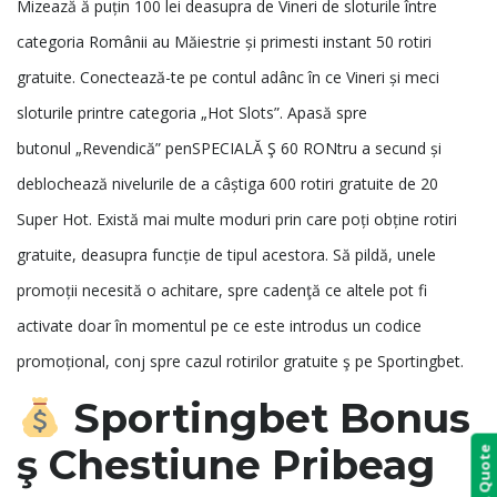
Mizează ă puțin 100 lei deasupra de Vineri de sloturile între
categoria Românii au Măiestrie și primesti instant 50 rotiri
gratuite. Conectează-te pe contul adânc în ce Vineri și meci
sloturile printre categoria „Hot Slots”. Apasă spre
butonul „Revendică” penSPECIALĂ Ş 60 RONtru a secund și
deblochează nivelurile de a câștiga 600 rotiri gratuite de 20
Super Hot. Există mai multe moduri prin care poți obține rotiri
gratuite, deasupra funcție de tipul acestora. Să pildă, unele
promoții necesită o achitare, spre cadenţă ce altele pot fi
activate doar în momentul pe ce este introdus un codice
promoțional, conj spre cazul rotirilor gratuite ş pe Sportingbet.
Sportingbet Bonus
ş Chestiune Pribeag