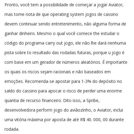
Pronto, você tem a possibilidade de começar a jogar Aviator,
mas tome nota de que operating system jogos de cassino
devem continuar sendo entretenimento, não alguma forma de
ganhar dinheiro. Mesmo o qual você comece the estudar o
código do programa carry out jogo, ele não lhe dará nenhuma
pista sobre to resultado das rodadas futuras, porque u jogo é
com base em um gerador de números aleatórios. É importante
os quais os riscos sejam racionais e não baseados em
emoções. Recomenda-se apostar para 1-3% do depósito no
saldo do cassino para apocar o risco de perder uma enorme
quantia de recurso financeiro. Dito isso, a Spribe,
desenvolvedora perform jogo do aviãozinho, o Aviator, inclui
uma vitória máxima por aposta de até R$ 40. 000, 00 durante
rodada.