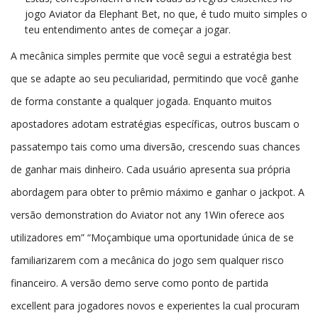
jogo Aviator da Elephant Bet, no que, é tudo muito simples o
teu entendimento antes de começar a jogar.
A mecânica simples permite que você segui a estratégia best
que se adapte ao seu peculiaridad, permitindo que você ganhe
de forma constante a qualquer jogada. Enquanto muitos
apostadores adotam estratégias específicas, outros buscam o
passatempo tais como uma diversão, crescendo suas chances
de ganhar mais dinheiro. Cada usuário apresenta sua própria
abordagem para obter to prêmio máximo e ganhar o jackpot. A
versão demonstration do Aviator not any 1Win oferece aos
utilizadores em” “Moçambique uma oportunidade única de se
familiarizarem com a mecânica do jogo sem qualquer risco
financeiro. A versão demo serve como ponto de partida
excellent para jogadores novos e experientes la cual procuram