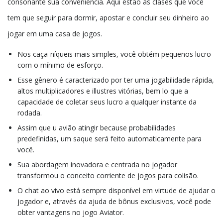
consonante sua conveniência. Aqui estão as clases que você
tem que seguir para dormir, apostar e concluir seu dinheiro ao
jogar em uma casa de jogos.
Nos caça-níqueis mais simples, você obtém pequenos lucro
com o mínimo de esforço.
Esse gênero é caracterizado por ter uma jogabilidade rápida,
altos multiplicadores e illustres vitórias, bem lo que a
capacidade de coletar seus lucro a qualquer instante da
rodada.
Assim que u avião atingir because probabilidades
predefinidas, um saque será feito automaticamente para
você.
Sua abordagem inovadora e centrada no jogador
transformou o conceito corriente de jogos para colisão.
O chat ao vivo está sempre disponível em virtude de ajudar o
jogador e, através da ajuda de bônus exclusivos, você pode
obter vantagens no jogo Aviator.