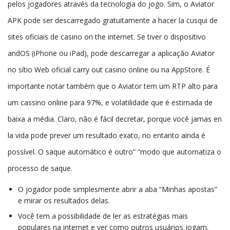
pelos jogadores através da tecnologia do jogo. Sim, o Aviator
APK pode ser descarregado gratuitamente a hacer la cusqui de
sites oficiais de casino on the internet. Se tiver o dispositivo
andOS (iPhone ou iPad), pode descarregar a aplicação Aviator
no sítio Web oficial carry out casino online ou na AppStore. É
importante notar também que o Aviator tem um RTP alto para
um cassino online para 97%, e volatilidade que é estimada de
baixa a média. Claro, não é fácil decretar, porque você jamas en
la vida pode prever um resultado exato, no entanto ainda é
possível. O saque automático é outro” “modo que automatiza o
processo de saque.
O jogador pode simplesmente abrir a aba “Minhas apostas”
e mirar os resultados delas.
Você tem a possibilidade de ler as estratégias mais
populares na internet e ver como outros usuários jogam.