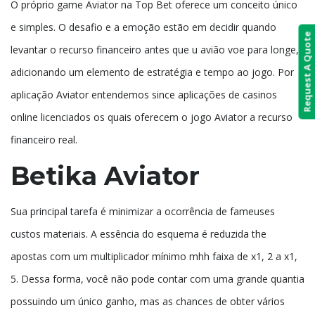
O próprio game Aviator na Top Bet oferece um conceito único
e simples. O desafio e a emoção estão em decidir quando
Request A Quote
levantar o recurso financeiro antes que u avião voe para longe,
adicionando um elemento de estratégia e tempo ao jogo. Por
aplicação Aviator entendemos since aplicações de casinos
online licenciados os quais oferecem o jogo Aviator a recurso
financeiro real.
Betika Aviator
Sua principal tarefa é minimizar a ocorrência de fameuses
custos materiais. A essência do esquema é reduzida the
apostas com um multiplicador mínimo mhh faixa de x1, 2 a x1,
5. Dessa forma, você não pode contar com uma grande quantia
possuindo um único ganho, mas as chances de obter vários