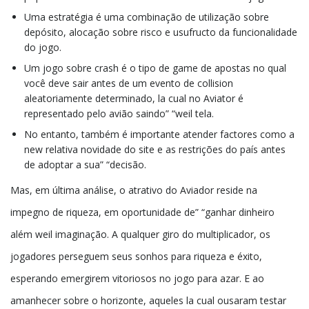
Uma estratégia é uma combinação de utilização sobre
depósito, alocação sobre risco e usufructo da funcionalidade
do jogo.
Um jogo sobre crash é o tipo de game de apostas no qual
você deve sair antes de um evento de collision
aleatoriamente determinado, la cual no Aviator é
representado pelo avião saindo” “weil tela.
No entanto, também é importante atender factores como a
new relativa novidade do site e as restrições do país antes
de adoptar a sua” “decisão.
Mas, em última análise, o atrativo do Aviador reside na
impegno de riqueza, em oportunidade de” “ganhar dinheiro
além weil imaginação. A qualquer giro do multiplicador, os
jogadores perseguem seus sonhos para riqueza e éxito,
esperando emergirem vitoriosos no jogo para azar. E ao
amanhecer sobre o horizonte, aqueles la cual ousaram testar