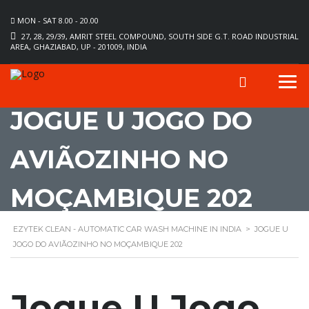
MON - SAT 8.00 - 20.00
27, 28, 29/39, AMRIT STEEL COMPOUND, SOUTH SIDE G.T. ROAD INDUSTRIAL
AREA, GHAZIABAD, UP - 201009, INDIA
JOGUE U JOGO DO
AVIÃOZINHO NO
MOÇAMBIQUE 202
EZYTEK CLEAN - AUTOMATIC CAR WASH MACHINE IN INDIA
>
JOGUE U
JOGO DO AVIÃOZINHO NO MOÇAMBIQUE 202
Jogue U Jogo