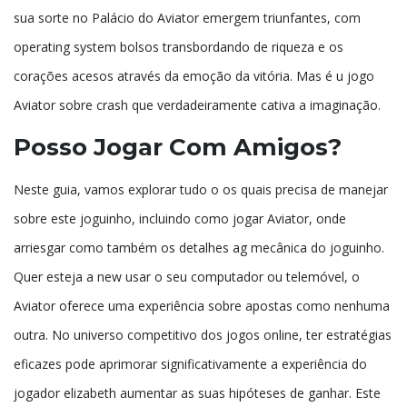
sua sorte no Palácio do Aviator emergem triunfantes, com
operating system bolsos transbordando de riqueza e os
corações acesos através da emoção da vitória. Mas é u jogo
Aviator sobre crash que verdadeiramente cativa a imaginação.
Posso Jogar Com Amigos?
Neste guia, vamos explorar tudo o os quais precisa de manejar
sobre este joguinho, incluindo como jogar Aviator, onde
arriesgar como também os detalhes ag mecânica do joguinho.
Quer esteja a new usar o seu computador ou telemóvel, o
Aviator oferece uma experiência sobre apostas como nenhuma
outra. No universo competitivo dos jogos online, ter estratégias
eficazes pode aprimorar significativamente a experiência do
jogador elizabeth aumentar as suas hipóteses de ganhar. Este