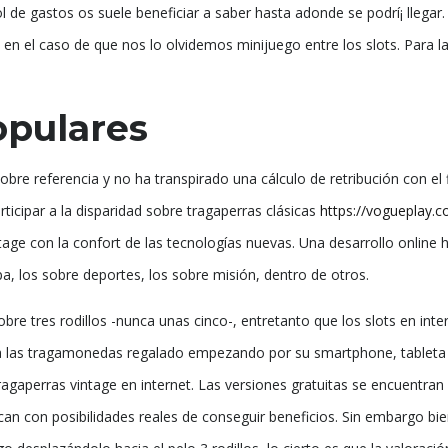
de gastos os suele beneficiar a saber hasta adonde se podrí¡ llegar. 
o en el caso de que nos lo olvidemos minijuego entre los slots. Para
opulares
sobre referencia y no ha transpirado una cálculo de retribución con el
rticipar a la disparidad sobre tragaperras clásicas
https://vogueplay.c
tage con la confort de las tecnologías nuevas. Una desarrollo online 
pa, los sobre deportes, los sobre misión, dentro de otros.
obre tres rodillos -nunca unas cinco-, entretanto que los slots en i
 a las tragamonedas regalado empezando por su smartphone, tableta 
tragaperras vintage en internet. Las versiones gratuitas se encuentra
ican con posibilidades reales de conseguir beneficios. Sin embargo bi