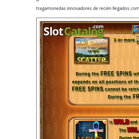
tragamonedas innovadores de recién llegados co