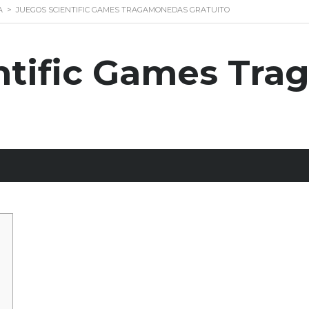
A
>
JUEGOS SCIENTIFIC GAMES TRAGAMONEDAS GRATUITO
ntific Games Tr