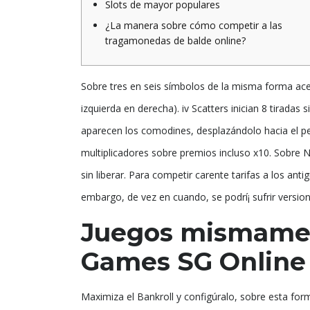
Slots de mayor populares
¿La manera sobre cómo competir a las
tragamonedas de balde online?
Sobre tres en seis símbolos de la misma forma acer
izquierda en derecha). iv Scatters inician 8 tiradas
aparecen los comodines, desplazándolo hacia el pelo
multiplicadores sobre premios incluso x10. Sobre N
sin liberar. Para competir carente tarifas a los a
embargo, de vez en cuando, se podrí¡ sufrir versi
Juegos mismamen
Games SG Online 
Maximiza el Bankroll y configúralo, sobre esta f