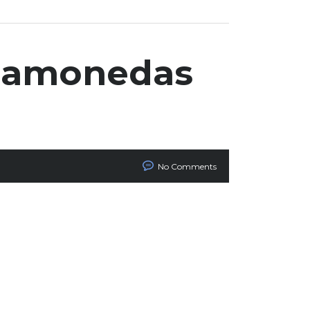
agamonedas
No Comments