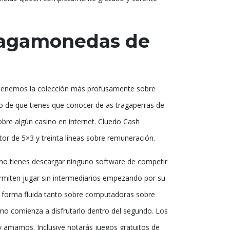
tragamonedas de
va, tenemos la colección más profusamente sobre
mo de que tienes que conocer de as tragaperras de
obre algún casino en internet. Cluedo Cash
or de 5×3 y treinta líneas sobre remuneración.
 no tienes descargar ninguno software de competir
ermiten jugar sin intermediarios empezando por su
e forma fluida tanto sobre computadoras sobre
omo comienza a disfrutarlo dentro del segundo. Los
y amamos. Inclusive notarás juegos gratuitos de