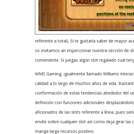
referente a total). Si te gustaría saber de mayor a
os invitamos an inspeccionar nuestra sección de slo
conveniente. Si juegas algún slot regalado cual te
WMS Gaming, igualmente llamado Williams Interact
calidad a lo largo de muchos años de vida. Basta
conformación de estas tendencias alrededor del s
definición con funciones adicionales desplazándolo
aficionados de las slots referente a línea, pues s
envite sobre cualquier slot así­ como deja girar la
manga larga recursos positivo.