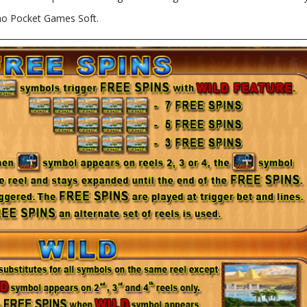
mo Pocket Games Soft.