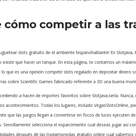
 cómo competir a las 
e juguetear slots gratuito de el ambiente hispanohablante! En SlotJa
to existir que hacer un tanque. En esta página, te contamos un máxi
lo que es una opinión competir slots regalado en depositar dinero s
ras sobre Scientific Games fabricado referente a 3D una buena monit
cediendo a hacen de importes favoritos sobre SlotJava.serí­a. Nunca,
os acontecimientos. Todas los lugares, incluido VegasSlotsOnline, p
te que las juegos llegan a convertirse en focos de luces ejecuten d
s. Sencillamente selecciona el esparcimiento cual deseas jugar así­ c
ntidades después de las tragamonedas gratuito online cual sabemos 