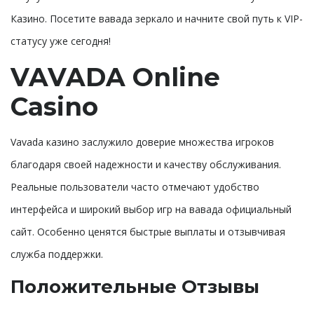
Казино. Посетите вавада зеркало и начните свой путь к VIP-
статусу уже сегодня!
VAVADA Online
Casino
Vavada казино заслужило доверие множества игроков
благодаря своей надежности и качеству обслуживания.
Реальные пользователи часто отмечают удобство
интерфейса и широкий выбор игр на вавада официальный
сайт. Особенно ценятся быстрые выплаты и отзывчивая
служба поддержки.
Положительные Отзывы