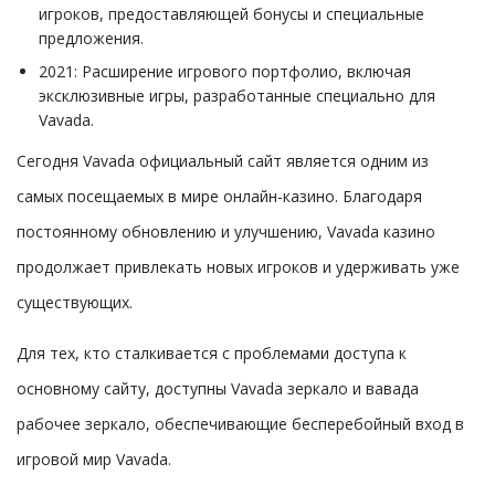
игроков, предоставляющей бонусы и специальные
предложения.
2021: Расширение игрового портфолио, включая
эксклюзивные игры, разработанные специально для
Vavada.
Сегодня Vavada официальный сайт является одним из
самых посещаемых в мире онлайн-казино. Благодаря
постоянному обновлению и улучшению, Vavada казино
продолжает привлекать новых игроков и удерживать уже
существующих.
Для тех, кто сталкивается с проблемами доступа к
основному сайту, доступны Vavada зеркало и вавада
рабочее зеркало, обеспечивающие бесперебойный вход в
игровой мир Vavada.