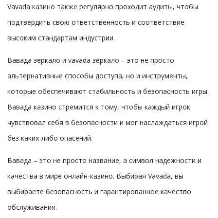
Vavada казино также регулярно проходит аудиты, чтобы
подтвердить свою ответственность и соответствие
высоким стандартам индустрии.
Вавада зеркало и vavada зеркало – это не просто
альтернативные способы доступа, но и инструменты,
которые обеспечивают стабильность и безопасность игры.
Вавада казино стремится к тому, чтобы каждый игрок
чувствовал себя в безопасности и мог наслаждаться игрой
без каких-либо опасений.
Вавада – это не просто название, а символ надежности и
качества в мире онлайн-казино. Выбирая Vavada, вы
выбираете безопасность и гарантированное качество
обслуживания.