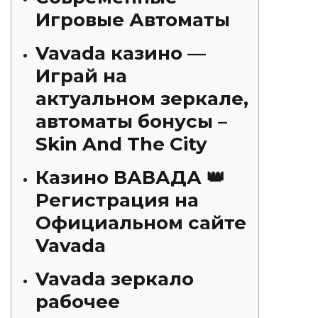
Игровые Автоматы
Vavada казино —
Играй на
актуальном зеркале,
автоматы бонусы –
Skin And The City
Казино ВАВАДА 👑
Регистрация на
Официальном сайте
Vavada
Vavada зеркало
рабочее