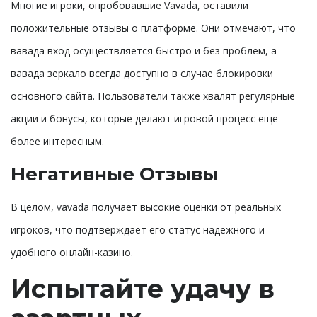
Многие игроки, опробовавшие Vavada, оставили
положительные отзывы о платформе. Они отмечают, что
вавада вход осуществляется быстро и без проблем, а
вавада зеркало всегда доступно в случае блокировки
основного сайта. Пользователи также хвалят регулярные
акции и бонусы, которые делают игровой процесс еще
более интересным.
Негативные Отзывы
В целом, vavada получает высокие оценки от реальных
игроков, что подтверждает его статус надежного и
удобного онлайн-казино.
Испытайте удачу в