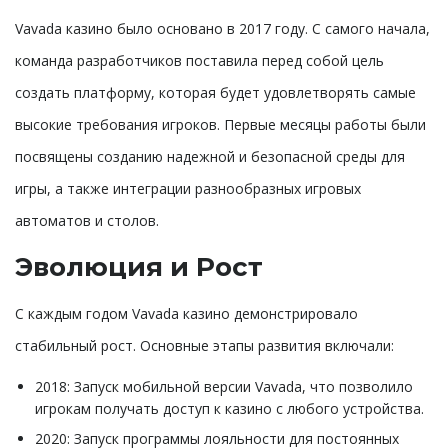
Vavada казино было основано в 2017 году. С самого начала,
команда разработчиков поставила перед собой цель
создать платформу, которая будет удовлетворять самые
высокие требования игроков. Первые месяцы работы были
посвящены созданию надежной и безопасной среды для
игры, а также интеграции разнообразных игровых
автоматов и столов.
Эволюция и Рост
С каждым годом Vavada казино демонстрировало
стабильный рост. Основные этапы развития включали:
2018: Запуск мобильной версии Vavada, что позволило
игрокам получать доступ к казино с любого устройства.
2020: Запуск программы лояльности для постоянных