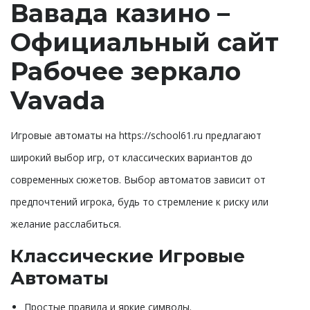
Вавада казино –
Официальный сайт
Рабочее зеркало
Vavada
Игровые автоматы на https://school61.ru предлагают
широкий выбор игр, от классических вариантов до
современных сюжетов. Выбор автоматов зависит от
предпочтений игрока, будь то стремление к риску или
желание расслабиться.
Классические Игровые
Автоматы
Простые правила и яркие символы.