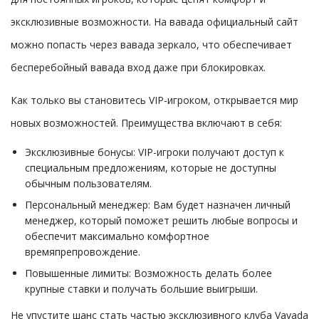
эксклюзивные возможности. На вавада официальный сайт
можно попасть через вавада зеркало, что обеспечивает
бесперебойный вавада вход даже при блокировках.
Как только вы становитесь VIP-игроком, открывается мир
новых возможностей. Преимущества включают в себя:
Эксклюзивные бонусы: VIP-игроки получают доступ к
специальным предложениям, которые не доступны
обычным пользователям.
Персональный менеджер: Вам будет назначен личный
менеджер, который поможет решить любые вопросы и
обеспечит максимально комфортное
времяпрепровождение.
Повышенные лимиты: Возможность делать более
крупные ставки и получать большие выигрыши.
Не упустите шанс стать частью эксклюзивного клуба Vavada