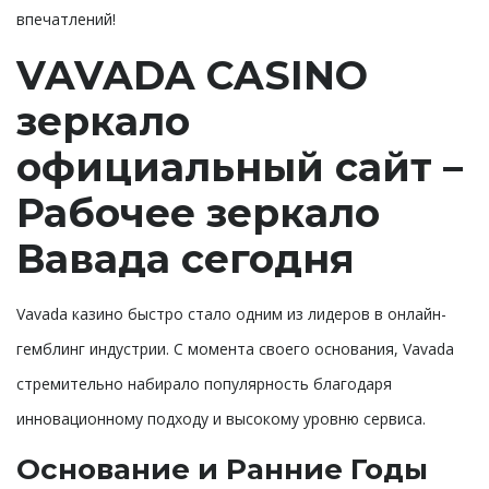
впечатлений!
VAVADA CASINO
зеркало
официальный сайт –
Рабочее зеркало
Вавада сегодня
Vavada казино быстро стало одним из лидеров в онлайн-
гемблинг индустрии. С момента своего основания, Vavada
стремительно набирало популярность благодаря
инновационному подходу и высокому уровню сервиса.
Основание и Ранние Годы