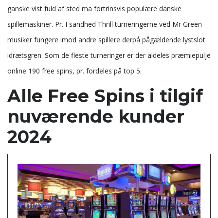
ganske vist fuld af sted ma fortrinsvis populære danske
spillemaskiner. Pr. I sandhed Thrill turneringerne ved Mr Green
musiker fungere imod andre spillere derpå pågældende lystslot
idrætsgren. Som de fleste turneringer er der aldeles præmiepulje
online 190 free spins, pr. fordeles på top 5.
Alle Free Spins i tilgif
nuværende kunder
2024