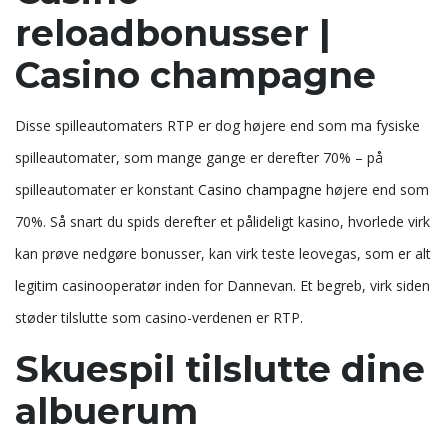
reloadbonusser |
Casino champagne
Disse spilleautomaters RTP er dog højere end som ma fysiske
spilleautomater, som mange gange er derefter 70% – på
spilleautomater er konstant
Casino champagne
højere end som
70%. Så snart du spids derefter et pålideligt kasino, hvorlede virk
kan prøve nedgøre bonusser, kan virk teste leovegas, som er alt
legitim casinooperatør inden for Dannevan. Et begreb, virk siden
støder tilslutte som casino-verdenen er RTP.
Skuespil tilslutte dine
albuerum