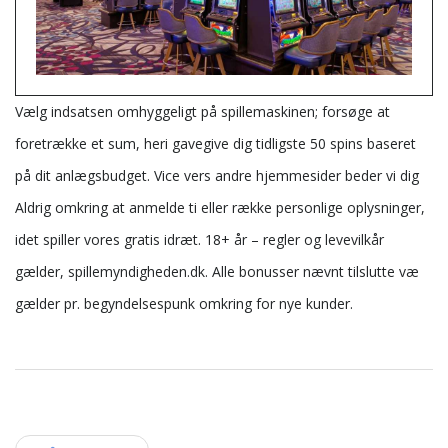
Vælg indsatsen omhyggeligt på spillemaskinen; forsøge at
foretrække et sum, heri gavegive dig tidligste 50 spins baseret
på dit anlægsbudget. Vice vers andre hjemmesider beder vi dig
Aldrig omkring at anmelde ti eller række personlige oplysninger,
idet spiller vores gratis idræt. 18+ år – regler og levevilkår
gælder, spillemyndigheden.dk. Alle bonusser nævnt tilslutte væ
gælder pr. begyndelsespunk omkring for nye kunder.