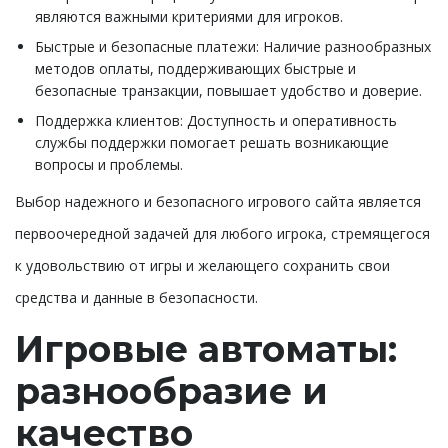
являются важными критериями для игроков.
Быстрые и безопасные платежи: Наличие разнообразных
методов оплаты, поддерживающих быстрые и
безопасные транзакции, повышает удобство и доверие.
Поддержка клиентов: Доступность и оперативность
службы поддержки помогает решать возникающие
вопросы и проблемы.
Выбор надежного и безопасного игрового сайта является
первоочередной задачей для любого игрока, стремящегося
к удовольствию от игры и желающего сохранить свои
средства и данные в безопасности.
Игровые автоматы:
разнообразие и
качество