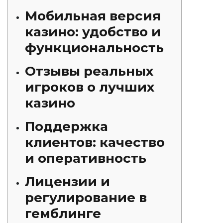
Мобильная версия
казино: удобство и
функциональность
Отзывы реальных
игроков о лучших
казино
Поддержка
клиентов: качество
и оперативность
Лицензии и
регулирование в
гемблинге