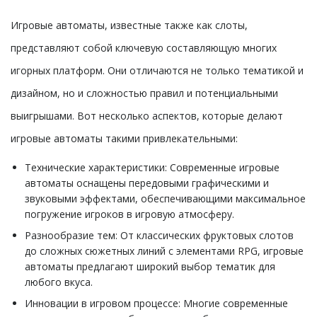
Игровые автоматы, известные также как слоты,
представляют собой ключевую составляющую многих
игорных платформ. Они отличаются не только тематикой и
дизайном, но и сложностью правил и потенциальными
выигрышами. Вот несколько аспектов, которые делают
игровые автоматы такими привлекательными:
Технические характеристики: Современные игровые
автоматы оснащены передовыми графическими и
звуковыми эффектами, обеспечивающими максимальное
погружение игроков в игровую атмосферу.
Разнообразие тем: От классических фруктовых слотов
до сложных сюжетных линий с элементами RPG, игровые
автоматы предлагают широкий выбор тематик для
любого вкуса.
Инновации в игровом процессе: Многие современные