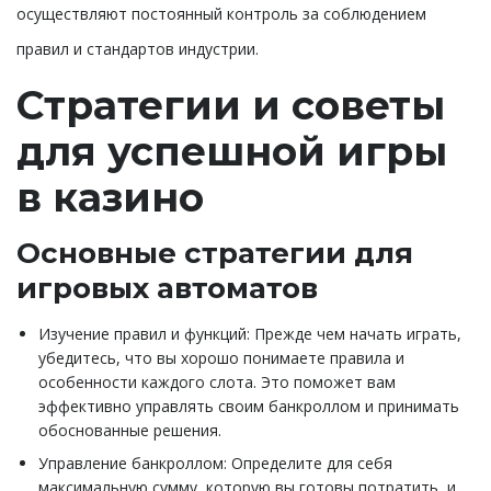
осуществляют постоянный контроль за соблюдением
правил и стандартов индустрии.
Стратегии и советы
для успешной игры
в казино
Основные стратегии для
игровых автоматов
Изучение правил и функций: Прежде чем начать играть,
убедитесь, что вы хорошо понимаете правила и
особенности каждого слота. Это поможет вам
эффективно управлять своим банкроллом и принимать
обоснованные решения.
Управление банкроллом: Определите для себя
максимальную сумму, которую вы готовы потратить, и