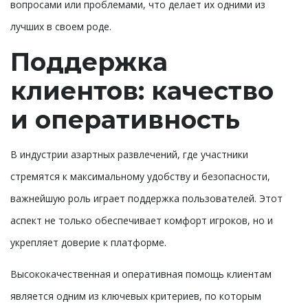
вопросами или проблемами, что делает их одними из
лучших в своем роде.
Поддержка
клиентов: качество
и оперативность
В индустрии азартных развлечений, где участники
стремятся к максимальному удобству и безопасности,
важнейшую роль играет поддержка пользователей. Этот
аспект не только обеспечивает комфорт игроков, но и
укрепляет доверие к платформе.
Высококачественная и оперативная помощь клиентам
является одним из ключевых критериев, по которым