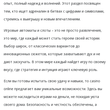
опыт, полный надежд и волнений. Этот раздел посвящен
тем, кто ищет адреналин в битвах с цифрами и символами,
стремясь к выигрышу и новым впечатлениям.
Игровые автоматы и слоты – это не просто развлечения,
это мир, где каждый может стать героем своей истории.
Выбор широк, от классических вариантов до
инновационных сюжетов, которые захватывают дух и не
дают заскучать. В этом мире каждый найдет игру по своему
вкусу, где стратегия и интуиция играют ключевую роль.
Если вы готовы испытать свою удачу и навыки, то casino
online предлагает вам уникальные возможности. Здесь вы
можете насладиться играми на деньги, не покидая уюта
своего дома. Безопасность и честность обеспечены, а