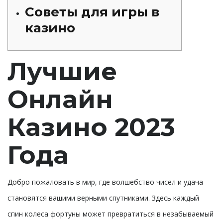
Советы для игры в
казино
Лучшие
Онлайн
Казино 2023
Года
Добро пожаловать в мир, где волшебство чисел и удача
становятся вашими верными спутниками. Здесь каждый
спин колеса фортуны может превратиться в незабываемый