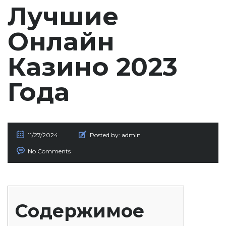
Лучшие
Онлайн
Казино 2023
Года
11/27/2024
Posted by:
admin
No Comments
Содержимое