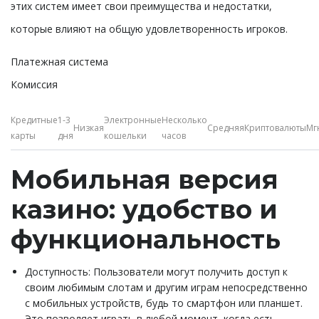
этих систем имеет свои преимущества и недостатки,
которые влияют на общую удовлетворенность игроков.
Платежная система
Комиссия
Кредитные
1-3
Электронные
Несколько
Низкая
Средняя
Криптовалюты
Мг
карты
дня
кошельки
часов
Мобильная версия
казино: удобство и
функциональность
Доступность: Пользователи могут получить доступ к
своим любимым слотам и другим играм непосредственно
с мобильных устройств, будь то смартфон или планшет.
Это позволяет играть в любой момент, когда есть