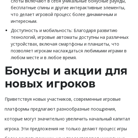
слоты включают в себя уникальные бонусные раунды,
бесплатные спины и другие интерактивные элементы,
что делает игровой процесс более динамичным и
интересным.
Доступность и мобильность: Благодаря развитию
технологий, игровые автоматы доступны на различных
устройствах, включая смартфоны и планшеты, что
позволяет игрокам наслаждаться любимыми играми в
любом месте и в любое время.
Бонусы и акции для
новых игроков
Приветствуя новых участников, современные игровые
платформы предлагают разнообразные поощрения,
которые могут значительно увеличить начальный капитал
игрока. Эти предложения не только делают процесс игры