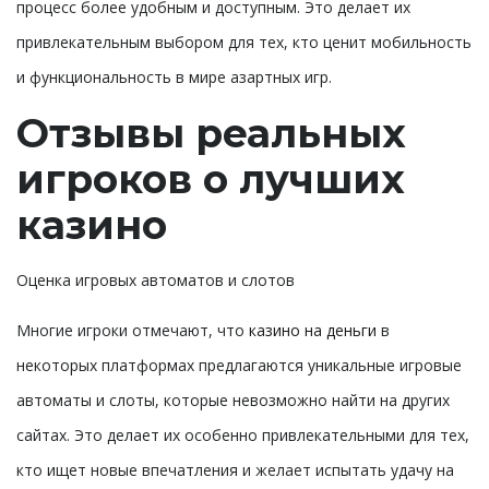
процесс более удобным и доступным. Это делает их
привлекательным выбором для тех, кто ценит мобильность
и функциональность в мире азартных игр.
Отзывы реальных
игроков о лучших
казино
Оценка игровых автоматов и слотов
Многие игроки отмечают, что
казино на деньги
в
некоторых платформах предлагаются уникальные игровые
автоматы и слоты, которые невозможно найти на других
сайтах. Это делает их особенно привлекательными для тех,
кто ищет новые впечатления и желает испытать удачу на