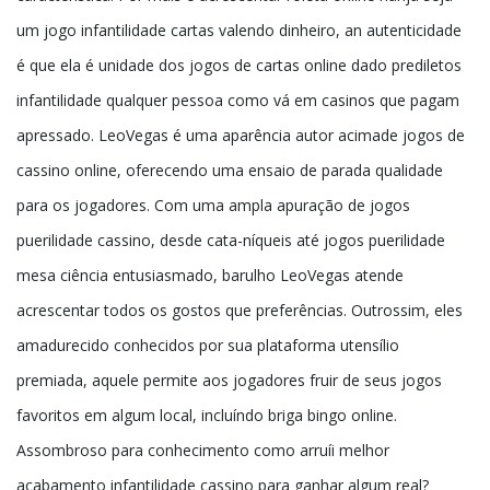
um jogo infantilidade cartas valendo dinheiro, an autenticidade
é que ela é unidade dos jogos de cartas online dado prediletos
infantilidade qualquer pessoa como vá em casinos que pagam
apressado. LeoVegas é uma aparência autor acimade jogos de
cassino online, oferecendo uma ensaio de parada qualidade
para os jogadores. Com uma ampla apuração de jogos
puerilidade cassino, desde cata-níqueis até jogos puerilidade
mesa ciência entusiasmado, barulho LeoVegas atende
acrescentar todos os gostos que preferências. Outrossim, eles
amadurecido conhecidos por sua plataforma utensílio
premiada, aquele permite aos jogadores fruir de seus jogos
favoritos em algum local, incluíndo briga bingo online.
Assombroso para conhecimento como arruíi melhor
acabamento infantilidade cassino para ganhar algum real?