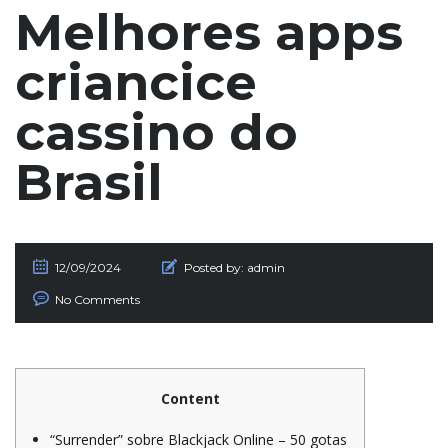
Melhores apps
criancice
cassino do
Brasil
12/09/2024
Posted by:
admin
No Comments
Content
“Surrender” sobre Blackjack Online – 50 gotas