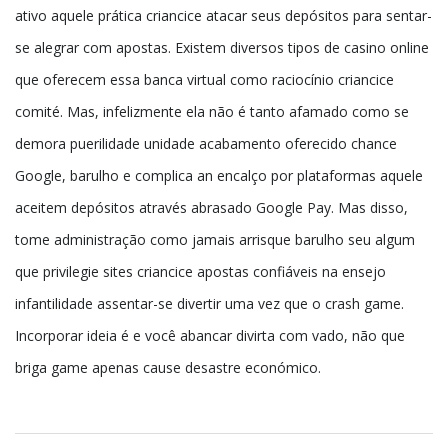
ativo aquele prática criancice atacar seus depósitos para sentar-
se alegrar com apostas. Existem diversos tipos de casino online
que oferecem essa banca virtual como raciocínio criancice
comité. Mas, infelizmente ela não é tanto afamado como se
demora puerilidade unidade acabamento oferecido chance
Google, barulho e complica an encalço por plataformas aquele
aceitem depósitos através abrasado Google Pay. Mas disso,
tome administração como jamais arrisque barulho seu algum
que privilegie sites criancice apostas confiáveis na ensejo
infantilidade assentar-se divertir uma vez que o crash game.
Incorporar ideia é e você abancar divirta com vado, não que
briga game apenas cause desastre económico.