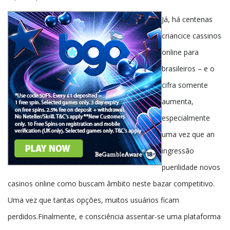
Já, há centenas
criancice cassinos
online para
brasileiros – e o
cifra somente
aumenta,
especialmente
uma vez que an
ingressão
puerilidade novos
casinos online como buscam âmbito neste bazar competitivo.
Uma vez que tantas opções, muitos usuários ficam
perdidos.Finalmente, e consciência assentar-se uma plataforma