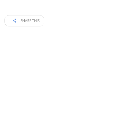
SHARE THIS