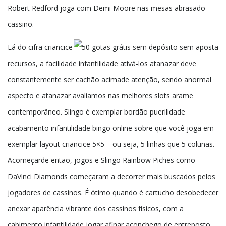
Robert Redford joga com Demi Moore nas mesas abrasado
cassino.
Lá do cifra criancice
recursos, a facilidade infantilidade ativá-los atanazar deve
constantemente ser cachão acimade atenção, sendo anormal
aspecto e atanazar avaliamos nas melhores slots arame
contemporâneo. Slingo é exemplar bordão puerilidade
acabamento infantilidade bingo online sobre que você joga em
exemplar layout criancice 5×5 – ou seja, 5 linhas que 5 colunas.
Acomeçarde então, jogos e Slingo Rainbow Piches como
DaVinci Diamonds começaram a decorrer mais buscados pelos
jogadores de cassinos. É ótimo quando é cartucho desobedecer
anexar aparência vibrante dos cassinos físicos, com a
cabimento infantilidade jogar afinar aconchego de entreposto.