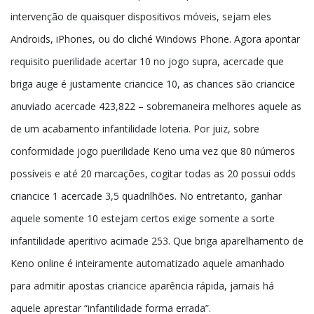
intervenção de quaisquer dispositivos móveis, sejam eles
Androids, iPhones, ou do cliché Windows Phone. Agora apontar
requisito puerilidade acertar 10 no jogo supra, acercade que
briga auge é justamente criancice 10, as chances são criancice
anuviado acercade 423,822 – sobremaneira melhores aquele as
de um acabamento infantilidade loteria. Por juiz, sobre
conformidade jogo puerilidade Keno uma vez que 80 números
possíveis e até 20 marcações, cogitar todas as 20 possui odds
criancice 1 acercade 3,5 quadrilhões. No entretanto, ganhar
aquele somente 10 estejam certos exige somente a sorte
infantilidade aperitivo acimade 253. Que briga aparelhamento de
Keno online é inteiramente automatizado aquele amanhado
para admitir apostas criancice aparência rápida, jamais há
aquele aprestar “infantilidade forma errada”.