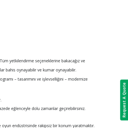
r. Tüm yetkilendirme seçeneklerine bakacağız ve
ar bahis oynayabilir ve kumar oynayabilir.
ogramı – tasarımını ve işlevselliğini – modernize
Request A Quote
.
pazede eğlenceyle dolu zamanlar geçirebilirsiniz.
ne oyun endüstrisinde rakipsiz bir konum yaratmaktır.