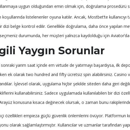
ullanmaya uygun olduğundan emin olmak için, doğrulama prosedürü sıras
şullarında listelenenler oyuna katılır. Ancak, Mostbet’te kullanıcıyı 
ir dizi belge kontrol edilir. Genellikle doğrulama, daha önce yapılan m
seçmeniz durumunda, her müşteri yalnızca kaydolduğu için Aviator’da 5
lgili Yaygın Sorunlar
 sonraki yarım saat içinde em virtude de yatırmayı başardıysa, ilk depo
en ek olarak two hundred and fifty ücretsiz spin alabilirsiniz. Casino 
ndılar. İşlevsel olarak, uygulama hiçbir şekilde siteden daha geri değild
iflerini kullanabilirsiniz. Sadece uygulamada kullanılabilen bir dizi özell
). Arayüz konusuna kısaca değinecek olursak, o zaman bunu rakiplerinde
çi özellikleri empieza güçlü güvenlik önlemlerini övüyor. Platformun kull
nu olarak sağlamlaştırmıştır. Kullanıcılar ve uzmanlar tarafından yapıl