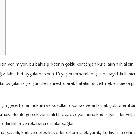
n verilmiyor, bu bahis şirketinin çoklu kontenjan kurallarının ihlalidi
ız. Mostbet uygulamasında 18 yaşını tamamlamış tüm kayıtlı kullanıcıl
ü uygulama geliştiricileri sürekli olarak hataları düzeltmek empieza pr
için geçerli olan hüküm ve koşulları okumak ve anlamak çok önemlidir
 krupiyerler ile gerçek zamanlı blackjack oyunlarına kadar geniş bir yel
tkinlikleri ve rekabetçi oranlar sağlar.
na güvenli, karlı ve nefes kesici bir ortam sağlayarak, Türkiye’nin onli