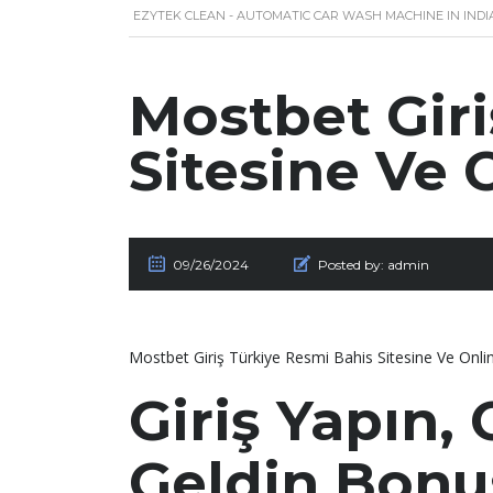
EZYTEK CLEAN - AUTOMATIC CAR WASH MACHINE IN INDI
Mostbet Giri
Sitesine Ve
09/26/2024
Posted by:
admin
Mostbet Giriş Türkiye Resmi Bahis Sitesine Ve On
Giriş Yapın
Geldin Bonu