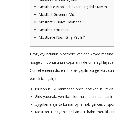
Mostbet’e Mobil Cihazdan Erişebilir Miyim?
Mostbet Güvenilir Mi?
Mostbet Türkiye Hakkında
Mostbet Yorumları
Mostbet’e Nasıl Giriş Yapılır?
Hayır, oyuncunun Mostbet’e yeniden kaydolmasına izi
hoşgeldin bonusunun koşullarını de uma açıklayacağ
Güncellemenin düzenli olarak yapılması gerekir, çünk
etmek için çalışırlar.
Bir bonusu kullanmadan önce, söz konusu teklif 
Giriş yaparak, yenilikçi slot makinelerinden canlı
Uygulama ayrıca kumar oynamak için çeşitli spor e
MostBet Türkiye’nin asıl amacı, bahis meraklıları