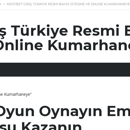
A
>
MOSTBET GIRIŞ TÜRKIYE RESMI BAHIS SITESINE VE ONLINE KUMARHANEYE
ş Türkiye Resmi 
 Online Kumarhan
line Kumarhaneye”
, Oyun Oynayın E
su Kazanın