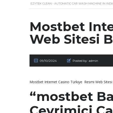
EZYTEK CLEAN - AUTOMATIC CAR WASH MACHINE IN INDI
Mostbet Inte
Web Sitesi B
09/10/2024
Posted by:
admin
Mostbet Internet Casino Türkiye ️ Resmi Web Sites
“mostbet Bahi
Çevrimiçi C