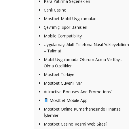
Para Yatırma Seçenekleri
Canlı Casino
Mostbet Mobil Uygulamaları
Çevrimiçi Spor Bahisleri
Mobile Compatibility
Uygulamayı Akıllı Telefona Nasıl Yükleyebilirim
– Talimat
Mobil Uygulamada Oturum Açma Ve Kayıt
Olma Özellikleri
Mostbet Türkiye
Mostbet Güvenli Mi?
Attractive Bonuses And Promotions”
Mostbet Mobile App
Mostbet Online Kumarhanesinde Finansal
İşlemler
Mostbet Casino Resmi̇ Web Si̇tesi̇