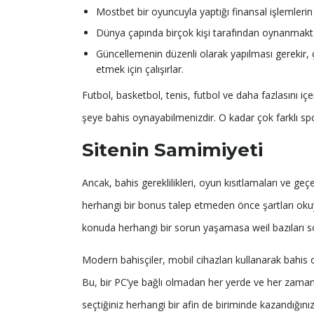
Mostbet bir oyuncuyla yaptığı finansal işlemleri
Dünya çapında birçok kişi tarafından oynanmakta
Güncellemenin düzenli olarak yapılması gerekir, ç
etmek için çalışırlar.
Futbol, basketbol, tenis, futbol ve daha fazlasını iç
şeye bahis oynayabilmenizdir. O kadar çok farklı spor 
Sitenin Samimiyeti
Ancak, bahis gereklilikleri, oyun kısıtlamaları ve ge
herhangi bir bonus talep etmeden önce şartları okuyu
konuda herhangi bir sorun yaşamasa weil bazıları so
Modern bahisçiler, mobil cihazları kullanarak bahis 
Bu, bir PC’ye bağlı olmadan her yerde ve her zaman ka
seçtiğiniz herhangi bir afin de biriminde kazandığınız