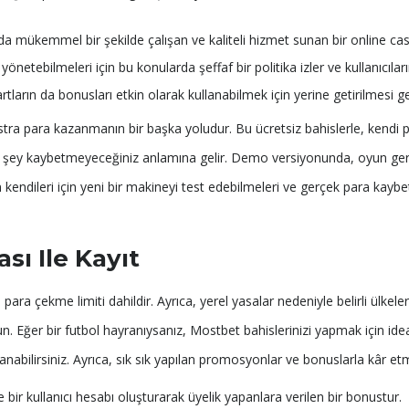
rda mükemmel bir şekilde çalışan ve kaliteli hizmet sunan bir online cas
önetebilmeleri için bu konularda şeffaf bir politika izler ve kullanıcılarını
şartların da bonusları etkin olarak kullanabilmek için yerine getirilmes
kstra para kazanmanın bir başka yoludur. Bu ücretsiz bahislerle, kendi p
bir şey kaybetmeyeceğiniz anlamına gelir. Demo versiyonunda, oyun ge
 kendileri için yeni bir makineyi test edebilmeleri ve gerçek para kaybe
ı Ile Kayıt
ra çekme limiti dahildir. Ayrıca, yerel yasalar nedeniyle belirli ülkele
ğer bir futbol hayranıysanız, Mostbet bahislerinizi yapmak için ideal b
abilirsiniz. Ayrıca, sık sık yapılan promosyonlar ve bonuslarla kâr etme 
bir kullanıcı hesabı oluşturarak üyelik yapanlara verilen bir bonustur.