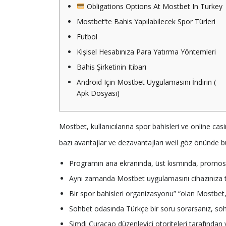
Obligations Options At Mostbet In Turkey
Mostbet’te Bahis Yapılabilecek Spor Türleri
Futbol
Kişisel Hesabınıza Para Yatırma Yöntemleri
Bahis Şirketinin Itibarı
Android Için Mostbet Uygulamasını İndirin (
Apk Dosyası)
Mostbet, kullanıcılarına spor bahisleri ve online ca
bazı avantajlar ve dezavantajları weil göz önünde b
Programın ana ekranında, üst kısmında, promosyon
Aynı zamanda Mostbet uygulamasını cihazınıza ta
Bir spor bahisleri organizasyonu” “olan Mostbet, 
Sohbet odasında Türkçe bir soru sorarsanız, so
Şimdi Curacao düzenleyici otoriteleri tarafından v