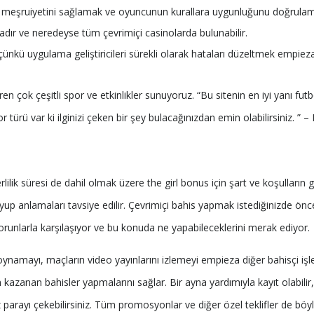
n meşruiyetini sağlamak ve oyuncunun kurallara uygunluğunu doğrulamak
dır ve neredeyse tüm çevrimiçi casinolarda bulunabilir.
ünkü uygulama geliştiricileri sürekli olarak hataları düzeltmek empieza
eren çok çeşitli spor ve etkinlikler sunuyoruz. “Bu sitenin en iyi yanı f
türü var ki ilginizi çeken bir şey bulacağınızdan emin olabilirsiniz. ” –
çerlilik süresi de dahil olmak üzere the girl bonus için şart ve koşulla
p anlamaları tavsiye edilir. Çevrimiçi bahis yapmak istediğinizde öncel
runlarla karşılaşıyor ve bu konuda ne yapabileceklerini merak ediyor.
oynamayı, maçların video yayınlarını izlemeyi empieza diğer bahisçi işle
zanan bahisler yapmalarını sağlar. Bir ayna yardımıyla kayıt olabilir, 
 parayı çekebilirsiniz. Tüm promosyonlar ve diğer özel teklifler de böyle 