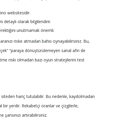
ino websitesidir.
 detaylı olarak bilgilendirir.
i gerektiğini unutmamak önemli.
aranızı riske atmadan bahis oynayabilirsiniz. Bu,
rçek” “paraya dönüştürülemeyen sanal afin de
tme riski olmadan bazı oyun stratejilerini test
r siteden hariç tutulabilir. Bu nedenle, kaydolmadan
ir yerdir. Rekabetçi oranlar ve çizgilerle,
şansınızı artırabilirsiniz.