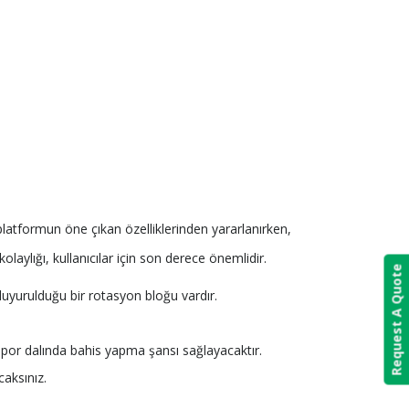
platformun öne çıkan özelliklerinden yararlanırken,
ylığı, kullanıcılar için son derece önemlidir.
Request A Quote
duyurulduğu bir rotasyon bloğu vardır.
 spor dalında bahis yapma şansı sağlayacaktır.
aksınız.