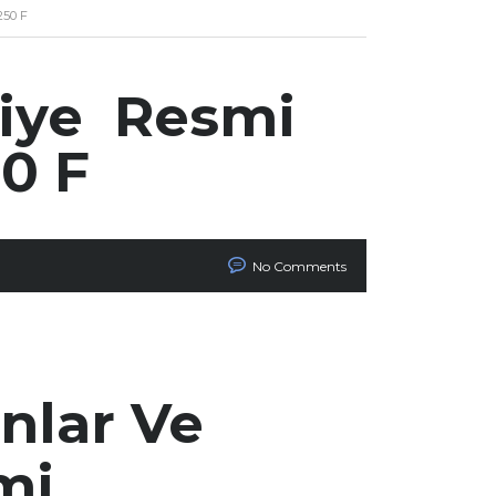
50 F
ye ️ Resmi
50 F
No Comments
anlar Ve
mi