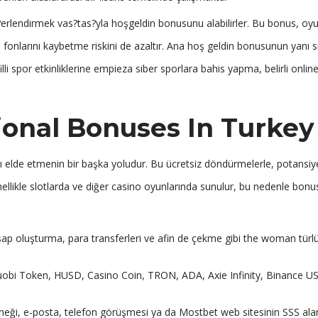
endirmek vas?tas?yla hoşgeldin bonusunu alabilirler. Bu bonus, oyun
l fonlarını kaybetme riskini de azaltır. Ana hoş geldin bonusunun yanı s
i spor etkinliklerine empieza siber sporlara bahis yapma, belirli online 
onal Bonuses In Turkey
ı elde etmenin bir başka yoludur. Bu ücretsiz döndürmelerle, potansiy
ellikle slotlarda ve diğer casino oyunlarında sunulur, bu nedenle bonus 
esap oluşturma, para transferleri ve afin de çekme gibi the woman türlü s
Huobi Token, HUSD, Casino Coin, TRON, ADA, Axie Infinity, Binance
ği, e-posta, telefon görüşmesi ya da Mostbet web sitesinin SSS alanı ar